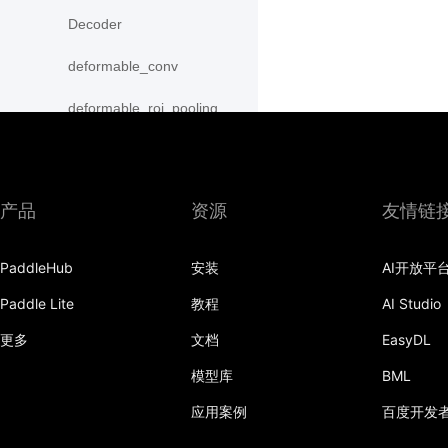
Decoder
deformable_conv
deformable_roi_pooling
density_prior_box
detection_output
产品
资源
友情链
diag
PaddleHub
安装
AI开放平
distribute_fpn_proposals
Paddle Lite
教程
AI Studio
double_buffer
更多
文档
EasyDL
dropout
模型库
BML
dynamic_gru
应用案例
百度开发
dynamic_lstm