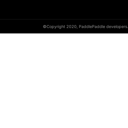
dynamic_lstmp
DynamicRNN
©Copyright 2020, PaddlePaddle developers
edit_distance
elementwise_add
elementwise_div
elementwise_floordiv
elementwise_max
elementwise_min
elementwise_mod
elementwise_pow