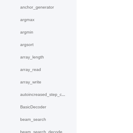
anchor_generator
argmax
argmin
argsort
array_length
array_read
array_write
autoincreased_step_counter
BasicDecoder
beam_search
beam_search_decode