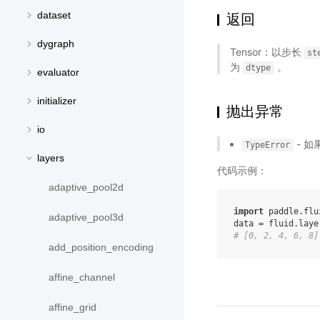
dataset
返回
dygraph
Tensor：以步长
st
为
。
dtype
evaluator
initializer
抛出异常
io
- 如
TypeError
layers
代码示例：
adaptive_pool2d
import
paddle.flu
adaptive_pool3d
data
=
fluid
.
laye
# [0, 2, 4, 6, 8]
add_position_encoding
affine_channel
affine_grid