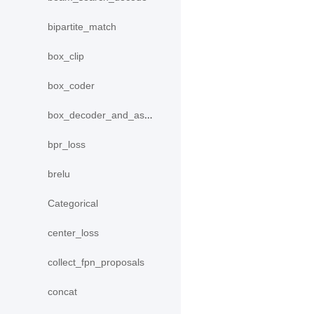
bipartite_match
box_clip
box_coder
box_decoder_and_assign
bpr_loss
brelu
Categorical
center_loss
collect_fpn_proposals
concat