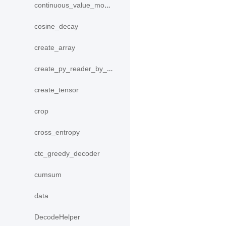
continuous_value_model
cosine_decay
create_array
create_py_reader_by_data
create_tensor
crop
cross_entropy
ctc_greedy_decoder
cumsum
data
DecodeHelper