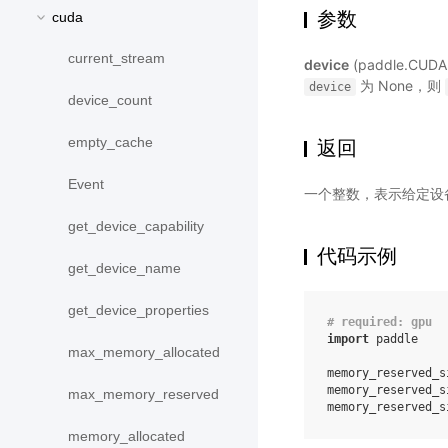
参数
cuda
current_stream
device
(paddle.CUD
为 None，则
device
device_count
empty_cache
返回
Event
一个整数，表示给定设备上
get_device_capability
代码示例
get_device_name
get_device_properties
# required: gpu
import
paddle
max_memory_allocated
memory_reserved_s
memory_reserved_s
max_memory_reserved
memory_reserved_s
memory_allocated