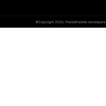
©Copyright 2020, PaddlePaddle developers