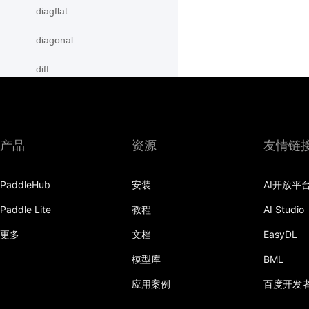
diagflat
diagonal
diff
digamma
disable_signal_handler
产品
资源
友情链
disable_static
PaddleHub
安装
AI开放平
dist
Paddle Lite
教程
AI Studio
divide
更多
文档
EasyDL
dot
模型库
BML
einsum
应用案例
百度开发
empty