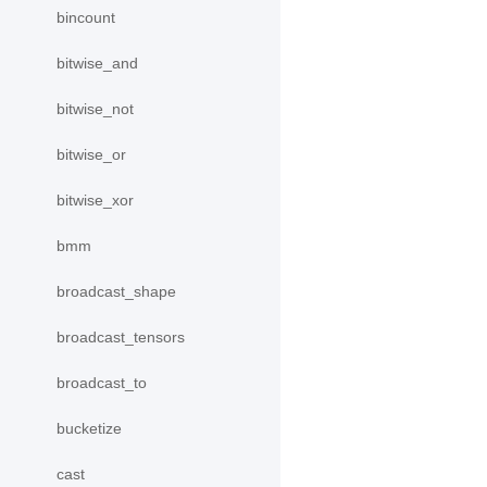
bincount
bitwise_and
bitwise_not
bitwise_or
bitwise_xor
bmm
broadcast_shape
broadcast_tensors
broadcast_to
bucketize
cast