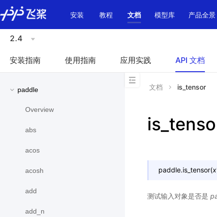
\u200E
安装
教程
文档
模型库
产品全景
2.4
安装指南
使用指南
应用实践
API 文档
文档
is_tensor
paddle
Overview
is_tenso
abs
acos
paddle.
is_tensor
(
x
acosh
add
测试输入对象是否是
p
add_n