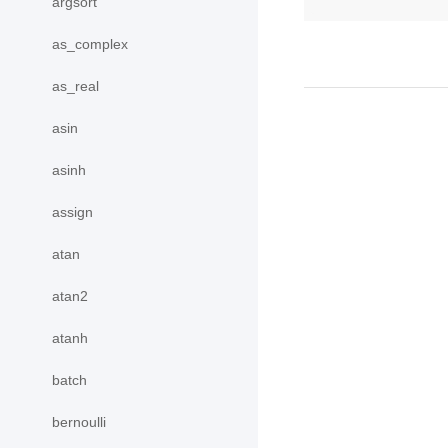
argsort
as_complex
as_real
asin
asinh
assign
atan
atan2
atanh
batch
bernoulli