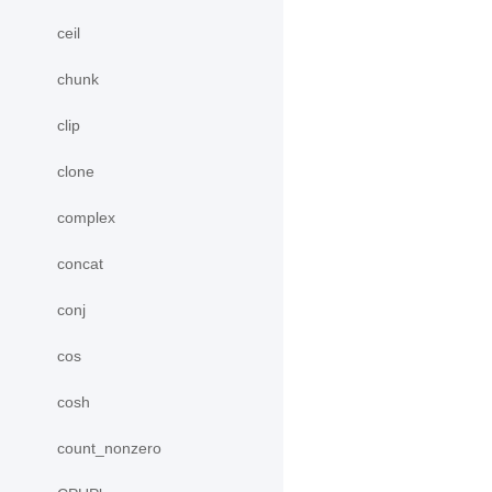
ceil
chunk
clip
clone
complex
concat
conj
cos
cosh
count_nonzero