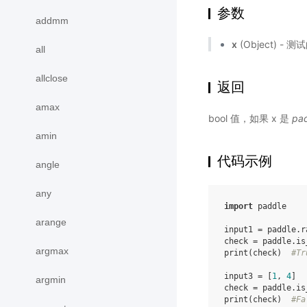
参数
addmm
x
(Object) - 
all
allclose
返回
amax
bool 值，如果 x 是
pad
amin
代码示例
angle
any
import
paddle
arange
input1
=
paddle
.
r
check
=
paddle
.
is
argmax
print
(
check
)
#Tr
input3
=
[
1
,
4
]
argmin
check
=
paddle
.
is
print
(
check
)
#Fa