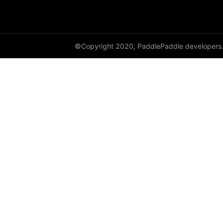
empty_like
enable_static
©Copyright 2020, PaddlePaddle developers
equal
equal_all
erf
erfinv
erfinv_
exp
expand
expand_as