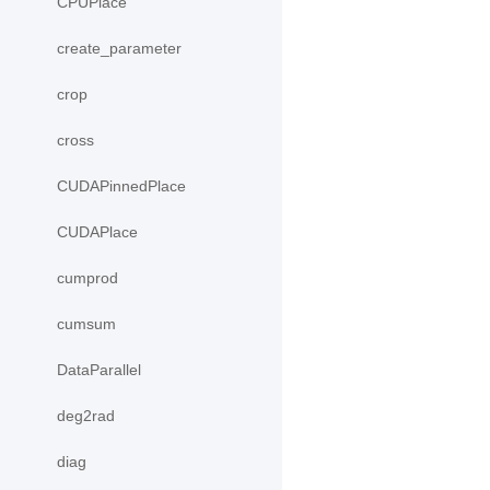
CPUPlace
create_parameter
crop
cross
CUDAPinnedPlace
CUDAPlace
cumprod
cumsum
DataParallel
deg2rad
diag