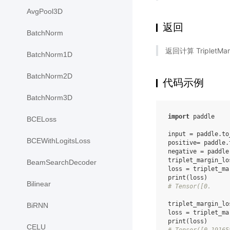
AvgPool3D
返回
BatchNorm
返回计算 TripletM
BatchNorm1D
BatchNorm2D
代码示例
BatchNorm3D
import
paddle
BCELoss
input
=
paddle
.
to
BCEWithLogitsLoss
positive
=
paddle
.
negative
=
paddle
triplet_margin_lo
BeamSearchDecoder
loss
=
triplet_ma
print
(
loss
)
Bilinear
# Tensor([0.     
triplet_margin_lo
BiRNN
loss
=
triplet_ma
print
(
loss
)
CELU
# Tensor([0.19165