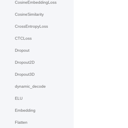
CosineEmbeddingLoss
CosineSimilarity
CrossEntropyLoss
CTCLoss
Dropout
Dropout2D
Dropout3D
dynamic_decode
ELU
Embedding
Flatten