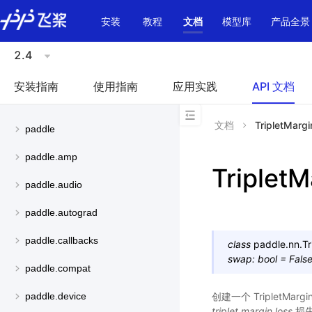
\u200E
安装
教程
文档
模型库
产品全景
2.4
安装指南
使用指南
应用实践
API 文档
文档
TripletMarg
paddle
paddle.amp
Triplet
paddle.audio
paddle.autograd
paddle.callbacks
class
paddle.nn.
Tr
swap
:
bool
=
Fals
paddle.compat
创建一个 TripletMa
paddle.device
triplet margin loss
损