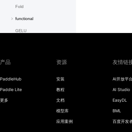
Fold
functional
GELU
GroupNorm
GRU
产品
资源
友情链
GRUCell
PaddleHub
安装
AI开放平
Hardshrink
Paddle Lite
教程
AI Studio
Hardsigmoid
更多
文档
EasyDL
Hardswish
模型库
BML
Hardtanh
应用案例
百度开发
HingeEmbeddingLoss