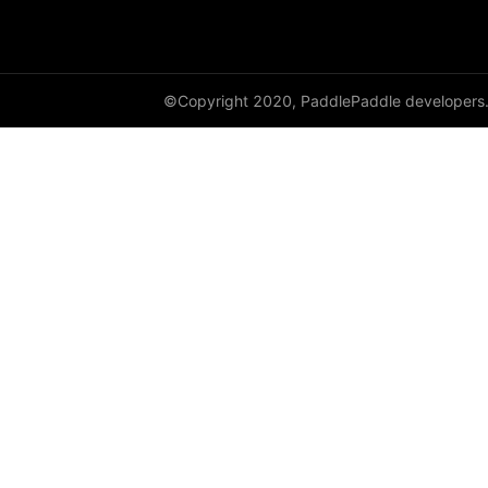
HSigmoidLoss
Identity
©Copyright 2020, PaddlePaddle developers
initializer
InstanceNorm1D
InstanceNorm2D
InstanceNorm3D
KLDivLoss
L1Loss
Layer
LayerDict