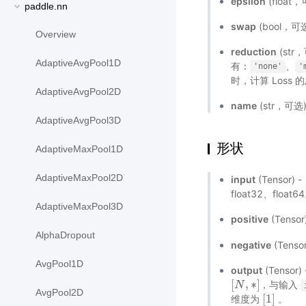
epsilon
(float
paddle.nn
swap
(bool，可选
Overview
reduction
(st
AdaptiveAvgPool1D
有：
、
'none'
'
时，计算 Loss
AdaptiveAvgPool2D
name
(str，可
AdaptiveAvgPool3D
形状
AdaptiveMaxPool1D
AdaptiveMaxPool2D
input
(Tensor) -
float32、float6
AdaptiveMaxPool3D
positive
(Tensor
AlphaDropout
negative
(Tensor
AvgPool1D
output
(Tensor
[
,
∗
]
，与输入
[
N
N
,
∗
]
AvgPool2D
[
1
]
维度为
。
[
1
]