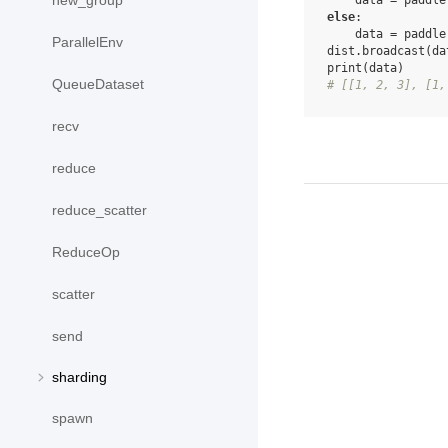
new_group
data
=
paddle
else
:
data
=
paddle
ParallelEnv
dist
.
broadcast
(
da
print
(
data
)
QueueDataset
# [[1, 2, 3], [1,
recv
reduce
reduce_scatter
ReduceOp
scatter
send
sharding
spawn