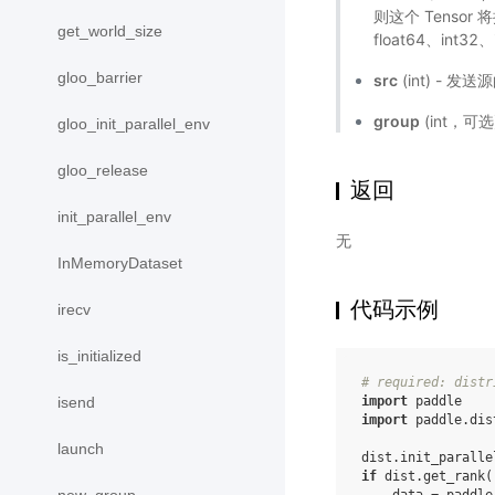
则这个 Tensor
get_world_size
float64、int32
gloo_barrier
src
(int) - 
group
(int，可
gloo_init_parallel_env
gloo_release
返回
init_parallel_env
无
InMemoryDataset
代码示例
irecv
is_initialized
# required: distr
import
paddle
isend
import
paddle.dis
launch
dist
.
init_paralle
if
dist
.
get_rank
(