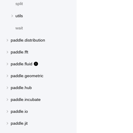
split
utils
wait
paddle.distribution
paddle.fft
paddle.fluid
paddle.geometric
paddle.hub
paddle.incubate
paddle.io
paddle.jit