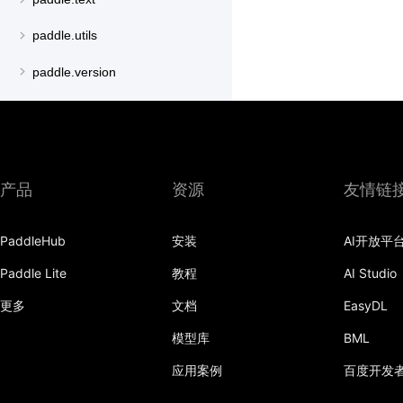
paddle.utils
paddle.version
paddle.vision
产品
资源
友情链
PaddleHub
安装
AI开放平
Paddle Lite
教程
AI Studio
更多
文档
EasyDL
模型库
BML
应用案例
百度开发