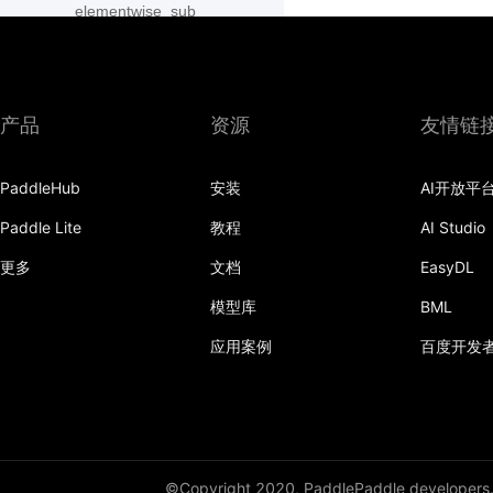
elementwise_sub
elu
embedding
产品
资源
友情链
equal
PaddleHub
安装
AI开放平
expand
Paddle Lite
教程
AI Studio
expand_as
更多
文档
EasyDL
exponential_decay
模型库
BML
eye
应用案例
百度开发
fc
fill_constant
filter_by_instag
©Copyright 2020, PaddlePaddle developers