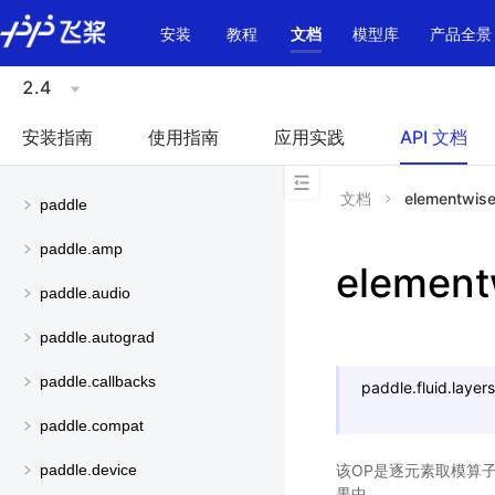
\u200E
安装
教程
文档
模型库
产品全景
2.4
安装指南
使用指南
应用实践
API 文档
文档
elementwis
paddle
paddle.amp
elemen
paddle.audio
paddle.autograd
paddle.callbacks
paddle.fluid.layers
paddle.compat
该OP是逐元素取模算
paddle.device
果中。