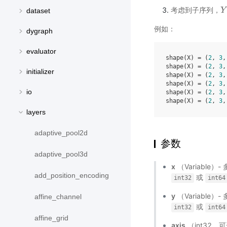
考虑到子序列，
Y
Y
dataset
例如：
dygraph
evaluator
shape(X) = (
2
, 
3
,
shape(X) = (
2
, 
3
,
initializer
shape(X) = (
2
, 
3
,
shape(X) = (
2
, 
3
,
io
shape(X) = (
2
, 
3
,
shape(X) = (
2
, 
3
,
layers
adaptive_pool2d
参数
adaptive_pool3d
x
（Variable）-
add_position_encoding
或
int32
int64
y
（Variable）-
affine_channel
或
int32
int64
affine_grid
axis
（int32，