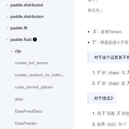
paddle.distributed
等式为：
paddle.distribution
paddle.fft
：多维Tensor。
X
X
paddle.fluid
：维度必须小于等于
Y
Y
clip
对于这个运算算子
create_lod_tensor
的
与
Y
Y
X
shape
create_random_int_lodtensor
的
是
Y
Y
X
shape
cuda_pinned_places
对于情况2:
data
DataFeedDesc
用
匹配
的形
Y
Y
X
X
DataFeeder
如果
为-1
axis