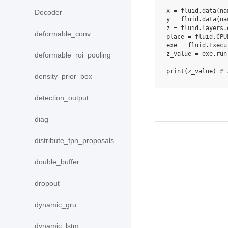
x
=
fluid
.
data
(
na
Decoder
y
=
fluid
.
data
(
na
z
=
fluid
.
layers
.
deformable_conv
place
=
fluid
.
CPU
exe
=
fluid
.
Execu
z_value
=
exe
.
run
deformable_roi_pooling
print
(
z_value
)
# 
density_prior_box
detection_output
diag
distribute_fpn_proposals
double_buffer
dropout
dynamic_gru
dynamic_lstm