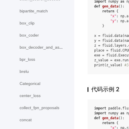
import
numpy
as
n
def
gen_data
():
bipartite_match
return
{
"x"
:
np
.
a
"y"
:
np
.
a
box_clip
}
box_coder
x
=
fluid
.
data
(
na
y
=
fluid
.
data
(
na
z
=
fluid
.
layers
.
box_decoder_and_assign
place
=
fluid
.
CPU
exe
=
fluid
.
Execu
bpr_loss
z_value
=
exe
.
run
print
(
z_value
)
#[
brelu
Categorical
代码示例 2
center_loss
collect_fpn_proposals
import
paddle.flu
import
numpy
as
n
def
gen_data
():
concat
return
{
"x"
:
np
.
r