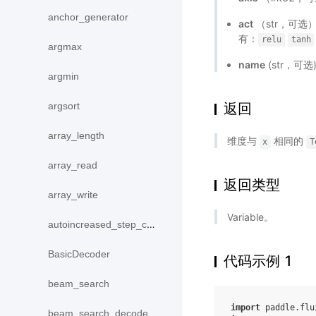
anchor_generator
act
（str，可
有：
relu
tanh
argmax
name
(str，可
argmin
argsort
返回
array_length
维度与
相同的
x
T
array_read
返回类型
array_write
Variable。
autoincreased_step_counter
BasicDecoder
代码示例 1
beam_search
import
paddle.flu
beam_search_decode