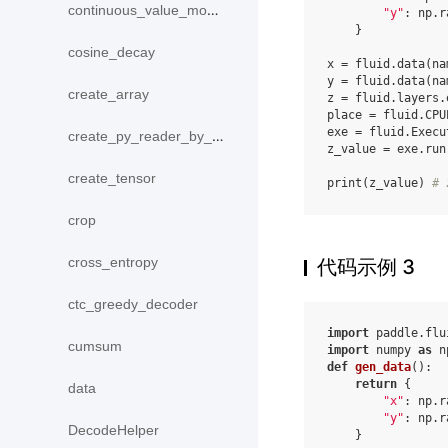
continuous_value_model
"y"
:
np
.
r
}
cosine_decay
x
=
fluid
.
data
(
na
y
=
fluid
.
data
(
na
create_array
z
=
fluid
.
layers
.
place
=
fluid
.
CPU
exe
=
fluid
.
Execu
create_py_reader_by_data
z_value
=
exe
.
run
create_tensor
print
(
z_value
)
# 
crop
cross_entropy
代码示例 3
ctc_greedy_decoder
import
paddle.flu
cumsum
import
numpy
as
n
def
gen_data
():
return
{
data
"x"
:
np
.
r
"y"
:
np
.
r
DecodeHelper
}