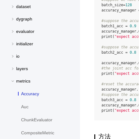
batch_size
=
128
dataset
accuracy_manager
dygraph
#suppose the accu
batch1_acc
=
0.9
evaluator
accuracy_manager
.
print
(
"expect acc
initializer
#suppose the accu
batch2_acc
=
0.8
io
accuracy_manager
.
#the joint acc fo
layers
print
(
"expect acc
metrics
#reset the accura
accuracy_manager
.
Accuracy
#suppose the accu
batch3_acc
=
0.8
accuracy_manager
.
Auc
print
(
"expect acc
ChunkEvaluator
CompositeMetric
方法