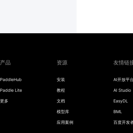
产品
资源
友情链
PaddleHub
安装
AI开放平
Paddle Lite
教程
AI Studio
更多
文档
EasyDL
模型库
BML
应用案例
百度开发