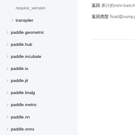
返回
累计的mini-bat
require_version
返回类型
float或numpy
transpiler
paddle.geometric
paddle.hub
paddle.incubate
paddle.io
paddle.jit
paddle.linalg
paddle.metric
paddle.nn
paddle.onnx