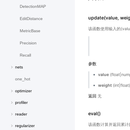
DetectionMAP
update(value, weig
EditDistance
该函数使用输入的(valu
MetricBase
Precision
Recall
参数
nets
value
(float|nu
one_hot
weight
(int|flo
optimizer
返回
无
profiler
eval()
reader
该函数计算并返回累计的m
regularizer