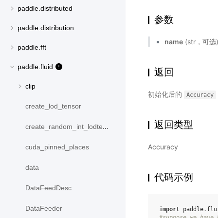
paddle.distributed
参数
paddle.distribution
name
(str，可
paddle.fft
paddle.fluid
返回
clip
初始化后的
Accuracy
create_lod_tensor
返回类型
create_random_int_lodtensor
Accuracy
cuda_pinned_places
data
代码示例
DataFeedDesc
DataFeeder
import
paddle.flu
#suppose we have 