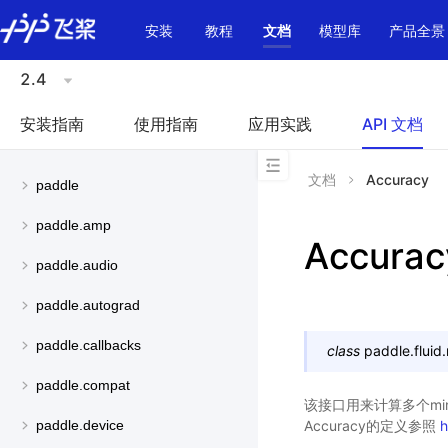
\u200E
安装
教程
文档
模型库
产品全景
2.4
安装指南
使用指南
应用实践
API 文档
文档
Accuracy
paddle
paddle.amp
Accurac
paddle.audio
paddle.autograd
paddle.callbacks
class
paddle.fluid.
paddle.compat
该接口用来计算多个mini
Accuracy的定义参照
h
paddle.device