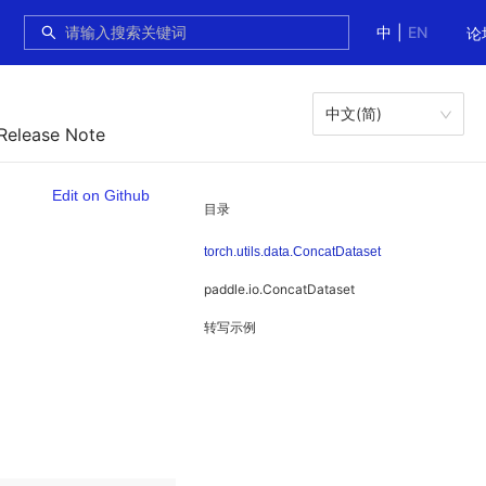
中
|
EN
论
中文(简)
 Release Note
Edit on Github
目录
torch.utils.data.ConcatDataset
paddle.io.ConcatDataset
转写示例