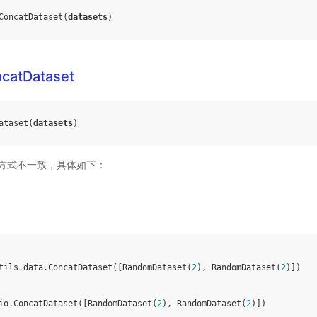
ConcatDataset
(
datasets
)
ncatDataset
ataset
(
datasets
)
方式不一致，具体如下：
tils
.
data
.
ConcatDataset
([
RandomDataset
(
2
),
RandomDataset
(
2
)])
io
.
ConcatDataset
([
RandomDataset
(
2
),
RandomDataset
(
2
)])