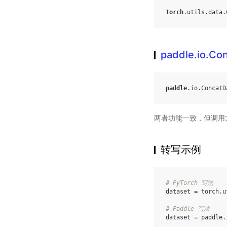
torch
.
utils
.
data
.
paddle.io.Co
paddle
.
io
.
ConcatD
两者功能一致，但调用
转写示例
# PyTorch 写法
dataset
=
torch
.
u
# Paddle 写法
dataset
=
paddle
.