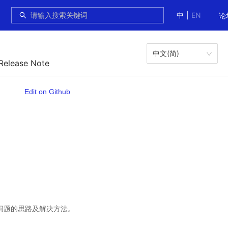
中
|
EN
论
中文(简)
 Release Note
Edit on Github
定位问题的思路及解决方法。