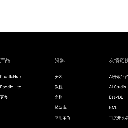
产品
资源
友情链
PaddleHub
安装
AI开放平
Paddle Lite
教程
AI Studio
更多
文档
EasyDL
模型库
BML
应用案例
百度开发