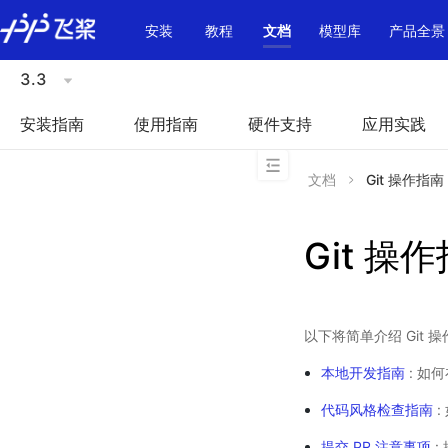
\u200E
安装
教程
文档
模型库
产品全景
3.3
安装指南
使用指南
硬件支持
应用实践
文档
Git 操作指南
Git 操
以下将简单介绍 Git 
本地开发指南
: 如何
代码风格检查指南
:
提交 PR 注意事项
: