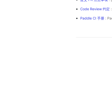
Code Review 约定
Paddle CI 手册
: P