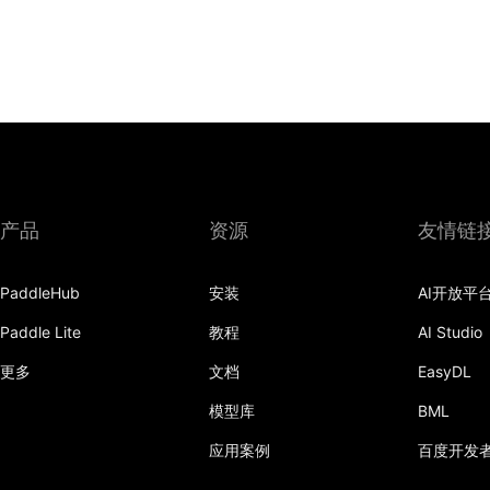
产品
资源
友情链
PaddleHub
安装
AI开放平
Paddle Lite
教程
AI Studio
更多
文档
EasyDL
模型库
BML
应用案例
百度开发