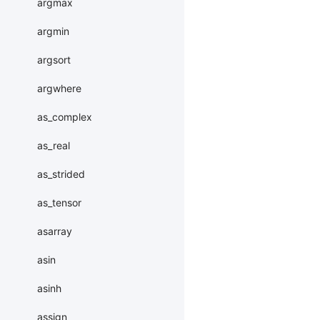
argmax
argmin
argsort
argwhere
as_complex
as_real
as_strided
as_tensor
asarray
asin
asinh
assign