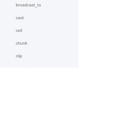
broadcast_to
cast
ceil
chunk
clip
concat
conj
cos
产品
资源
cosh
PaddleHub
安装
CPUPlace
Paddle Lite
教程
crop