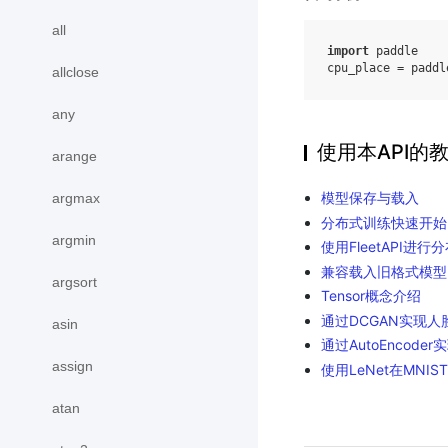
all
import
paddle
cpu_place
=
paddl
allclose
any
使用本API的
arange
模型保存与载入
argmax
分布式训练快速开始
argmin
使用FleetAPI进行
兼容载入旧格式模型
argsort
Tensor概念介绍
通过DCGAN实现人
asin
通过AutoEncod
assign
使用LeNet在MNI
atan