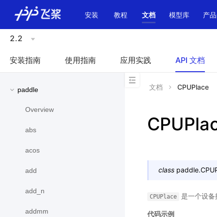
\u200E
安装
教程
文档
模型库
产品
2.2
安装指南
使用指南
应用实践
API 文档
文档
CPUPlace
paddle
Overview
CPUPla
abs
acos
class
paddle.
CPUP
add
add_n
是一个设备
CPUPlace
addmm
代码示例