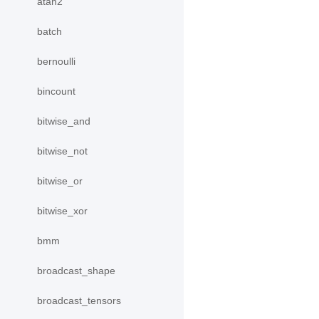
atan2
batch
bernoulli
bincount
bitwise_and
bitwise_not
bitwise_or
bitwise_xor
bmm
broadcast_shape
broadcast_tensors