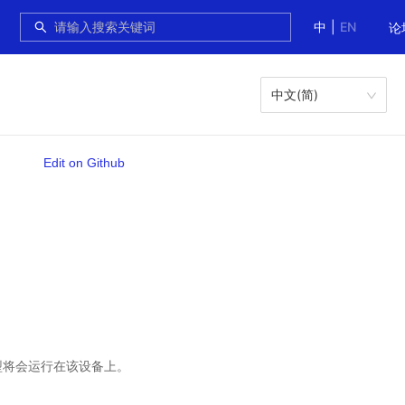
中
|
EN
论
中文(简)
Edit on Github
型将会运行在该设备上。