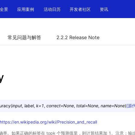
全景
应用案例
活动日历
开发者社区
资讯
常见问题与解答
2.2.2 Release Note
y
uracy
(
input
,
label
,
k
=
1
,
correct
=
None
,
total
=
None
,
name
=
None
)
[源
https://en.wikipedia.org/wiki/Precision_and_recall
率。如果正确的标签在 topk 个预测值里，则计算结果加 1。注意：输出正