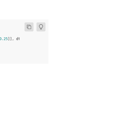
0.25
]],
dtype
=
'float32'
)