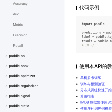
Accuracy
代码示例
Auc
import
paddle
Metric
predictions
=
pad
Precision
label
=
paddle
.
to
result
=
paddle
.
m
# [0.5]
Recall
paddle.nn
使用本API的
paddle.onnx
paddle.optimizer
单机多卡训练
训练与预测验证
paddle.regularizer
分布式训练快速开始
paddle.signal
升级指南
IMDB 数据集使用
paddle.static
使用序列到序列模型