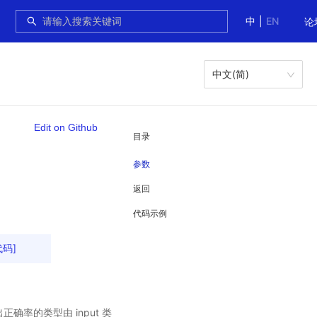
中
|
EN
论
中文(简)
Edit on Github
目录
参数
返回
代码示例
代码]
确率的类型由 input 类