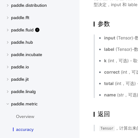
型决定，input 和 la
paddle.distribution
paddle.fft
参数
paddle.fluid
input
(Tensor
paddle.hub
label
(Tensor
paddle.incubate
k
(int，可选) 
paddle.io
correct
(int，
paddle.jit
total
(int，可选
paddle.linalg
name
(str，可
paddle.metric
返回
Overview
，计算出来的正
Tensor
accuracy