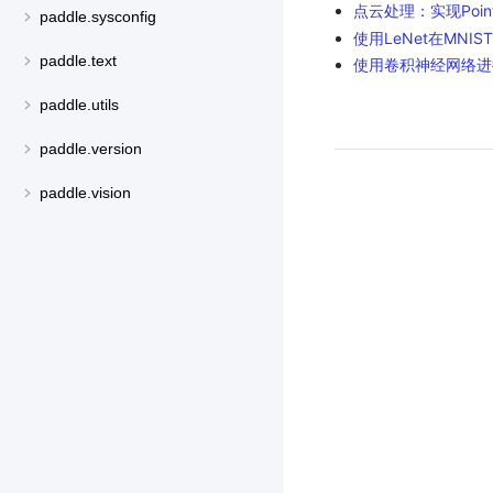
点云处理：实现Poin
paddle.sysconfig
使用LeNet在MNI
paddle.text
使用卷积神经网络进
paddle.utils
paddle.version
paddle.vision