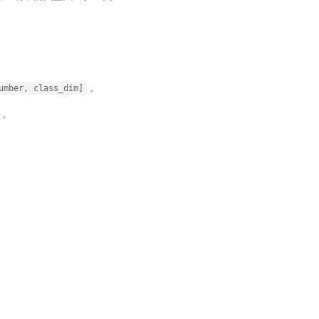
。
umber,
class_dim]
。