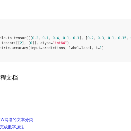
dle
.
to_tensor
([[
0.2
,
0.1
,
0.4
,
0.1
,
0.1
],
[
0.2
,
0.3
,
0.1
,
0.15
,
_tensor
([[
2
],
[
0
]],
dtype
=
"int64"
)
etric
.
accuracy
(
input
=
predictions
,
label
=
label
,
k
=
1
)
教程文档
BOW网络的文本分类
完成数字加法