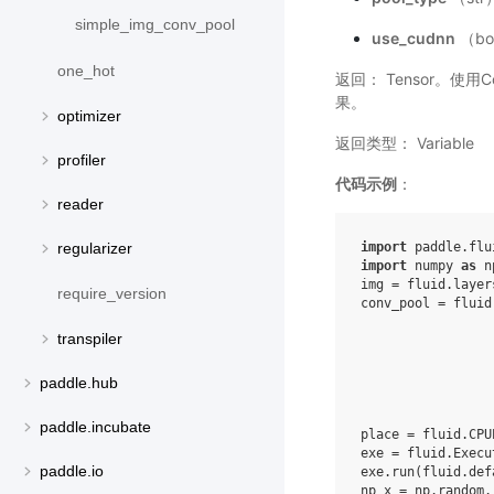
simple_img_conv_pool
use_cudnn
（bo
one_hot
返回： Tensor。使用C
果。
optimizer
返回类型： Variable
profiler
代码示例
：
reader
import
paddle.flu
regularizer
import
numpy
as
n
img
=
fluid
.
layer
require_version
conv_pool
=
fluid
transpiler
paddle.hub
paddle.incubate
place
=
fluid
.
CPU
exe
=
fluid
.
Execu
paddle.io
exe
.
run
(
fluid
.
def
np_x
=
np
.
random
.