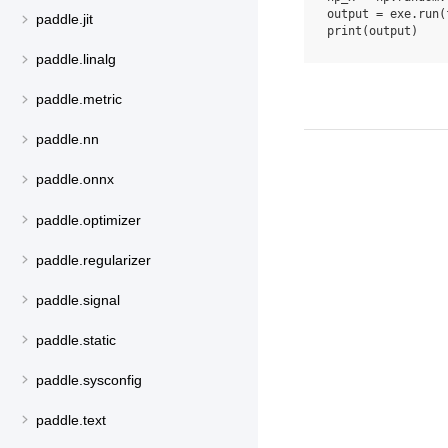
output
=
exe
.
run
(
paddle.jit
print
(
output
)
paddle.linalg
paddle.metric
paddle.nn
paddle.onnx
paddle.optimizer
paddle.regularizer
paddle.signal
paddle.static
paddle.sysconfig
paddle.text