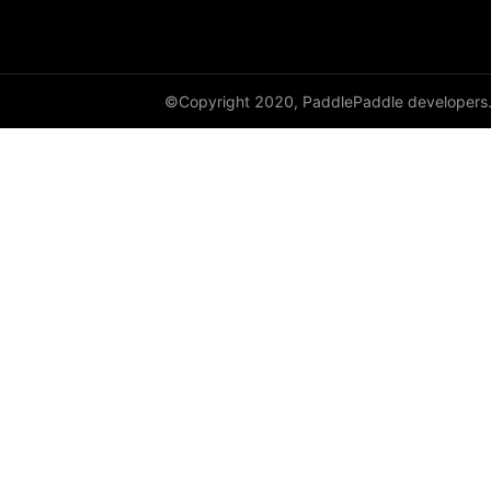
©Copyright 2020, PaddlePaddle developers