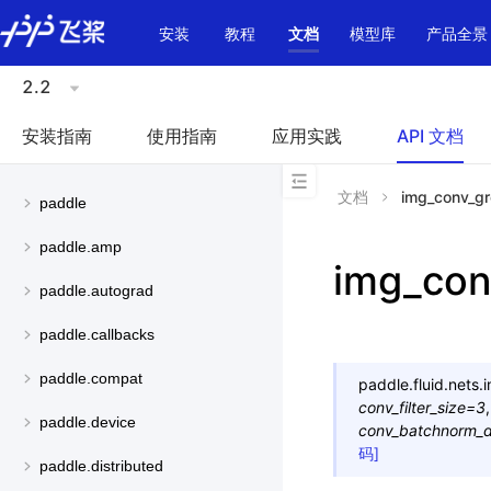
\u200E
安装
教程
文档
模型库
产品全景
2.2
安装指南
使用指南
应用实践
API 文档
文档
img_conv_g
paddle
paddle.amp
img_con
paddle.autograd
paddle.callbacks
paddle.compat
paddle.fluid.nets.
conv_filter_size
=
3
paddle.device
conv_batchnorm_d
码]
paddle.distributed