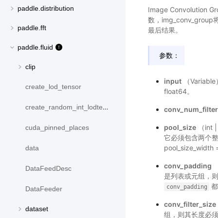
paddle.distribution
Image Convolutio
数，img_conv_grou
paddle.fft
最后结果。
paddle.fluid
参数：
clip
input
（Variab
create_lod_tensor
float64。
create_random_int_lodtensor
conv_num_filter
pool_size
（int
cuda_pinned_places
它必须包含两个整数（poo
pool_size_width 
data
conv_padding
（
DataFeedDesc
是列表或元组，
都
conv_padding
DataFeeder
conv_filter_size
dataset
组，则其长度必