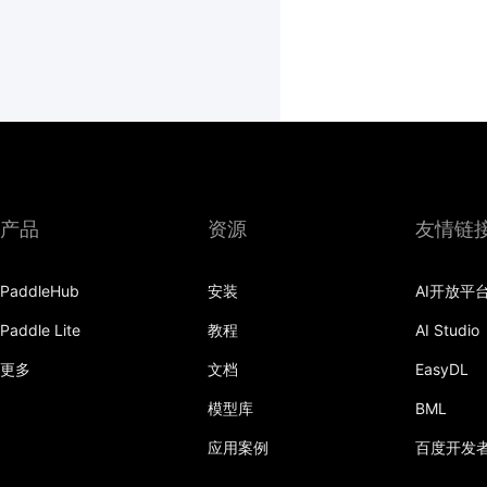
产品
资源
友情链
PaddleHub
安装
AI开放平
Paddle Lite
教程
AI Studio
更多
文档
EasyDL
模型库
BML
应用案例
百度开发