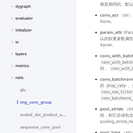
都是相同的。默认
dygraph
conv_act
（str
evaluator
None。
initializer
param_attr
(Pa
认的权重参数属
io
Xavier。
layers
conv_with_bat
conv_with_batch
metrics
则，
conv_with_
nets
conv_batchnor
的
。
drop_rate
glu
conv_num_filter
conv_batchnorm_
img_conv_group
pool_stride
（in
scaled_dot_product_attention
组，则它必须包含两个整数
pooling_stride_
sequence_conv_pool
pool_type
（st