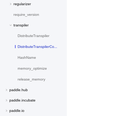
regularizer
require_version
transpiler
DistributeTranspiler
DistributeTranspilerConfig
HashName
memory_optimize
release_memory
paddle.hub
paddle.incubate
paddle.io