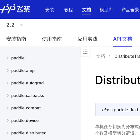
\u200E
安装
教程
文档
模型库
产品全景
2.2
安装指南
使用指南
应用实践
API 文档
文档
DistributeTr
paddle
paddle.amp
Distribu
paddle.autograd
paddle.callbacks
paddle.compat
class
paddle.fluid.
paddle.device
单机任务切换为分布式
个数及模型切分逻辑。
paddle.distributed