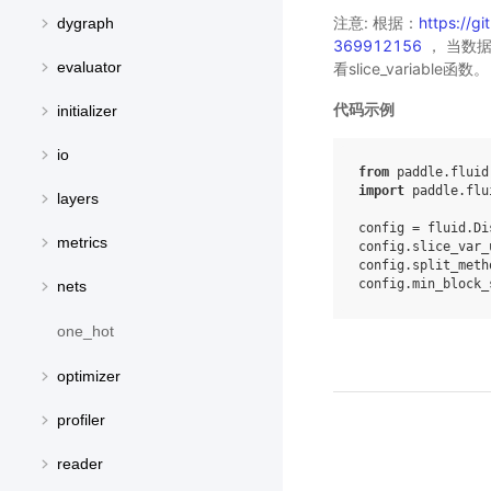
注意: 根据：
https://g
dygraph
369912156
， 当数
evaluator
看slice_variable函数。
代码示例
initializer
io
from
paddle.fluid
import
paddle.flu
layers
config
=
fluid
.
Di
metrics
config
.
slice_var_
config
.
split_meth
config
.
min_block_
nets
one_hot
optimizer
profiler
reader