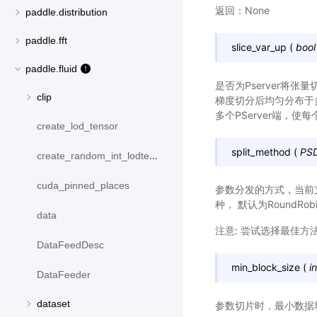
返回：None
paddle.distribution
paddle.fft
slice_var_up
(
bool
paddle.fluid
是否为Pserver将张量
clip
梯度切分后均匀分布于多个P
多个PServer端，使每
create_lod_tensor
split_method
(
PSD
create_random_int_lodtensor
cuda_pinned_places
参数分发的方式，当前
种， 默认为RoundRob
data
注意: 尝试选择最佳方
DataFeedDesc
min_block_size
(
in
DataFeeder
dataset
参数切片时，最小数据