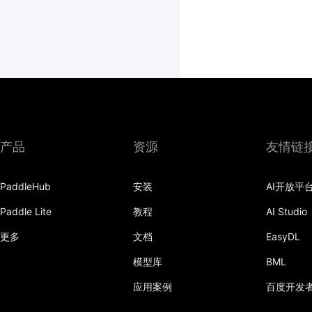
产品
资源
友情链
PaddleHub
安装
AI开放平
Paddle Lite
教程
AI Studio
更多
文档
EasyDL
模型库
BML
应用案例
百度开发