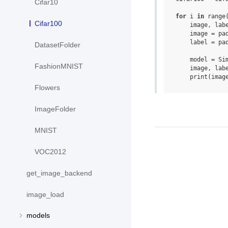
Cifar10
for
i
in
range
Cifar100
image
,
lab
image
=
pa
label
=
pa
DatasetFolder
model
=
Si
FashionMNIST
image
,
lab
print
(
imag
Flowers
ImageFolder
MNIST
VOC2012
get_image_backend
image_load
models