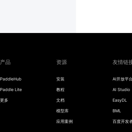
产品
资源
友情链
PaddleHub
安装
AI开放平
Paddle Lite
教程
AI Studio
更多
文档
EasyDL
模型库
BML
应用案例
百度开发