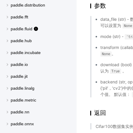
参数
paddle.distribution
paddle.fft
data_file (s
可以设置为
None
paddle.fluid
mode (str) -
'tr
paddle.hub
transform (c
paddle.incubate
。
None
download (bool)
paddle.io
认为
。
True
paddle.jit
backend (str
{'pil'，'cv2'
paddle.linalg
个值。 默认值：
paddle.metric
返回
paddle.nn
paddle.onnx
Cifar100数据集实