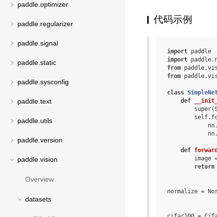
paddle.optimizer
代码示例
paddle.regularizer
paddle.signal
import
paddle
import
paddle.
paddle.static
from
paddle.vi
from
paddle.vi
paddle.sysconfig
class
SimpleNe
def
__init
paddle.text
super
(
self
.
f
paddle.utils
nn
nn
paddle.version
def
forwar
image
paddle.vision
return
Overview
normalize
=
No
datasets
cifar100
=
Cif