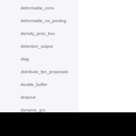
deformable_conv
deformable_roi_pooling
density_prior_box
detection_output
diag
distribute_fpn_proposals
double_buffer
dropout
dynamic_gru
dynamic_lstm
dynamic_lstmp