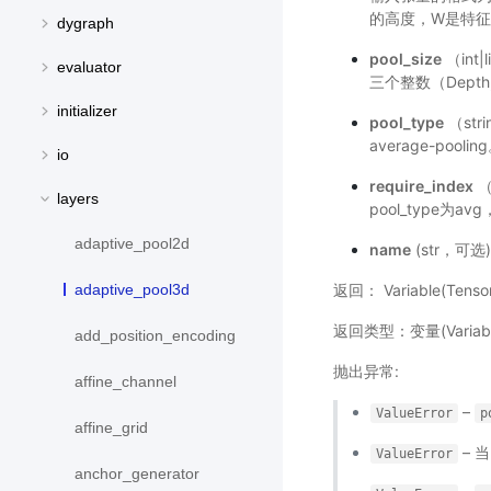
的高度，W是特征的宽
dygraph
pool_size
（int
evaluator
三个整数（Depth
initializer
pool_type
（str
average-poolin
io
require_index
（
layers
pool_type为a
adaptive_pool2d
name
(str，可
返回： Variable(Te
adaptive_pool3d
返回类型：变量(Varia
add_position_encoding
抛出异常:
affine_channel
–
ValueError
p
affine_grid
– 
ValueError
anchor_generator