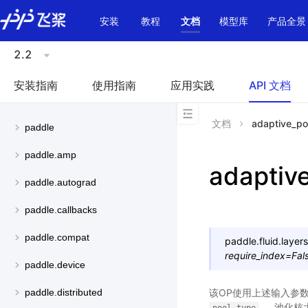
\u200E
安装
教程
文档
模型库
产品全景
2.2
安装指南
使用指南
应用实践
API 文档
文档
adaptive_po
paddle
paddle.amp
adaptiv
paddle.autograd
paddle.callbacks
paddle.compat
paddle.fluid.layers
require_index
=
Fal
paddle.device
该OP使用上述输入参
paddle.distributed
， 池化核