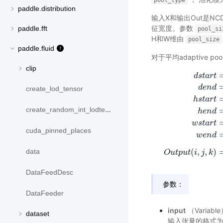
pool_type
paddle.distribution
输入X和输出Out是N
征宽度。参数
paddle.fft
pool_si
H和W维由
pool_size
paddle.fluid
对于平均adaptive pool
clip
d
s
t
a
r
t
d
e
n
d
create_lod_tensor
h
s
t
a
r
t
create_random_int_lodtensor
h
e
n
d
d
s
t
a
r
t
=
f
l
o
o
r
(
i
∗
D
i
n
/
w
s
t
a
r
t
cuda_pinned_places
w
e
n
d
(
,
,
)
data
O
u
t
p
u
t
i
j
k
DataFeedDesc
参数：
DataFeeder
input
（Varia
dataset
输入张量的格式为