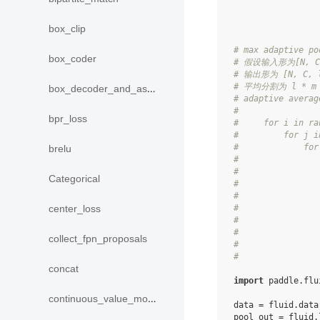
box_clip
# max adaptive po
box_coder
# 假设输入形为[N, C, 
# 输出形为 [N, C, l
# 平均分割为 l * 
box_decoder_and_assign
# adaptive aver
#
bpr_loss
#     for i in ra
#         for j i
#             for
brelu
#                
#                
Categorical
#                
#                
#                
center_loss
#                
#                
collect_fpn_proposals
#                
#
concat
import
paddle.flu
continuous_value_model
data
=
fluid
.
data
pool_out
=
fluid
.