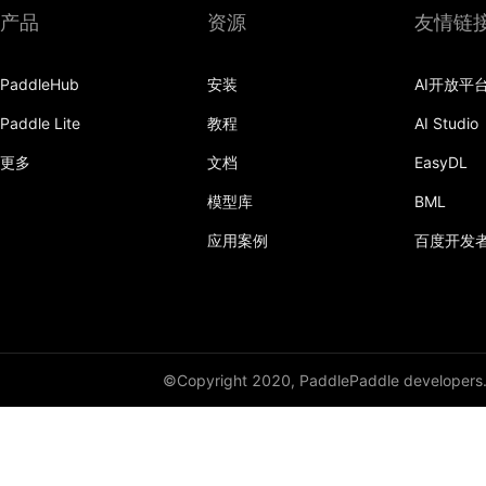
产品
资源
友情链
DynamicRNN
PaddleHub
安装
AI开放平
edit_distance
Paddle Lite
教程
AI Studio
elementwise_add
更多
文档
EasyDL
elementwise_div
模型库
BML
elementwise_floordiv
应用案例
百度开发
elementwise_max
elementwise_min
elementwise_mod
©Copyright 2020, PaddlePaddle developers
elementwise_pow
elementwise_sub