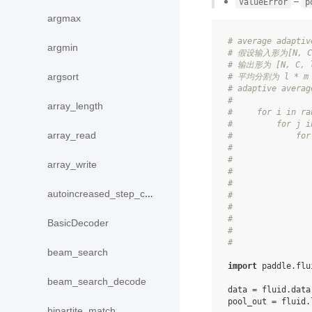
–
ValueError
p
argmax
# average adaptiv
argmin
# 假设输入形为[N, C, 
# 输出形为 [N, C, l
argsort
# 平均分割为 l * 
# adaptive aver
#
array_length
#     for i in ra
#         for j i
array_read
#             for
#                
#                
array_write
#                
#                
autoincreased_step_counter
#                
#                
#                
BasicDecoder
#                
#
beam_search
import
paddle.flu
beam_search_decode
data
=
fluid
.
data
pool_out
=
fluid
.
bipartite_match