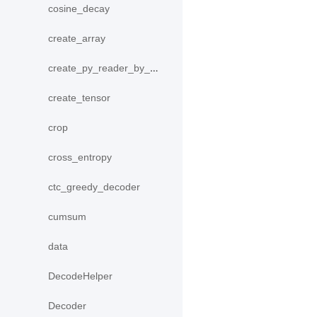
cosine_decay
create_array
create_py_reader_by_data
create_tensor
crop
cross_entropy
ctc_greedy_decoder
cumsum
data
DecodeHelper
Decoder