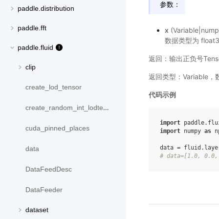
参数：
paddle.distribution
paddle.fft
x
(Variable|
数据类型为 float3
paddle.fluid
返回：输出正负号Tens
clip
返回类型：Variabl
create_lod_tensor
代码示例
create_random_int_lodtensor
import
paddle.flu
cuda_pinned_places
import
numpy
as
n
data
=
fluid
.
laye
data
# data=[1.0, 0.0,
DataFeedDesc
DataFeeder
dataset