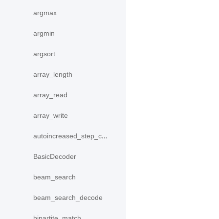
argmax
argmin
argsort
array_length
array_read
array_write
autoincreased_step_counter
BasicDecoder
beam_search
beam_search_decode
bipartite_match