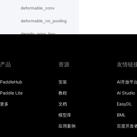
deformable_conv
deformable_roi_pooling
density_prior_box
detection_output
diag
产品
资源
友情链
distribute_fpn_proposals
PaddleHub
安装
AI开放平
double_buffer
Paddle Lite
教程
AI Studio
dropout
更多
文档
EasyDL
dynamic_gru
模型库
BML
dynamic_lstm
应用案例
百度开发
dynamic_lstmp