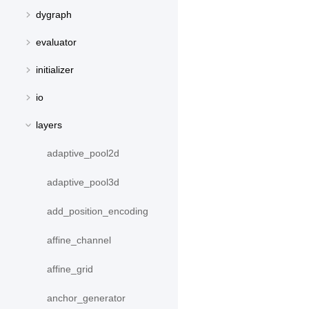
dygraph
evaluator
initializer
io
layers
adaptive_pool2d
adaptive_pool3d
add_position_encoding
affine_channel
affine_grid
anchor_generator