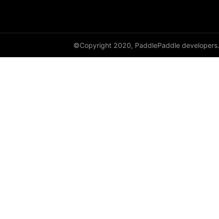
DynamicRNN
edit_distance
©Copyright 2020, PaddlePaddle developers
elementwise_add
elementwise_div
elementwise_floordiv
elementwise_max
elementwise_min
elementwise_mod
elementwise_pow
elementwise_sub