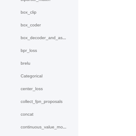
box_clip
box_coder
box_decoder_and_assign
bpr_loss
brelu
Categorical
center_loss
collect_fpn_proposals
concat
continuous_value_model