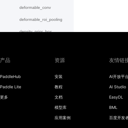
deformable_conv
deformable_roi_pooling
density_prior_box
detection_output
diag
产品
资源
友情链
distribute_fpn_proposals
PaddleHub
安装
AI开放平
double_buffer
Paddle Lite
教程
AI Studio
dropout
更多
文档
EasyDL
dynamic_gru
模型库
BML
dynamic_lstm
应用案例
百度开发
dynamic_lstmp