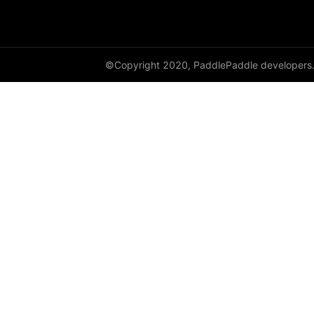
DynamicRNN
edit_distance
©Copyright 2020, PaddlePaddle developers
elementwise_add
elementwise_div
elementwise_floordiv
elementwise_max
elementwise_min
elementwise_mod
elementwise_pow
elementwise_sub