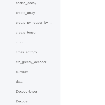
cosine_decay
create_array
create_py_reader_by_data
create_tensor
crop
cross_entropy
ctc_greedy_decoder
cumsum
data
DecodeHelper
Decoder