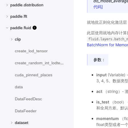
do_model_average
paddle.distribution
代码]
paddle.fft
就地批正则化化激活层（Inplac
paddle.fluid
此层使用就地内存计算
clip
fluid.layers.batch_
BatchNorm for Memor
create_lod_tensor
参数：
create_random_int_lodtensor
input
(Variabl
cuda_pinned_places
3, 4, 5。数据类型：f
data
act
（string）-
DataFeedDesc
is_test
（bool
和全局方差。默认：
DataFeeder
momentum
（fl
dataset
float类型或者一个