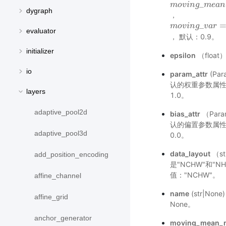
_
m
m
o
o
v
v
i
n
i
n
g
_
g
m
e
m
a
e
n
a
=
n
dygraph
，
_
m
m
o
o
v
v
i
n
i
n
g
_
g
v
a
v
r
=
a
m
r
o
v
evaluator
， 默认：0.9。
initializer
epsilon
（floa
io
param_attr
(Pa
认的权重参数属
layers
1.0。
adaptive_pool2d
bias_attr
（Par
认的偏置参数属
adaptive_pool3d
0.0。
data_layout
（s
add_position_encoding
是"NCHW"和
值："NCHW"。
affine_channel
name
(str|No
affine_grid
None。
anchor_generator
moving_mean_