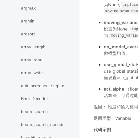
为None,
inplace
argmax
moving_mean_nam
argmin
moving_varian
设置为None,
inp
argsort
为
moving_varia
do_model_aver
array_length
做模型均值。
array_read
use_global_stat
use_global_
array_write
当设置use_glo
autoincreased_step_counter
act_alpha
（floa
活算法，可通过此参数
BasicDecoder
返回： 维度和输入相同
beam_search
返回类型：Variable
beam_search_decode
代码示例
：
bipartite_match