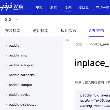
\u200E
安装
教程
文档
模型库
产品全景
2.2
安装指南
使用指南
应用实践
API 文档
文档
inplace_abn
paddle
paddle.amp
inplace
paddle.autograd
paddle.callbacks
注意：该API仅支持【
paddle.compat
paddle.device
paddle.fluid.layers
epsilon
=
1e-05
,
pa
paddle.distributed
moving_mean_na