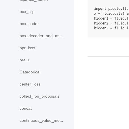
import
paddle.flu
box_clip
x
=
fluid
.
data
(
na
hidden1
=
fluid
.
l
hidden2
=
fluid
.
l
box_coder
hidden3
=
fluid
.
l
box_decoder_and_assign
bpr_loss
brelu
Categorical
center_loss
collect_fpn_proposals
concat
continuous_value_model