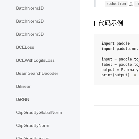
是
reduction
'
BatchNorm1D
BatchNorm2D
代码示例
BatchNorm3D
import
paddle
BCELoss
import
paddle.nn.
input
=
paddle
.
to
BCEWithLogitsLoss
label
=
paddle
.
to
output
=
F
.
binary
BeamSearchDecoder
print
(
output
)
# 
Bilinear
BiRNN
ClipGradByGlobalNorm
ClipGradByNorm
ClipGradByValue