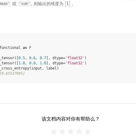
[
1
]
或
, 则输出的维度为
。
[
1
]
mean'
'sum'
functional
as
F
_tensor
([
0.5
,
0.6
,
0.7
],
dtype
=
'float32'
)
_tensor
([
1.0
,
0.0
,
1.0
],
dtype
=
'float32'
)
_cross_entropy
(
input
,
label
)
[0.65537095]
该文档内容对你有帮助么？