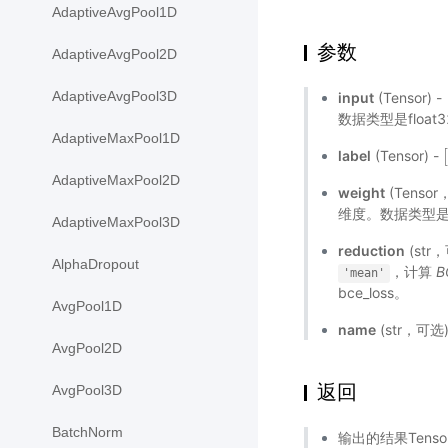
AdaptiveAvgPool1D
参数
AdaptiveAvgPool2D
AdaptiveAvgPool3D
input
(Tensor) -
数据类型是float3
AdaptiveMaxPool1D
label
(Tensor) -
AdaptiveMaxPool2D
weight
(Tens
维度。数据类型是flo
AdaptiveMaxPool3D
reduction
(st
AlphaDropout
，计算
B
'mean'
bce_loss。
AvgPool1D
name
(str，可
AvgPool2D
返回
AvgPool3D
BatchNorm
输出的结果Tens