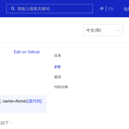
中
|
EN
论
中文(简)
Edit on Github
目录
参数
返回
代码示例
'
,
name
=
None
)
[源代码]
式如下：