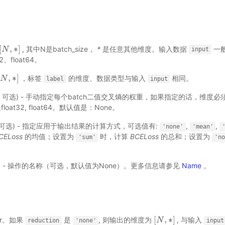
[
,
∗
]
, 其中N是batch_size，
*
是任意其他维度。输入数据
一
[
N
N
,
∗
]
input
2、float64。
[
,
∗
]
，标签
的维度、数据类型与输入
相同。
[
N
N
,
∗
]
label
input
or，可选) - 手动指定每个batch二值交叉熵的权重，如果指定的话，维度必
at32, float64。默认值是：None。
r，可选) - 指定应用于输出结果的计算方式，可选值有:
,
,
'none'
'mean'
CELoss
的均值；设置为
时，计算
BCELoss
的总和；设置为
'sum'
'n
选) - 操作的名称（可选，默认值为None）。更多信息请参见
Name
。
[
,
∗
]
or。如果
是
, 则输出的维度为
, 与输入
[
N
N
,
∗
]
reduction
'none'
input