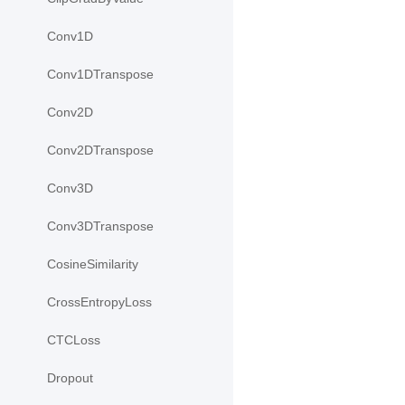
Conv1D
Conv1DTranspose
Conv2D
Conv2DTranspose
Conv3D
Conv3DTranspose
CosineSimilarity
CrossEntropyLoss
CTCLoss
Dropout