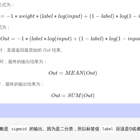
公式为：
=
−
1
∗
∗
(
∗
(
)
+
(
1
−
)
∗
(
1
−
O
u
t
=
w
−
e
1
i
∗
g
h
w
t
e
i
g
h
l
t
a
∗
b
(
e
l
a
l
b
e
l
l
∗
o
g
l
o
g
i
n
(
i
n
p
p
u
u
t
t
)
+
(
1
−
l
a
b
e
l
l
)
a
∗
b
l
e
o
l
g
(
1
−
l
o
i
n
g
p
u
t
)
)
式为：
=
−
1
∗
(
∗
(
)
+
(
1
−
)
∗
(
1
−
O
u
t
O
u
t
=
−
l
1
a
∗
b
e
(
l
l
a
b
e
l
o
l
∗
g
l
o
i
g
n
(
p
i
n
u
p
t
u
t
)
+
(
1
−
l
a
b
e
l
a
l
)
b
∗
e
l
o
l
g
(
1
l
−
o
i
g
n
p
u
t
)
)
i
n
p
u
时，直接返回最原始的
Out
结果。
时，最终的输出结果为：
=
(
)
O
u
t
O
u
t
=
M
M
E
E
A
A
N
(
N
O
u
O
t
)
u
t
，最终的输出结果为：
=
(
)
O
u
O
t
u
t
=
S
S
U
U
M
M
(
O
u
O
t
)
u
t
般是
的输出。因为是二分类，所以标签值
应该是0或者
sigmoid
label