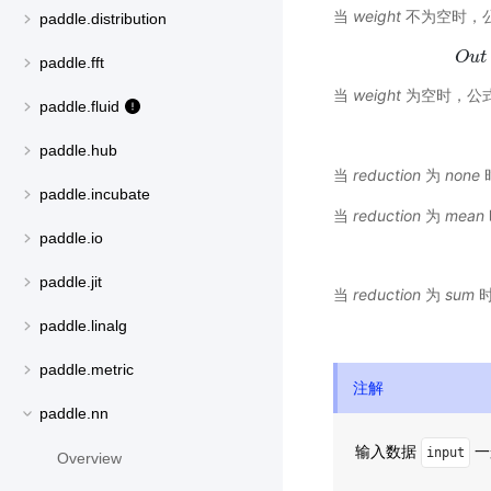
当
weight
不为空时，
paddle.distribution
O
u
t
paddle.fft
当
weight
为空时，公
paddle.fluid
paddle.hub
当
reduction
为
none
paddle.incubate
当
reduction
为
mean
paddle.io
paddle.jit
当
reduction
为
sum
时
paddle.linalg
paddle.metric
注解
paddle.nn
输入数据
一
input
Overview