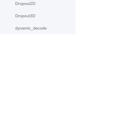
Dropout2D
Dropout3D
dynamic_decode
ELU
Embedding
产品
资源
Flatten
functional
PaddleHub
安装
adaptive_avg_pool1d
Paddle Lite
教程
更多
文档
adaptive_avg_pool2d
模型库
adaptive_avg_pool3d
应用案例
adaptive_max_pool1d