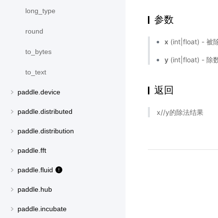
long_type
参数
round
x
(int|float) -
to_bytes
y
(int|float) - 
to_text
返回
paddle.device
paddle.distributed
x//y的除法结果
paddle.distribution
paddle.fft
paddle.fluid
paddle.hub
paddle.incubate