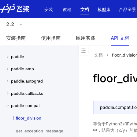
\u200E
安装
教程
文档
模型库
产品全景
2.2
安装指南
使用指南
应用实践
API 文档
文档
floor_divisio
paddle
paddle.amp
floor_di
paddle.autograd
paddle.callbacks
paddle.compat
paddle.compat.
fl
floor_division
等价于Python3和Pyth
中，结果为（x/y）的
get_exception_message