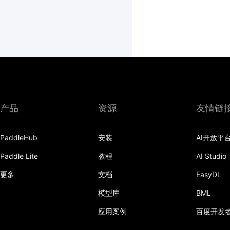
产品
资源
友情链
PaddleHub
安装
AI开放平
Paddle Lite
教程
AI Studio
更多
文档
EasyDL
模型库
BML
应用案例
百度开发