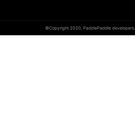
paddle.vision
©Copyright 2020, PaddlePaddle developers