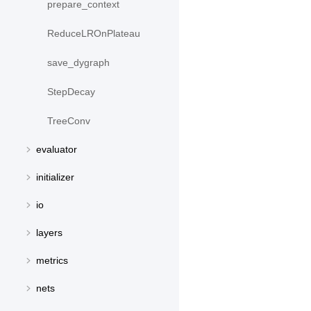
prepare_context
ReduceLROnPlateau
save_dygraph
StepDecay
TreeConv
evaluator
initializer
io
layers
metrics
nets