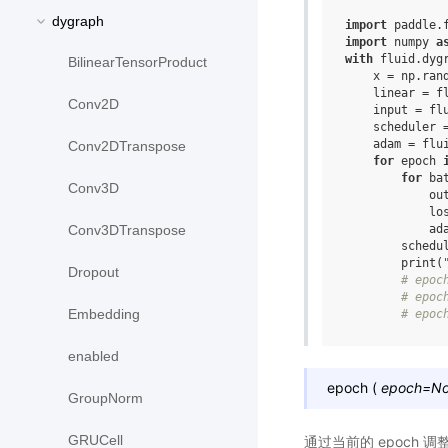
dygraph
import
paddle.
import
numpy
a
with
fluid
.
dyg
BilinearTensorProduct
x
=
np
.
ran
linear
=
f
Conv2D
input
=
fl
scheduler
adam
=
flu
Conv2DTranspose
for
epoch
for
ba
Conv3D
ou
lo
ad
Conv3DTranspose
schedu
print
(
Dropout
# epoc
# epoc
Embedding
# epoc
enabled
epoch
(
epoch
=
N
GroupNorm
GRUCell
通过当前的 epoch