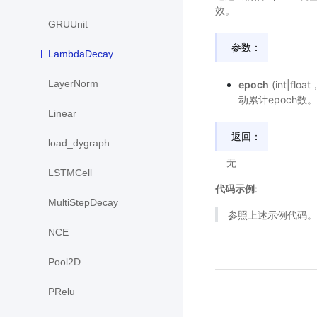
效。
GRUUnit
参数：
LambdaDecay
LayerNorm
epoch
(int|f
动累计epoch数。
Linear
返回：
load_dygraph
无
LSTMCell
代码示例
:
MultiStepDecay
参照上述示例代码。
NCE
Pool2D
PRelu