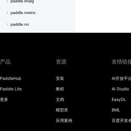
paddle.linalg
paddle.metric
paddle.nn
paddle.onnx
paddle.optimizer
paddle.regularizer
产品
资源
友情链
paddle.signal
PaddleHub
安装
AI开放平
paddle.static
Paddle Lite
教程
AI Studio
paddle.sysconfig
更多
文档
EasyDL
paddle.text
模型库
BML
paddle.utils
应用案例
百度开发
paddle.version