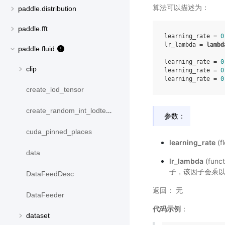
算法可以描述为：
paddle.distribution
paddle.fft
learning_rate = 
0
lr_lambda = 
lambd
paddle.fluid
learning_rate = 
0
clip
learning_rate = 
0
learning_rate = 
0
create_lod_tensor
create_random_int_lodtensor
参数：
cuda_pinned_places
learning_rate
(f
data
lr_lambda
(funct
子，该因子会乘
DataFeedDesc
返回： 无
DataFeeder
代码示例
：
dataset