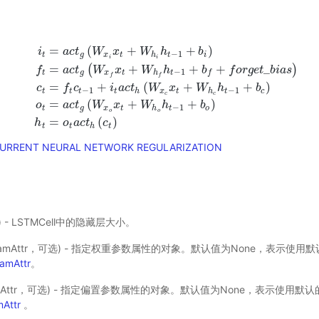
=
(
+
+
)
i
a
c
t
W
x
W
h
b
−
1
t
g
x
t
h
t
i
i
i
=
+
+
+
_
(
)
f
a
c
t
W
x
W
h
b
f
o
r
g
e
t
b
i
a
s
−
1
t
g
x
t
h
t
f
f
f
=
+
(
+
+
)
i
t
=
a
c
t
g
(
W
x
i
x
t
+
W
h
i
h
t
−
1
+
b
i
)
f
t
=
a
c
t
g
(
W
x
f
x
t
+
W
h
f
h
t
−
1
+
b
f
+
f
o
r
g
c
f
c
i
a
c
t
W
x
W
h
b
−
1
−
1
t
t
t
t
h
x
t
h
t
c
c
c
=
(
+
+
)
o
a
c
t
W
x
W
h
b
−
1
t
g
x
t
h
t
o
o
o
=
(
)
h
o
a
c
t
c
t
t
h
t
URRENT NEURAL NETWORK REGULARIZATION
t) - LSTMCell中的隐藏层大小。
ramAttr，可选) - 指定权重参数属性的对象。默认值为None，表示使
amAttr
。
amAttr，可选) - 指定偏置参数属性的对象。默认值为None，表示使用
Attr
。