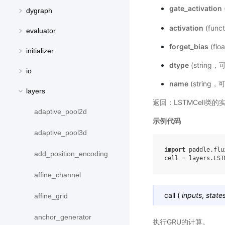
gate_activation
dygraph
activation
(func
evaluator
forget_bias
(fl
initializer
dtype
(string
io
name
(strin
layers
返回：LSTMCell类
adaptive_pool2d
示例代码
adaptive_pool3d
import
paddle.flu
add_position_encoding
cell
=
layers
.
LST
affine_channel
call
(
inputs
,
state
affine_grid
anchor_generator
执行GRU的计算。