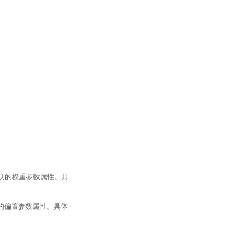
e
t
_
b
i
a
s
)
c
t
=
f
t
c
t
−
1
+
i
t
a
c
t
h
(
W
x
c
x
t
+
W
h
c
h
t
−
1
+
b
c
)
o
t
=
a
c
t
g
(
W
x
o
x
t
+
W
h
o
h
t
用默认的权重参数属性。具
默认的偏置参数属性。具体