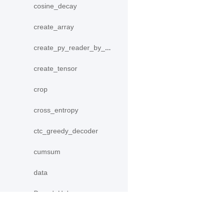
cosine_decay
create_array
create_py_reader_by_data
create_tensor
crop
cross_entropy
ctc_greedy_decoder
cumsum
data
DecodeHelper
Decoder