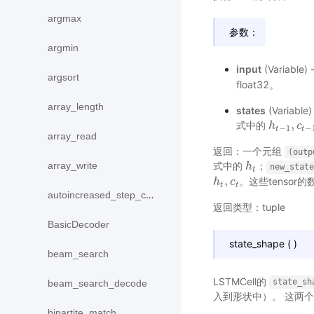
argmax
参数：
argmin
input
(Variabl
argsort
float32。
array_length
states
(Variab
,
式中的
h
h
t
−
1
,
c
c
t
−
−
1
−
t
t
array_read
返回：一个元组
(outp
array_write
式中的
；
h
h
t
new_state
t
,
。这些tensor
h
h
t
,
c
c
t
t
t
autoincreased_step_counter
返回类型：tuple
BasicDecoder
state_shape
(
)
beam_search
LSTMCell的
state_sh
beam_search_decode
入到形状中）。 这两
bipartite_match