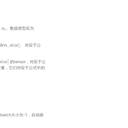
的
。数据类型应为
x
x
t
t
_
]
。 对应于公
d
n
e
_
s
n
i
z
e
s
]
i
z
e
]
的tensor，对应于公
e
s
]
i
z
e
r变量，它们对应于公式中的
batch大小为-1，自动插