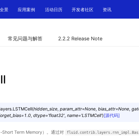
全景
应用案例
活动日历
开发者社区
资讯
常见问题与解答
2.2.2 Release Note
l
layers.
LSTMCell
(
hidden_size
,
param_attr
=
None
,
bias_attr
=
None
,
gat
forget_bias
=
1.0
,
dtype
=
'float32'
,
name
=
'LSTMCell'
)
[源代码]
hort Term Memory）。通过对
fluid.contrib.layers.rnn_impl.Bas