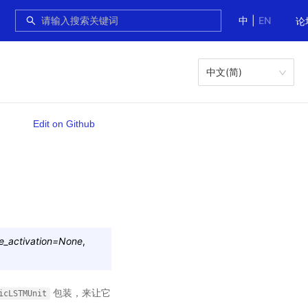
中
|
EN
论
中文(简)
Edit on Github
e_activation
=
None
,
包装，来让它
icLSTMUnit