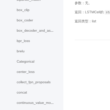
参数：无。
box_clip
返回：LSTMCell的
st
box_coder
返回类型：list
box_decoder_and_assign
bpr_loss
brelu
Categorical
center_loss
collect_fpn_proposals
concat
continuous_value_model