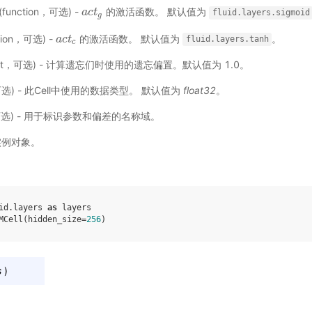
(function，可选) -
的激活函数。 默认值为
a
a
c
c
t
t
g
fluid.layers.sigmoid
g
tion，可选) -
的激活函数。 默认值为
。
a
a
c
c
t
t
c
fluid.layers.tanh
c
oat，可选) - 计算遗忘们时使用的遗忘偏置。默认值为 1.0。
，可选) - 此Cell中使用的数据类型。 默认值为
float32
。
g，可选) - 用于标识参数和偏差的名称域。
的实例对象。
id.layers
as
layers
MCell
(
hidden_size
=
256
)
s
)