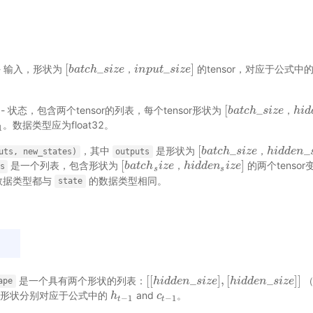
[
_
_
]
e) - 输入，形状为
的tensor，对应于公式中
[
b
b
a
a
t
t
c
c
h
h
_
s
s
i
z
i
e
z
，
e
i
n
i
p
n
u
p
t
_
u
s
i
t
z
e
s
]
i
z
e
，
[
_
le) - 状态，包含两个tensor的列表，每个tensor形状为
[
b
b
a
a
t
t
c
c
h
h
_
s
s
i
z
i
e
z
，
e
h
i
h
d
d
i
d
e
，
。数据类型应为float32。
1
1
[
_
_
，其中
是形状为
[
b
b
a
a
t
t
c
c
h
h
_
s
s
i
z
i
e
z
，
e
h
i
h
d
d
i
d
e
d
n
e
_
s
n
i
z
，
uts,
new_states)
outputs
[
]
是一个列表，包含形状为
的两个tenso
[
b
b
a
a
t
t
c
c
h
h
s
i
z
i
z
e
e
，
h
h
i
d
i
d
d
e
d
n
e
s
n
i
z
e
i
]
z
e
，
s
s
s
的数据类型都与
的数据类型相同。
state
[
[
_
]
,
[
_
]
]
是一个具有两个形状的列表：
（
[
[
h
h
i
i
d
d
d
d
e
e
n
n
_
s
i
z
s
e
i
z
]
,
e
[
h
i
d
h
d
e
i
d
n
d
_
s
e
i
z
n
e
]
s
]
i
z
e
ape
个形状分别对应于公式中的
and
。
h
h
t
−
1
c
c
t
−
1
−
1
−
1
t
t