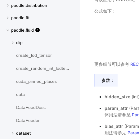
paddle.distribution
公式如下：
paddle.fft
paddle.fluid
clip
create_lod_tensor
更多细节可以参考
REC
create_random_int_lodtensor
参数：
cuda_pinned_places
data
hidden_size
(in
DataFeedDesc
param_attr
(Pa
体用法请参见
Par
DataFeeder
bias_attr
(Par
用法请参见
Param
dataset