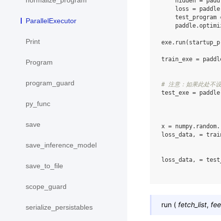
normalize_program
hidden
=
padd
loss
=
paddle
test_program
ParallelExecutor
paddle
.
optimi
Print
exe
.
run
(
startup_p
train_exe
=
paddl
Program
program_guard
# 注意：如果此处不设置
test_exe
=
paddle
py_func
save
x
=
numpy
.
random
.
loss_data
,
=
trai
save_inference_model
loss_data
,
=
test
save_to_file
scope_guard
run
(
fetch_list
,
fe
serialize_persistables