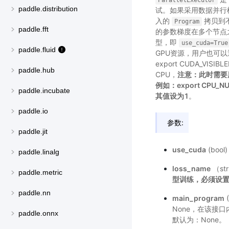
ParallelExecutor
paddle.distribution
试。如果采用数据并行
入的
拷贝到
Program
paddle.fft
的参数梯度在多个节点
型，即
use_cuda=True
paddle.fluid
GPU资源，用户也可以
export CUDA_VIS
paddle.hub
CPU，
注意：此时需要用
例如：export C
paddle.incubate
其值设为1
。
paddle.io
参数:
paddle.jit
use_cuda
(boo
paddle.linalg
loss_name
（s
paddle.metric
型训练，必须设置l
paddle.nn
main_program
None，在该接口内，m
paddle.onnx
默认为：None。