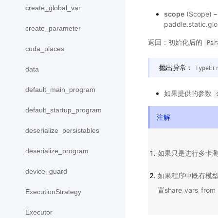
create_global_var
scope
(Scope
paddle.static.gl
create_parameter
返回：初始化后的
Par
cuda_places
抛出异常：
TypeEr
data
default_main_program
如果提供的参数
default_startup_program
注解
deserialize_persistables
deserialize_program
如果只是进行多卡测试，不
device_guard
如果程序中既有模型训
置share_var
ExecutionStrategy
Executor