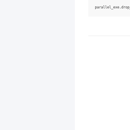
parallel_exe
.
drop