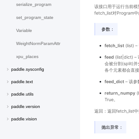
serialize_program
该接口用于运行当前模型
fetch_list对Prog
set_program_state
参数：
Variable
WeightNormParamAttr
fetch_list
(lis
xpu_places
feed
(list|d
会被分割(spli
paddle.sysconfig
各个元素都会直接
feed_dict
– 该
paddle.text
return_numpy
(
paddle.utils
True。
paddle.version
返回：返回fetch_lis
paddle.vision
抛出异常：