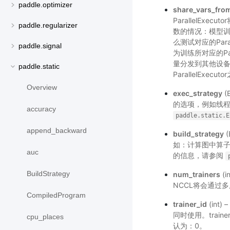
paddle.optimizer
share_vars_fro
ParallelExec
paddle.regularizer
数的情况：模型
么测试对应的Paralle
paddle.signal
为训练所对应的Para
量分发到其他设备上，因
paddle.static
ParallelExe
Overview
exec_strategy
(
的选项，例如线程池
accuracy
paddle.static.E
append_backward
build_strategy
(
如：计算图中算子融
auc
的信息，请参阅
BuildStrategy
num_trainers
(
NCCL将会通过
CompiledProgram
trainer_id
(int
同时使用。traine
cpu_places
认为：0。