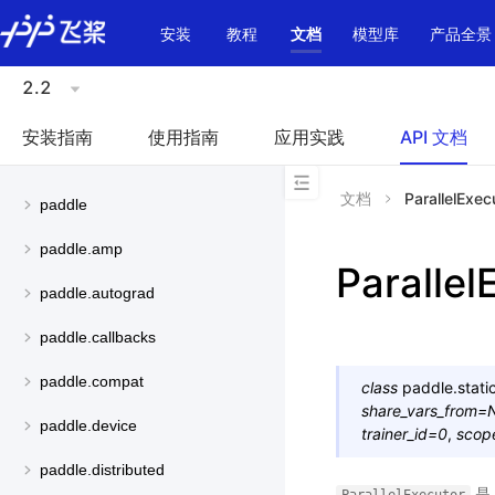
\u200E
安装
教程
文档
模型库
产品全景
2.2
安装指南
使用指南
应用实践
API 文档
文档
ParallelExec
paddle
paddle.amp
Parallel
paddle.autograd
paddle.callbacks
paddle.compat
class
paddle.static
share_vars_from
=
paddle.device
trainer_id
=
0
,
scop
paddle.distributed
是