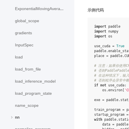
ExponentialMovingAverage
示例代码
global_scope
import
paddle
import
numpy
gradients
import
os
InputSpec
use_cuda
=
True
paddle
.
enable_sta
place
=
paddle
.
CU
load
# 注意：如果你使用C
load_from_file
# 否则PaddlePad
# 在这种情况下，输入的b
# 否则程序会异常中
load_inference_model
if
not
use_cuda
:
os
.
environ
[
'C
load_program_state
exe
=
paddle
.
stat
name_scope
train_program
=
p
startup_program
=
nn
with
paddle
.
stati
data
=
paddle