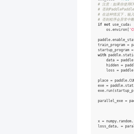
# 注意：如果你使用C
# 否则PaddlePad
# 在这种情况下，输入的b
# 否则程序会异常中
if
not
use_cuda
:
os
.
environ
[
'C
paddle
.
enable_sta
train_program
=
p
startup_program
=
with
paddle
.
stati
data
=
paddle
hidden
=
padd
loss
=
paddle
place
=
paddle
.
CU
exe
=
paddle
.
stat
exe
.
run
(
startup_p
parallel_exe
=
pa
x
=
numpy
.
random
.
loss_data
,
=
para