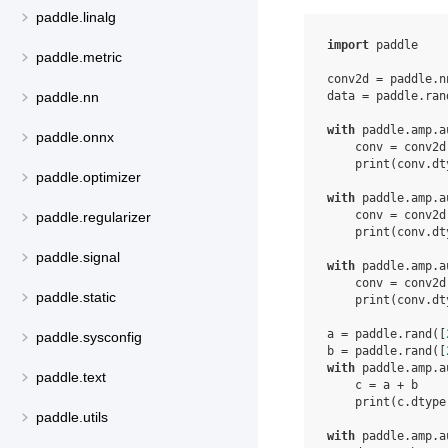
paddle.linalg
import
paddle
paddle.metric
conv2d
=
paddle
.
n
data
=
paddle
.
ran
paddle.nn
with
paddle
.
amp
.
a
paddle.onnx
conv
=
conv2d
print
(
conv
.
dt
paddle.optimizer
with
paddle
.
amp
.
a
conv
=
conv2d
paddle.regularizer
print
(
conv
.
dt
paddle.signal
with
paddle
.
amp
.
a
conv
=
conv2d
paddle.static
print
(
conv
.
dt
a
=
paddle
.
rand
([
paddle.sysconfig
b
=
paddle
.
rand
([
with
paddle
.
amp
.
a
paddle.text
c
=
a
+
b
print
(
c
.
dtype
paddle.utils
with
paddle
.
amp
.
a