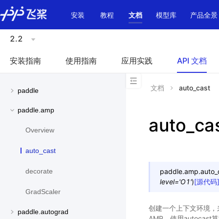
\u200E
安装
教程
文档
模型库
产品全景
2.2
安装指南
使用指南
应用实践
API 文档
文档
auto_cast
paddle
paddle.amp
auto_ca
Overview
auto_cast
paddle.amp.
auto_
decorate
level
=
'O1'
)
[源代码
GradScaler
创建一个上下文环境，
paddle.autograd
AMP，使用autocas