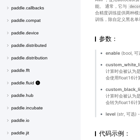
能。 通常，它与
deco
paddle.callbacks
合精度训练提供两种模
训练，除自定义黑名单和不
paddle.compat
paddle.device
参数：
paddle.distributed
enable
(bool,
paddle.distribution
custom_white_l
paddle.fft
计算时会被认为
会使用float16
paddle.fluid
custom_black_li
paddle.hub
计算时会被认为
会转为float16
paddle.incubate
level
(str, 可
paddle.io
代码示例：
paddle.jit