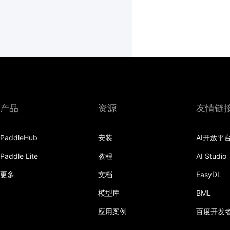
产品
资源
友情链
PaddleHub
安装
AI开放平
Paddle Lite
教程
AI Studio
更多
文档
EasyDL
模型库
BML
应用案例
百度开发