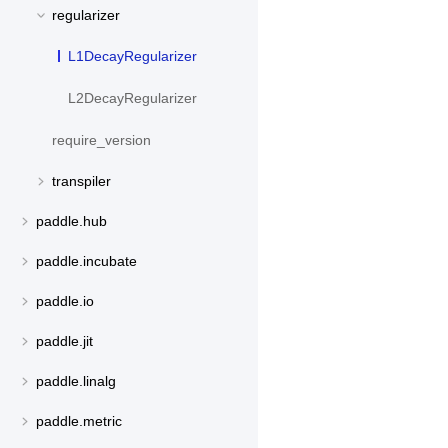
regularizer
L1DecayRegularizer
L2DecayRegularizer
require_version
transpiler
paddle.hub
paddle.incubate
paddle.io
paddle.jit
paddle.linalg
paddle.metric