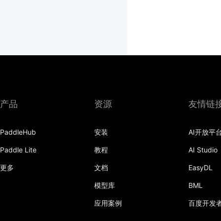
产品
资源
友情链
PaddleHub
安装
AI开放平
Paddle Lite
教程
AI Studio
更多
文档
EasyDL
模型库
BML
应用案例
百度开发