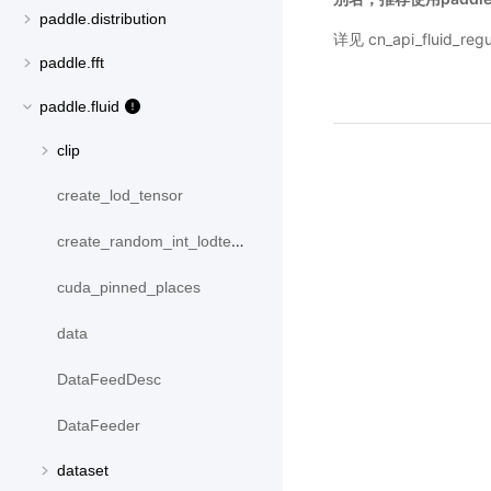
paddle.distribution
详见
cn_api_fluid_reg
paddle.fft
paddle.fluid
clip
create_lod_tensor
create_random_int_lodtensor
cuda_pinned_places
data
DataFeedDesc
DataFeeder
dataset