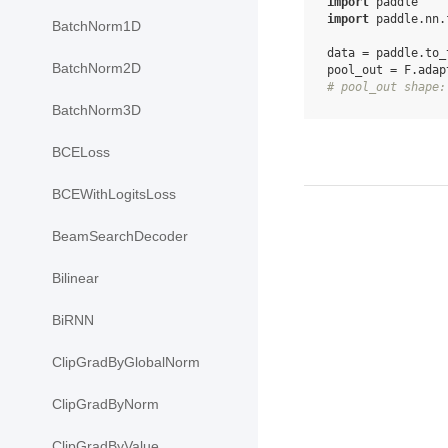
import
paddle
import
paddle.nn.
BatchNorm1D
data
=
paddle
.
to_
BatchNorm2D
pool_out
=
F
.
adap
# pool_out shape:
BatchNorm3D
BCELoss
BCEWithLogitsLoss
BeamSearchDecoder
Bilinear
BiRNN
ClipGradByGlobalNorm
ClipGradByNorm
ClipGradByValue