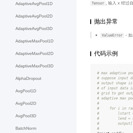
, 输入
x
经过自
Tensor
AdaptiveAvgPool1D
AdaptiveAvgPool2D
抛出异常
AdaptiveAvgPool3D
- 
ValueError
AdaptiveMaxPool1D
代码示例
AdaptiveMaxPool2D
AdaptiveMaxPool3D
# max adaptive po
# suppose input d
AlphaDropout
# output shape is
# of input data i
AvgPool1D
# grid to get out
# adaptive max po
AvgPool2D
#
#     for i in ra
#         lstart 
AvgPool3D
#         lend = 
#         output[
BatchNorm
#