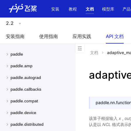
\u200E
安装
教程
文档
模型库
产品
2.2
安装指南
使用指南
应用实践
API 文档
文档
adaptive_m
paddle
paddle.amp
adaptiv
paddle.autograd
paddle.callbacks
paddle.compat
paddle.nn.function
paddle.device
该算子根据输入
x
,
out
认是以
NCL
格式表示
paddle.distributed