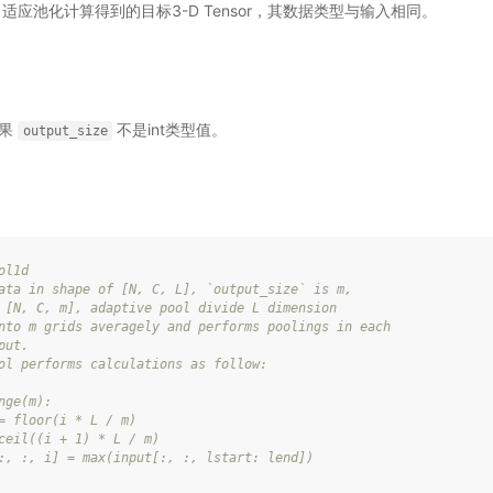
适应池化计算得到的目标3-D Tensor，其数据类型与输入相同。
如果
不是int类型值。
output_size
ol1d
ata in shape of [N, C, L], `output_size` is m,
 [N, C, m], adaptive pool divide L dimension
nto m grids averagely and performs poolings in each
put.
ol performs calculations as follow:
nge(m):
= floor(i * L / m)
ceil((i + 1) * L / m)
:, :, i] = max(input[:, :, lstart: lend])