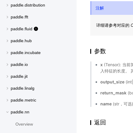
paddle.distribution
注解
paddle.fft
详细请参考对应的
C
paddle.fluid
paddle.hub
参数
paddle.incubate
x
(Tensor):
paddle.io
入特征的长度。 其数
paddle.jit
output_size
(in
paddle.linalg
return_mask
(
paddle.metric
name
(str，可
paddle.nn
返回
Overview