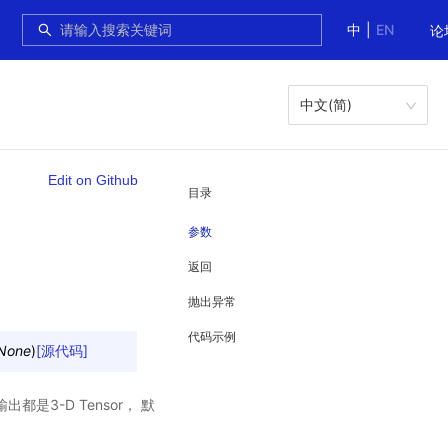
中
|
EN
论
中文(简)
Edit on Github
目录
参数
返回
抛出异常
代码示例
None
)
[源代码]
是3-D Tensor， 默