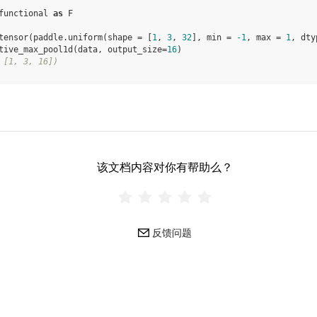
functional
as
F
tensor
(
paddle
.
uniform
(
shape
=
[
1
,
3
,
32
],
min
=
-
1
,
max
=
1
,
dty
tive_max_pool1d
(
data
,
output_size
=
16
)
 [1, 3, 16])
该文档内容对你有帮助么？
反馈问题