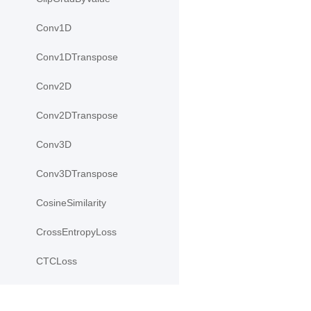
Conv1D
Conv1DTranspose
Conv2D
Conv2DTranspose
Conv3D
Conv3DTranspose
CosineSimilarity
CrossEntropyLoss
CTCLoss
Dropout