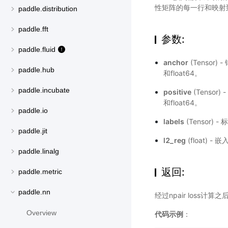
性矩阵的每一行和映射到
paddle.distribution
paddle.fft
参数:
paddle.fluid
anchor
(Tensor)
paddle.hub
和float64。
paddle.incubate
positive
(Tensor)
和float64。
paddle.io
labels
(Tensor) 
paddle.jit
l2_reg
(float) 
paddle.linalg
返回:
paddle.metric
paddle.nn
经过npair loss计算
Overview
代码示例
：