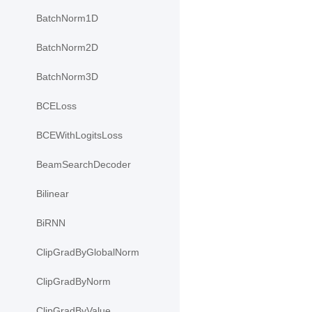
BatchNorm1D
BatchNorm2D
BatchNorm3D
BCELoss
BCEWithLogitsLoss
BeamSearchDecoder
Bilinear
BiRNN
ClipGradByGlobalNorm
ClipGradByNorm
ClipGradByValue