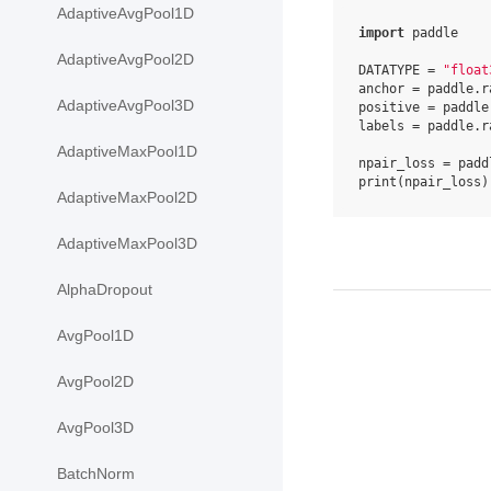
AdaptiveAvgPool1D
import
paddle
AdaptiveAvgPool2D
DATATYPE
=
"float
anchor
=
paddle
.
r
AdaptiveAvgPool3D
positive
=
paddle
labels
=
paddle
.
r
AdaptiveMaxPool1D
npair_loss
=
padd
print
(
npair_loss
)
AdaptiveMaxPool2D
AdaptiveMaxPool3D
AlphaDropout
AvgPool1D
AvgPool2D
AvgPool3D
BatchNorm