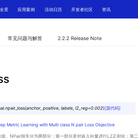
全景
应用案例
活动日历
开发者社区
资讯
常见问题与解答
2.2.2 Release Note
ss
al.
npair_loss
(
anchor
,
positive
,
labels
,
l2_reg
=
0.002
)
[源代码]
p Metric Learning with Multi class N pair Loss Objective
的数据。NPair损失分为两部分：第一部分是对嵌入向量进行L2正则化；