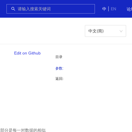
中
|
EN
论
中文(简)
Edit on Github
目录
参数:
返回:
第二部分是每一对数据的相似