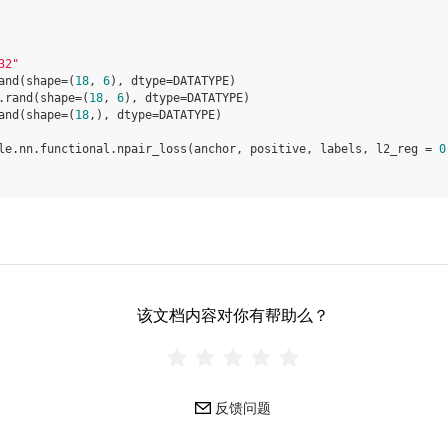
32"
and
(
shape
=
(
18
,
6
),
dtype
=
DATATYPE
)
.
rand
(
shape
=
(
18
,
6
),
dtype
=
DATATYPE
)
and
(
shape
=
(
18
,),
dtype
=
DATATYPE
)
le
.
nn
.
functional
.
npair_loss
(
anchor
,
positive
,
labels
,
l2_reg
=
0
该文档内容对你有帮助么？
反馈问题