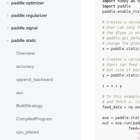
import
numpy
as
n
paddle.optimizer
import
paddle
paddle
.
enable_sta
paddle.regularizer
# Creates a varia
# User can only f
paddle.signal
# the dtype is no
# paddle.get_defa
paddle.static
# change the glob
x
=
paddle
.
static
Overview
# Creates a varia
# Users can feed 
accuracy
# but size of eac
y
=
paddle
.
static
append_backward
z
=
x
+
y
auc
# In this example
# and fetch z, li
BuildStrategy
feed_data
=
np
.
on
exe
=
paddle
.
stat
CompiledProgram
out
=
exe
.
run
(
pad
feed
=
cpu_places
'
'