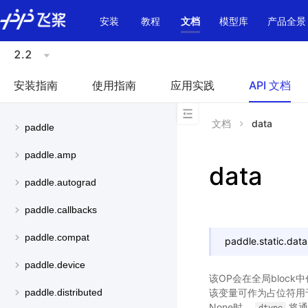
\u200E
安装
教程
文档
模型库
产品全景
2.2
安装指南
使用指南
应用实践
API 文档
文档
data
paddle
paddle.amp
data
paddle.autograd
paddle.callbacks
paddle.compat
paddle.static.
data
paddle.device
该OP会在全局block
该变量可作为占位符用于
paddle.distributed
None时，
将