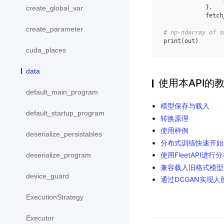
},
create_global_var
fetch
create_parameter
# np-ndarray of s
print
(
out
)
cuda_places
data
使用本API的
default_main_program
模型保存与载入
default_startup_program
转换原理
使用样例
deserialize_persistables
分布式训练快速开始
使用FleetAPI进行
deserialize_program
兼容载入旧格式模型
device_guard
通过DCGAN实现人
ExecutionStrategy
Executor