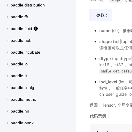
dtype
paddle.distribution
参数：
paddle.fft
paddle.fluid
name
(str)-
paddle.hub
shape
(list|t
该维度可以是任何大
paddle.incubate
dtype
(np.dtyp
paddle.io
int16，int32，
padle.get_defau
paddle.jit
lod_level
(int，
paddle.linalg
特性，一般任务中
cn_user_guide_lo
paddle.metric
返回：Tensor, 全
paddle.nn
代码示例
：
paddle.onnx