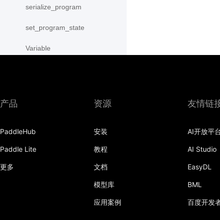
serialize_program
set_program_state
Variable
WeightNormParamAttr
xpu_places
产品
资源
友情链
paddle.sysconfig
paddle.text
PaddleHub
安装
AI开放平
Paddle Lite
教程
AI Studio
paddle.utils
更多
文档
EasyDL
paddle.version
模型库
BML
paddle.vision
应用案例
百度开发