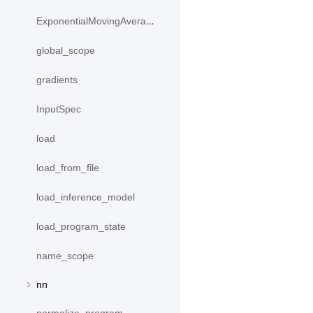
ExponentialMovingAverage
global_scope
gradients
InputSpec
load
load_from_file
load_inference_model
load_program_state
name_scope
nn