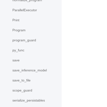
normalize_program
ParallelExecutor
Print
Program
program_guard
py_func
save
save_inference_model
save_to_file
scope_guard
serialize_persistables