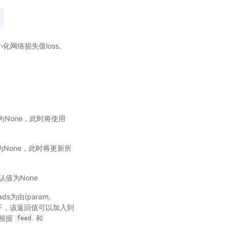
小化网络损失值loss。
为None，此时将使用
默认值为None，此时将更新所
默认值为None
ads为由(param,
模式下，该返回值可以加入到
并根据
和
feed