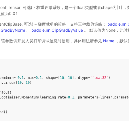
float|Tensor, 可选) - 权重衰减系数，是一个float类型或者shape为[1] 
认值为0.01
dientClipBase, 可选) – 梯度裁剪的策略，支持三种裁剪策略：
paddle.nn.
ipGradByNorm
、
paddle.nn.ClipGradByValue
。 默认值为None，此
可选)- 该参数供开发人员打印调试信息时使用，具体用法请参见
Name
，默认值
orm
(
min
=
-
0.1
,
max
=
0.1
,
shape
=
[
10
,
10
],
dtype
=
'float32'
)
n
.
Linear
(
10
,
10
)
n
(
out
)
.
optimizer
.
Momentum
(
learning_rate
=
0.1
,
parameters
=
linear
.
paramet
ad
()