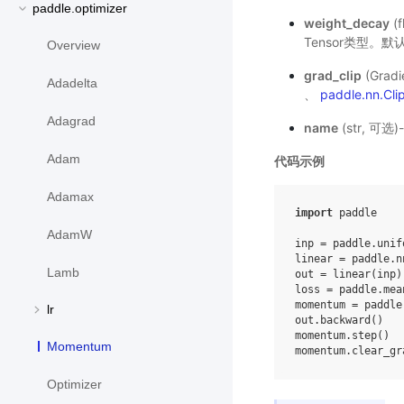
paddle.optimizer
weight_decay
(
Tensor类型。默
Overview
grad_clip
(Gra
Adadelta
、
paddle.nn.Cl
Adagrad
name
(str, 
Adam
代码示例
Adamax
import
paddle
AdamW
inp
=
paddle
.
unif
linear
=
paddle
.
n
Lamb
out
=
linear
(
inp
)
loss
=
paddle
.
mea
momentum
=
paddle
lr
out
.
backward
()
momentum
.
step
()
Momentum
momentum
.
clear_gr
Optimizer