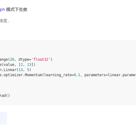
ph
模式下生效
梯度。
ange
(
26
,
dtype
=
'float32'
)
e
(
value
,
[
2
,
13
])
n
.
Linear
(
13
,
5
)
e
.
optimizer
.
Momentum
(
learning_rate
=
0.1
,
parameters
=
linear
.
parame
rad
()