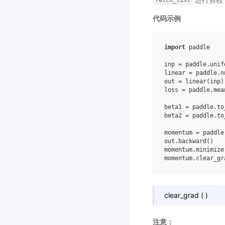
fetch_list
代码示例
import
paddle
inp
=
paddle
.
unif
linear
=
paddle
.
n
out
=
linear
(
inp
)
loss
=
paddle
.
mea
beta1
=
paddle
.
to
beta2
=
paddle
.
to
momentum
=
paddle
out
.
backward
()
momentum
.
minimize
momentum
.
clear_gr
clear_grad
(
)
注意：