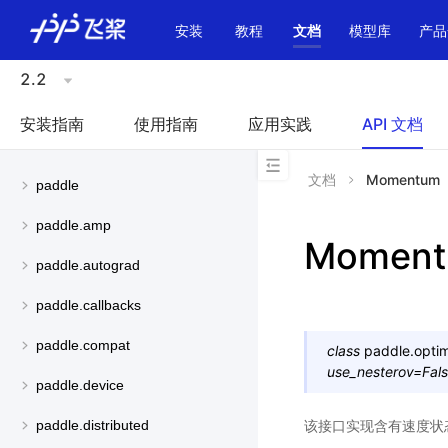
\u200E
安装
教程
文档
模型库
产品
2.2
安装指南
使用指南
应用实践
API 文档
文档
Momentum
paddle
paddle.amp
Momen
paddle.autograd
paddle.callbacks
paddle.compat
class
paddle.optim
use_nesterov
=
Fal
paddle.device
该接口实现含有速度状态的S
paddle.distributed