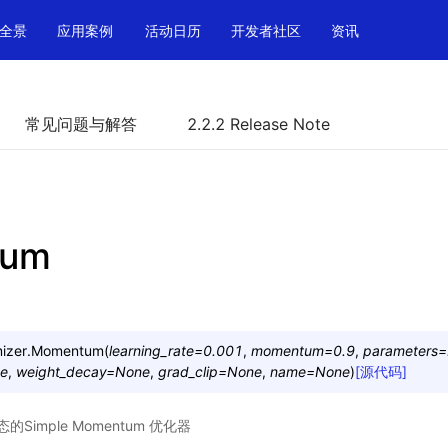
全景
应用案例
活动日历
开发者社区
资讯
常见问题与解答
2.2.2 Release Note
tum
izer.
Momentum
(
learning_rate
=
0.001
,
momentum
=
0.9
,
parameters
=
se
,
weight_decay
=
None
,
grad_clip
=
None
,
name
=
None
)
[源代码]
imple Momentum 优化器