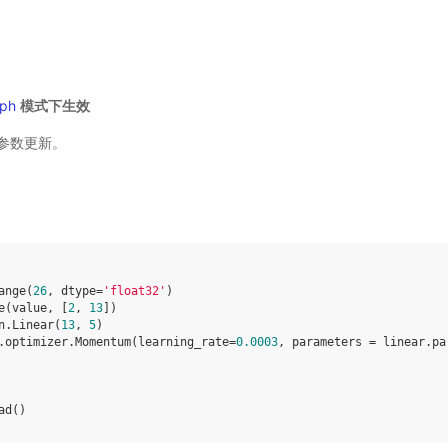
ph
模式下生效
参数更新。
ange
(
26
,
dtype
=
'float32'
)
e
(
value
,
[
2
,
13
])
n
.
Linear
(
13
,
5
)
.
optimizer
.
Momentum
(
learning_rate
=
0.0003
,
parameters
=
linear
.
pa
ad
()