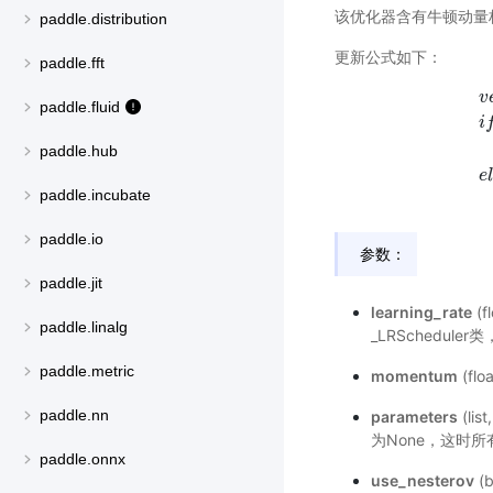
该优化器含有牛顿动量
paddle.distribution
更新公式如下：
paddle.fft
v
paddle.fluid
i
v
e
paddle.hub
e
l
paddle.incubate
paddle.io
参数：
paddle.jit
learning_rate
(
paddle.linalg
_LRScheduler
paddle.metric
momentum
(fl
paddle.nn
parameters
(l
为None，这时
paddle.onnx
use_nesterov
(