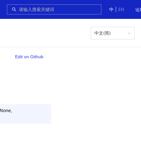
中
|
EN
论
中文(简)
Edit on Github
None
,