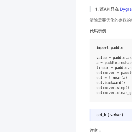
1. 该API只在
Dygra
清除需要优化的参数的
代码示例
import
paddle
value
=
paddle
.
ar
a
=
paddle
.
reshap
linear
=
paddle
.
n
optimizer
=
paddl
out
=
linear
(
a
)
out
.
backward
()
optimizer
.
step
()
optimizer
.
clear_g
set_lr
(
value
)
注意：