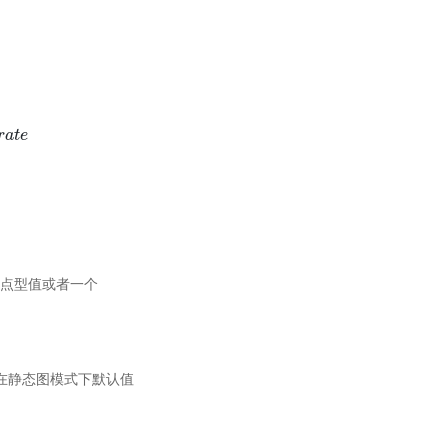
n
t
+
m
u
∗
v
e
l
o
c
i
t
y
)
∗
l
e
a
r
n
i
n
g
_
r
a
t
e
e
l
s
e
:
p
a
r
a
m
=
p
a
r
a
m
−
l
e
a
r
n
i
n
g
_
r
a
t
e
∗
v
r
a
t
e
一个浮点型值或者一个
数；在静态图模式下默认值