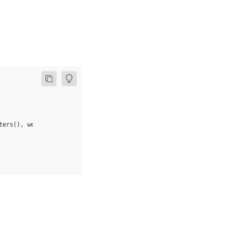
ters
(),
weight_decay
=
0.01
)