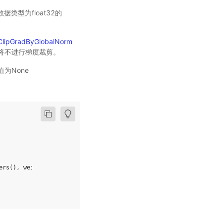
，数据类型为float32的
ClipGradByGlobalNorm
时将不进行梯度裁剪。
为None
ers
(),
weight_decay
=
0.01
)