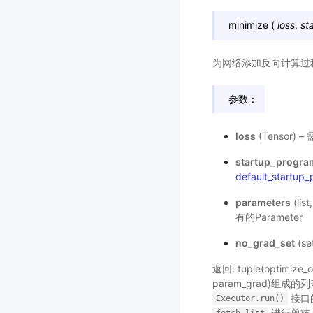
minimize
(
loss
,
st
为网络添加反向计算过程，
参数：
loss
(Tensor
startup_progra
default_startup
parameters
(li
有的Parameter
no_grad_set
(s
返回: tuple(optimiz
param_grad)组
接口
Executor.run()
进行剪枝