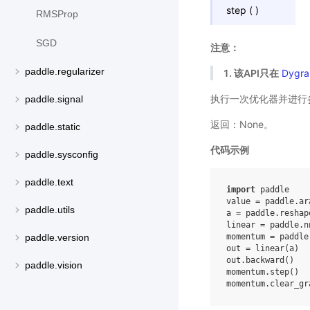
step
(
)
RMSProp
SGD
注意：
paddle.regularizer
1. 该API只在
Dygra
执行一次优化器并进行
paddle.signal
返回：None。
paddle.static
代码示例
paddle.sysconfig
paddle.text
import
paddle
value
=
paddle
.
ar
paddle.utils
a
=
paddle
.
reshap
linear
=
paddle
.
n
momentum
=
paddle
paddle.version
out
=
linear
(
a
)
out
.
backward
()
paddle.vision
momentum
.
step
()
momentum
.
clear_gr