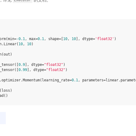
Executor
orm
(
min
=
-
0.1
,
max
=
0.1
,
shape
=
[
10
,
10
],
dtype
=
'float32'
)
n
.
Linear
(
10
,
10
)
n
(
out
)
_tensor
([
0.9
],
dtype
=
"float32"
)
_tensor
([
0.99
],
dtype
=
"float32"
)
.
optimizer
.
Momentum
(
learning_rate
=
0.1
,
parameters
=
linear
.
paramet
(
loss
)
ad
()