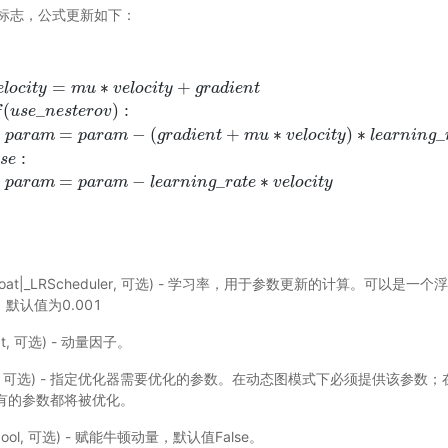
标志，公式更新如下：
=
∗
+
e
l
o
c
i
t
y
m
u
v
e
l
o
c
i
t
y
g
r
a
d
i
e
n
t
(
_
)
:
f
u
s
e
n
e
s
t
e
r
o
v
=
−
(
+
∗
)
∗
_
l
o
c
i
t
y
=
m
u
∗
v
e
l
o
c
i
t
y
+
g
r
a
d
i
e
n
t
i
f
(
u
s
e
_
n
e
s
t
e
r
o
v
)
:
p
a
r
a
m
=
p
a
r
a
m
−
(
g
r
a
d
i
e
p
a
r
a
m
p
a
r
a
m
g
r
a
d
i
e
n
t
m
u
v
e
l
o
c
i
t
y
l
e
a
r
n
i
n
g
:
s
e
=
−
_
∗
p
a
r
a
m
p
a
r
a
m
l
e
a
r
n
i
n
g
r
a
t
e
v
e
l
o
c
i
t
y
float|_LRScheduler, 可选) - 学习率，用于参数更新的计算。可以是
类，默认值为0.001
oat, 可选) - 动量因子。
ist, 可选) - 指定优化器需要优化的参数。在动态图模式下必须提供该参
所有的参数都将被优化。
bool, 可选) - 赋能牛顿动量，默认值False。