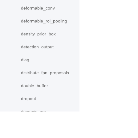
deformable_conv
deformable_roi_pooling
density_prior_box
detection_output
diag
distribute_fpn_proposals
double_buffer
dropout
dynamic_gru
dynamic_lstm
dynamic_lstmp