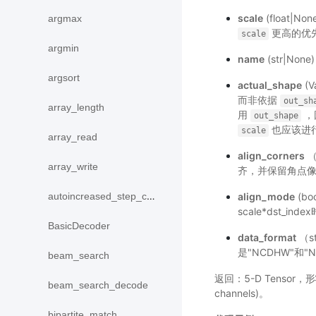
scale
(float|
argmax
更高的优先级
scale
argmin
name
(str|No
argsort
actual_shape
(
而非依据
out_sh
array_length
用
，
out_shape
也应该进行
scale
array_read
align_corners
（
array_write
齐，并保留角点像素
align_mode
(bo
autoincreased_step_counter
scale*dst_inde
BasicDecoder
data_format
（s
是"NCDHW"和
beam_search
返回：5-D Tensor，形状为 (
beam_search_decode
channels)。
bipartite_match