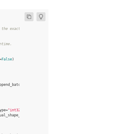
 the exact value in runtime.
ntime.
=
False
)
ppend_batch_size
=
False
)
ype
=
"int32"
,
append_batch_size
=
False
)
ual_shape_tensor
)