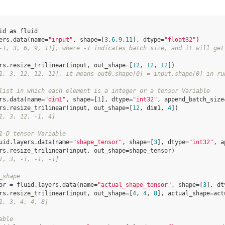
id
as
fluid
ers
.
data
(
name
=
"input"
,
shape
=
[
3
,
6
,
9
,
11
],
dtype
=
"float32"
)
-1, 3, 6, 9, 11], where -1 indicates batch size, and it will get
rs
.
resize_trilinear
(
input
,
out_shape
=
[
12
,
12
,
12
])
1, 3, 12, 12, 12], it means out0.shape[0] = input.shape[0] in ru
list in which each element is a integer or a tensor Variable
rs
.
data
(
name
=
"dim1"
,
shape
=
[
1
],
dtype
=
"int32"
,
append_batch_size
rs
.
resize_trilinear
(
input
,
out_shape
=
[
12
,
dim1
,
4
])
1, 3, 12, -1, 4]
1-D tensor Variable
uid
.
layers
.
data
(
name
=
"shape_tensor"
,
shape
=
[
3
],
dtype
=
"int32"
,
a
rs
.
resize_trilinear
(
input
,
out_shape
=
shape_tensor
)
1, 3, -1, -1, -1]
_shape
or
=
fluid
.
layers
.
data
(
name
=
"actual_shape_tensor"
,
shape
=
[
3
],
dt
rs
.
resize_trilinear
(
input
,
out_shape
=
[
4
,
4
,
8
],
actual_shape
=
act
1, 3, 4, 4, 8]
able