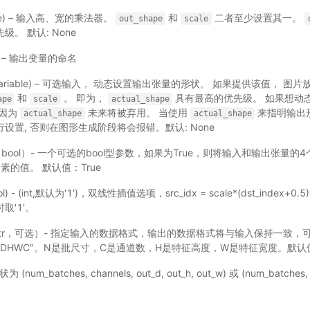
None) – 输入高、宽的乘法器。
和
二者至少设置其一。
out_shape
scale
。 默认: None
ne) – 输出变量的命名
Variable) – 可选输入， 动态设置输出张量的形状。 如果提供该值， 
和
。 即为，
具有最高的优先级。 如果想动
ape
scale
actual_shape
因为
未来将被弃用。 当使用
来指明输出
actual_shape
actual_shape
设置, 否则在图形生成阶段将会报错。默认: None
bool）- 一个可选的bool型参数，如果为True，则将输入和输出张量
的值。 默认值：True
ol) - (int,默认为'1')，双线性插值选项，src_idx = scale*(dst_index+0.5)
x时取'1'。
tr，可选）- 指定输入的数据格式，输出的数据格式将与输入保持一致，
"NDHWC"。N是批尺寸，C是通道数，H是特征高度，W是特征宽度。默认值
num_batches, channels, out_d, out_h, out_w) 或 (num_batches, ou