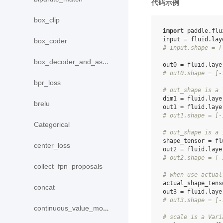
代码示例
box_clip
import
paddle.flu
input
=
fluid
.
lay
box_coder
# input.shape = [
box_decoder_and_assign
out0
=
fluid
.
laye
# out0.shape = [-
bpr_loss
# out_shape is a 
dim1
=
fluid
.
laye
brelu
out1
=
fluid
.
laye
# out1.shape = [-
Categorical
# out_shape is a 
shape_tensor
=
fl
center_loss
out2
=
fluid
.
laye
# out2.shape = [-
collect_fpn_proposals
# when use actual
actual_shape_tens
concat
out3
=
fluid
.
laye
# out3.shape = [-
continuous_value_model
# scale is a Vari