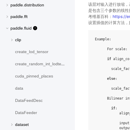
该层对输入进行放缩，
paddle.distribution
是包含三个参数的线性
考维基百科：
https://e
paddle.fft
设置插值的计算方法，
paddle.fluid
Example
:
clip
For
scale
:
create_lod_tensor
if
align_co
create_random_int_lodtensor
scale_fac
cuda_pinned_places
else
:
data
scale_fac
Bilinear
in
DataFeedDesc
if
:
DataFeeder
align
input
dataset
outpu