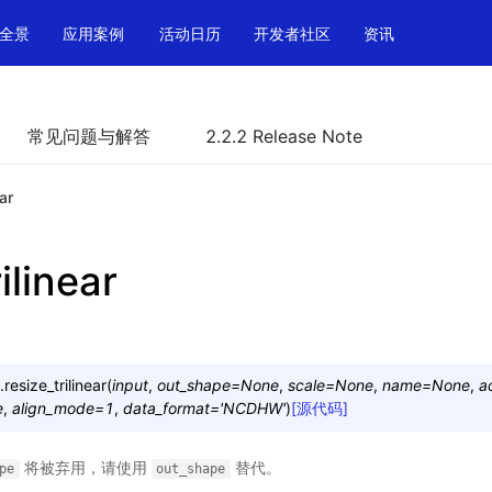
全景
应用案例
活动日历
开发者社区
资讯
常见问题与解答
2.2.2 Release Note
ear
ilinear
.
resize_trilinear
(
input
,
out_shape
=
None
,
scale
=
None
,
name
=
None
,
a
e
,
align_mode
=
1
,
data_format
=
'NCDHW'
)
[源代码]
将被弃用，请使用
替代。
pe
out_shape