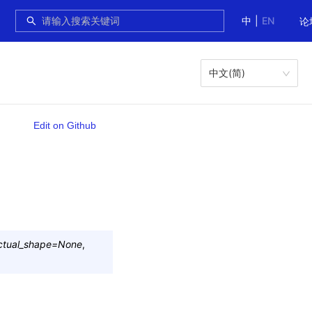
中
|
EN
论
中文(简)
Edit on Github
ctual_shape
=
None
,