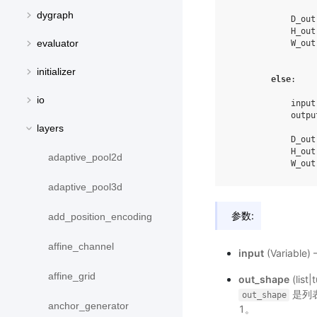
dygraph
D_out
H_out
evaluator
W_out
initializer
else
:
io
input
outpu
layers
D_out
H_out
adaptive_pool2d
W_out
adaptive_pool3d
参数:
add_position_encoding
affine_channel
input
(Variabl
affine_grid
out_shape
(lis
是列表
out_shape
anchor_generator
1。