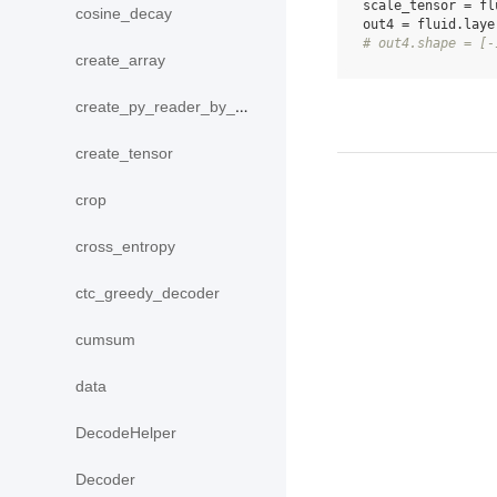
scale_tensor
=
fl
cosine_decay
out4
=
fluid
.
laye
# out4.shape = [-
create_array
create_py_reader_by_data
create_tensor
crop
cross_entropy
ctc_greedy_decoder
cumsum
data
DecodeHelper
Decoder