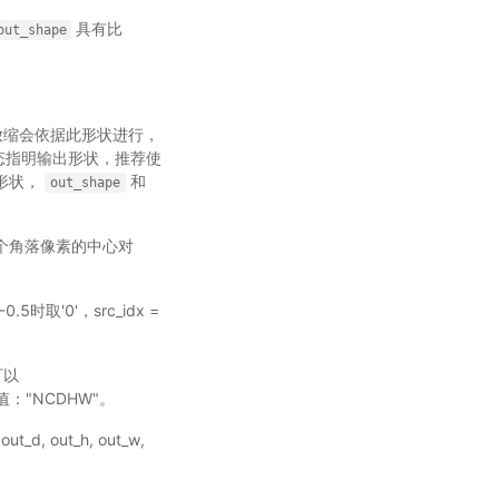
具有比
out_shape
图片放缩会依据此形状进行，
态指明输出形状，推荐使
形状，
和
out_shape
的4个角落像素的中心对
-0.5时取'0'，src_idx =
可以
："NCDHW"。
t_d, out_h, out_w,