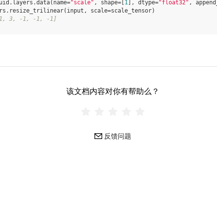
uid
.
layers
.
data
(
name
=
"scale"
,
shape
=
[
1
],
dtype
=
"float32"
,
append
rs
.
resize_trilinear
(
input
,
scale
=
scale_tensor
)
1, 3, -1, -1, -1]
该文档内容对你有帮助么？
反馈问题