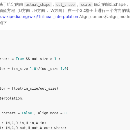
基于给定的由
,
,
确定的输出shape
actual_shape
out_shape
scale
插值方程（D方向，H方向， W方向）,在一个3D格子上进行三个方向的
n.wikipedia.org/wiki/Trilinear_interpolation
Align_corners和alig
如下：
rners
=
True
&&
out_size
>
1
:
tor
=
(
in_size
-
1.0
)
/
(
out_size
-
1.0
)
tor
=
float
(
in_size
/
out_size
)
terpolation
:
_corners
=
False
,
align_mode
=
0
:
(
N
,
C
,
D_in
,
H_in
,
W_in
)
t
:
(
N
,
C
,
D_out
,
H_out
,
W_out
)
where
: