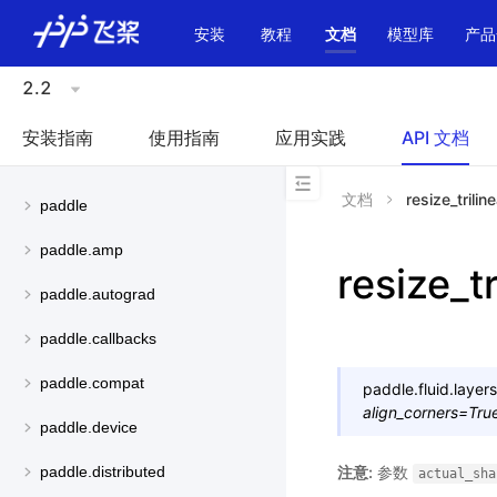
\u200E
安装
教程
文档
模型库
产品
2.2
安装指南
使用指南
应用实践
API 文档
文档
resize_trilin
paddle
paddle.amp
resize_tr
paddle.autograd
paddle.callbacks
paddle.compat
paddle.fluid.layers
align_corners
=
Tru
paddle.device
注意:
参数
paddle.distributed
actual_sha