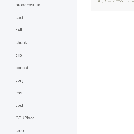
# [1.00780561 3.7
broadcast_to
cast
ceil
chunk
clip
concat
conj
cos
cosh
CPUPlace
crop