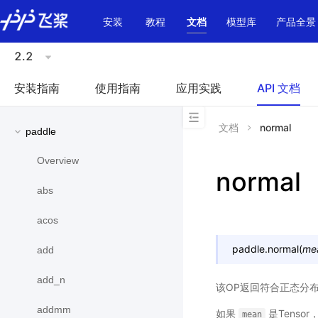
\u200E
安装
教程
文档
模型库
产品全景
2.2
安装指南
使用指南
应用实践
API 文档
文档
normal
paddle
Overview
normal
abs
acos
paddle.
normal
(
me
add
add_n
该OP返回符合正态分
addmm
如果
是Tensor
mean