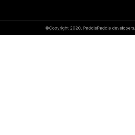
full
full_like
©Copyright 2020, PaddlePaddle developers
gather
gather_nd
get_cuda_rng_state
get_default_dtype
get_flags
grad
greater_equal
greater_than