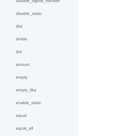
disable_signal_handler
disable_static
dist
divide
dot
einsum
empty
empty_like
enable_static
equal
equal_all