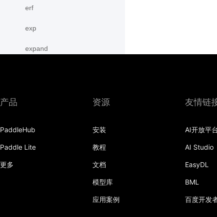
erf
exp
expand
expand_as
expm1
产品
资源
友情链
eye
PaddleHub
安装
AI开放平
flatten
Paddle Lite
教程
AI Studio
flip
更多
文档
EasyDL
floor
模型库
BML
floor_divide
应用案例
百度开发
flops