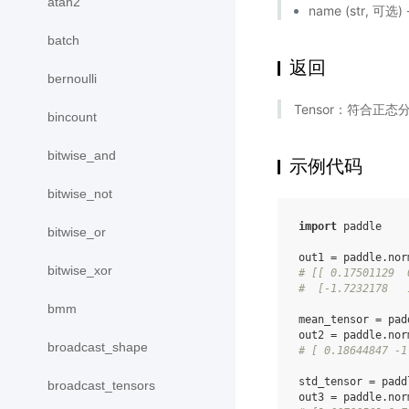
atan2
name (str,
batch
返回
bernoulli
Tensor：符合正
bincount
bitwise_and
示例代码
bitwise_not
import
paddle
bitwise_or
out1
=
paddle
.
nor
bitwise_xor
# [[ 0.17501129  
#  [-1.7232178   
bmm
mean_tensor
=
pad
out2
=
paddle
.
nor
broadcast_shape
# [ 0.18644847 -1
std_tensor
=
padd
broadcast_tensors
out3
=
paddle
.
nor