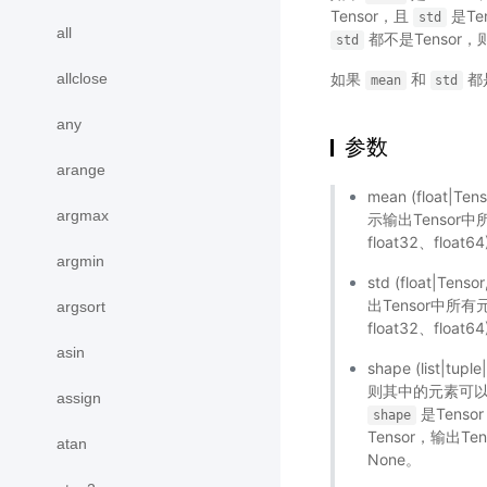
Tensor，且
是Te
std
all
都不是Tensor，
std
allclose
如果
和
都是
mean
std
any
参数
arange
mean (float
argmax
示输出Tenso
float32、fl
argmin
std (float|T
出Tensor中
argsort
float32、fl
asin
shape (list|t
则其中的元素可以是i
assign
是Tenso
shape
Tensor，输出T
atan
None。