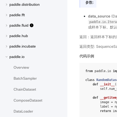
参数:
paddle.distribution
paddle.fft
data_source
(D
paddle.io.Itera
paddle.fluid
成样本下标。默认
paddle.hub
返回：返回样本下标的
返回类型: SequenceSa
paddle.incubate
代码示例
paddle.io
Overview
from
paddle.io
im
BatchSampler
class
RandomDatas
def
__init__
(
self
.
num_
ChainDataset
def
__getitem
ComposeDataset
image
=
n
label
=
n
return
im
DataLoader