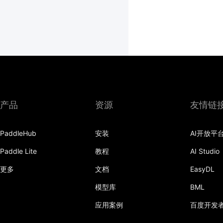
产品
资源
友情链
PaddleHub
安装
AI开放平
Paddle Lite
教程
AI Studio
更多
文档
EasyDL
模型库
BML
应用案例
百度开发