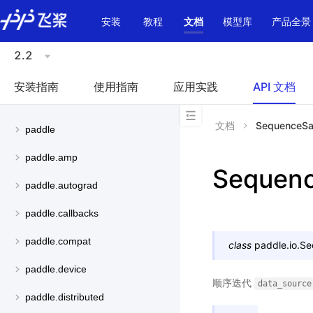
\u200E
安装
教程
文档
模型库
产品全景
2.2
安装指南
使用指南
应用实践
API 文档
文档
SequenceSa
paddle
paddle.amp
Sequen
paddle.autograd
paddle.callbacks
paddle.compat
class
paddle.io.
Se
paddle.device
顺序迭代
data_source
paddle.distributed