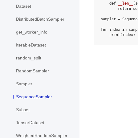
def
__len__
(
s
Dataset
return
se
DistributedBatchSampler
sampler
=
Sequenc
for
index
in
samp
get_worker_info
print
(
index
)
IterableDataset
random_split
RandomSampler
Sampler
SequenceSampler
Subset
TensorDataset
WeightedRandomSampler