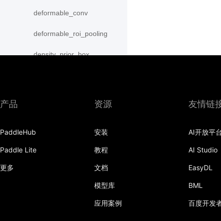
deformable_conv
deformable_roi_pooling
density_prior_box
detection_output
diag
产品
资源
友情链
distribute_fpn_proposals
PaddleHub
安装
AI开放平
double_buffer
Paddle Lite
教程
AI Studio
dropout
更多
文档
EasyDL
dynamic_gru
模型库
BML
dynamic_lstm
应用案例
百度开发
dynamic_lstmp