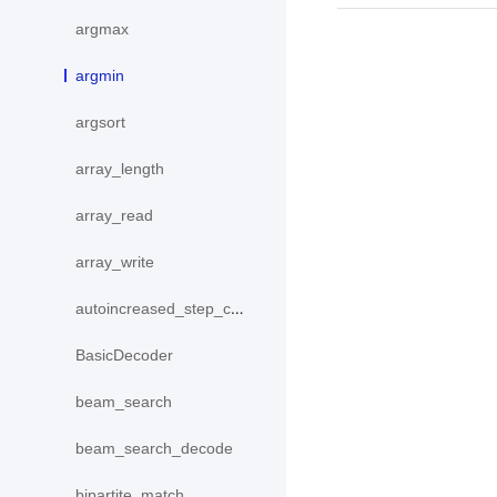
argmax
argmin
argsort
array_length
array_read
array_write
autoincreased_step_counter
BasicDecoder
beam_search
beam_search_decode
bipartite_match