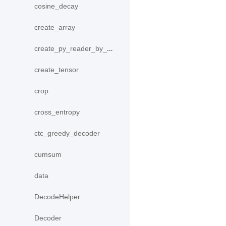
cosine_decay
create_array
create_py_reader_by_data
create_tensor
crop
cross_entropy
ctc_greedy_decoder
cumsum
data
DecodeHelper
Decoder