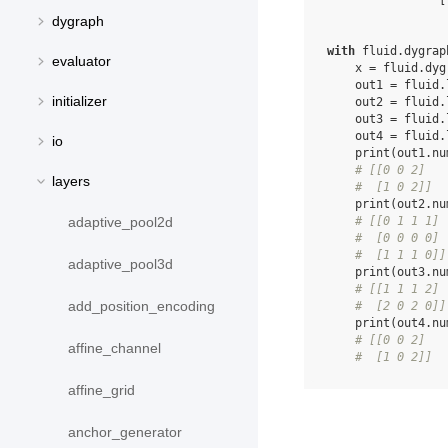
[
dygraph
with
fluid
.
dygrap
evaluator
x
=
fluid
.
dyg
out1
=
fluid
.
initializer
out2
=
fluid
.
out3
=
fluid
.
out4
=
fluid
.
io
print
(
out1
.
nu
# [[0 0 2]
layers
#  [1 0 2]]
print
(
out2
.
nu
# [[0 1 1 1]
adaptive_pool2d
#  [0 0 0 0]
#  [1 1 1 0]]
adaptive_pool3d
print
(
out3
.
nu
# [[1 1 1 2]
add_position_encoding
#  [2 0 2 0]]
print
(
out4
.
nu
# [[0 0 2]
affine_channel
#  [1 0 2]]
affine_grid
anchor_generator