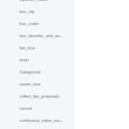
box_clip
box_coder
box_decoder_and_assign
bpr_loss
brelu
Categorical
center_loss
collect_fpn_proposals
concat
continuous_value_model