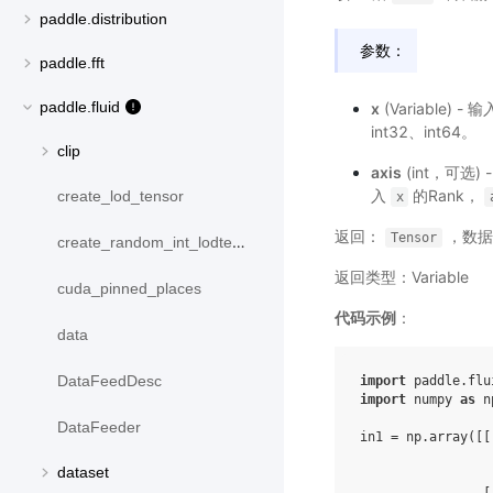
paddle.distribution
参数：
paddle.fft
paddle.fluid
x
(Variable) -
int32、int64。
clip
axis
(int，可选
入
的Rank，
create_lod_tensor
x
返回：
，数据类
Tensor
create_random_int_lodtensor
返回类型：Variable
cuda_pinned_places
代码示例
：
data
DataFeedDesc
import
paddle.flu
import
numpy
as
n
DataFeeder
in1
=
np
.
array
([[
dataset