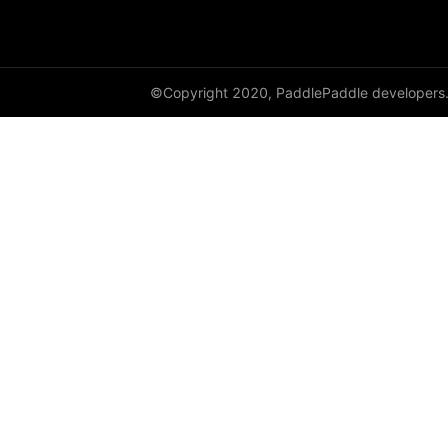
DynamicRNN
edit_distance
©Copyright 2020, PaddlePaddle developers
elementwise_add
elementwise_div
elementwise_floordiv
elementwise_max
elementwise_min
elementwise_mod
elementwise_pow
elementwise_sub