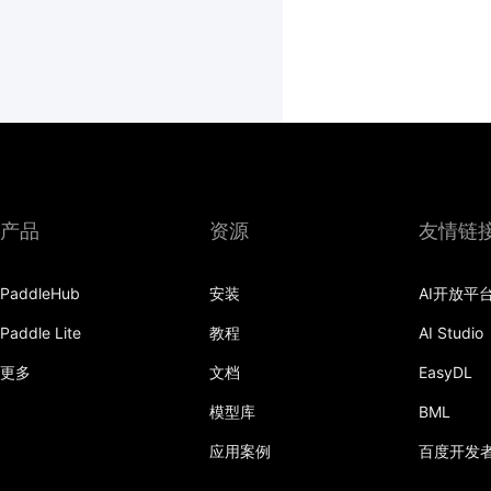
产品
资源
友情链
PaddleHub
安装
AI开放平
Paddle Lite
教程
AI Studio
更多
文档
EasyDL
模型库
BML
应用案例
百度开发