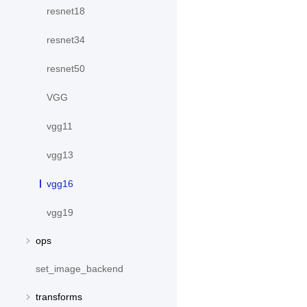
resnet18
resnet34
resnet50
VGG
vgg11
vgg13
vgg16
vgg19
ops
set_image_backend
transforms