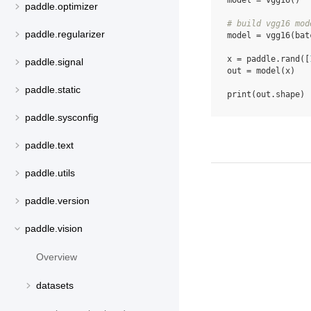
model
=
vgg16
()
paddle.optimizer
# build vgg16 mod
paddle.regularizer
model
=
vgg16
(
bat
x
=
paddle
.
rand
([
paddle.signal
out
=
model
(
x
)
paddle.static
print
(
out
.
shape
)
paddle.sysconfig
paddle.text
paddle.utils
paddle.version
paddle.vision
Overview
datasets