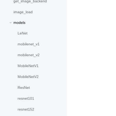
get_image_backend
image_load
models
LeNet
mobilenet_v1
mobilenet_v2
MobileNetV1
MobileNetV2
ResNet
resnet101
resnet152