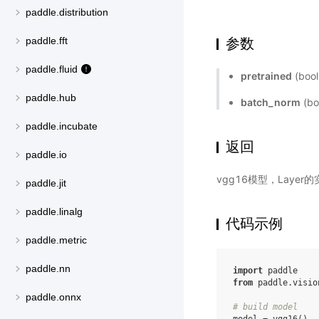
paddle.distribution
参数
paddle.fft
paddle.fluid
pretrained
(bo
paddle.hub
batch_norm
(b
paddle.incubate
返回
paddle.io
vgg16模型，Layer
paddle.jit
paddle.linalg
代码示例
paddle.metric
paddle.nn
import
paddle
from
paddle.visio
paddle.onnx
# build model