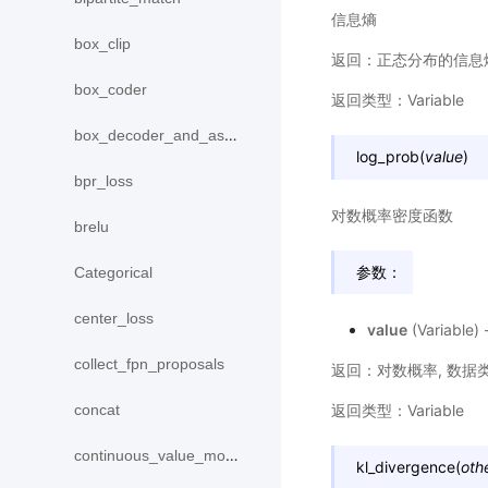
信息熵
box_clip
返回：正态分布的信息熵,
box_coder
返回类型：Variable
box_decoder_and_assign
log_prob
(
value
)
bpr_loss
对数概率密度函数
brelu
参数：
Categorical
center_loss
value
(Variabl
collect_fpn_proposals
返回：对数概率, 数据类
返回类型：Variable
concat
continuous_value_model
kl_divergence
(
oth