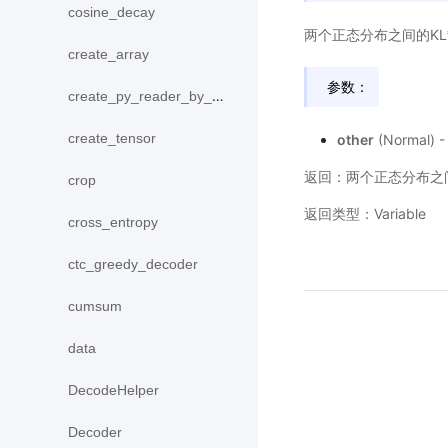
cosine_decay
两个正态分布之间的K
create_array
参数：
create_py_reader_by_data
create_tensor
other
(Normal)
返回：两个正态分布之间的
crop
返回类型：Variable
cross_entropy
ctc_greedy_decoder
cumsum
data
DecodeHelper
Decoder