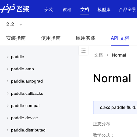
\u200E
安装
教程
文档
模型库
产品全景
2.2
安装指南
使用指南
应用实践
API 文档
文档
Normal
paddle
paddle.amp
Normal
paddle.autograd
paddle.callbacks
paddle.compat
class
paddle.fluid.
paddle.device
正态分布
paddle.distributed
数学公式：