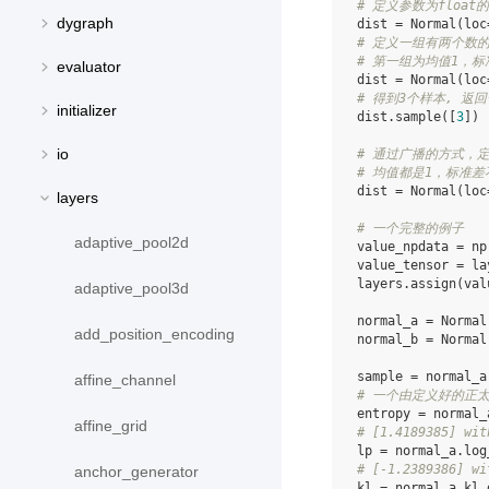
# 定义参数为float
dygraph
dist
=
Normal
(
loc
# 定义一组有两个数
# 第一组为均值1，标
evaluator
dist
=
Normal
(
loc
# 得到3个样本, 返回
initializer
dist
.
sample
([
3
])
io
# 通过广播的方式，
# 均值都是1，标准差
dist
=
Normal
(
loc
layers
# 一个完整的例子
adaptive_pool2d
value_npdata
=
np
value_tensor
=
la
layers
.
assign
(
val
adaptive_pool3d
normal_a
=
Normal
add_position_encoding
normal_b
=
Normal
sample
=
normal_a
affine_channel
# 一个由定义好的正太
entropy
=
normal_
affine_grid
# [1.4189385] wit
lp
=
normal_a
.
log
# [-1.2389386] wi
anchor_generator
kl
=
normal_a
.
kl_