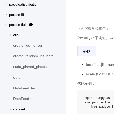
paddle.distribution
paddle.fft
paddle.fluid
上面的数学公式中：
clip
=
: 平均值。
l
l
o
o
c
c
=
μ
μ
s
s
create_lod_tensor
参数：
create_random_int_lodtensor
loc
(float|lis
cuda_pinned_places
scale
(float|li
data
代码示例
：
DataFeedDesc
import
numpy
as
n
DataFeeder
from
paddle.fluid
from
paddle.f
dataset