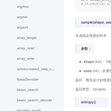
# [0.34939718] wi
argmax
argmin
sample
(
shape
,
se
argsort
生成指定维度的样本
array_length
array_read
参数：
array_write
shape
(list)
autoincreased_step_counter
seed
(int) - 
BasicDecoder
返回：预先设计好维度的张
返回类型：Variable
beam_search
beam_search_decode
entropy
(
)
bipartite_match