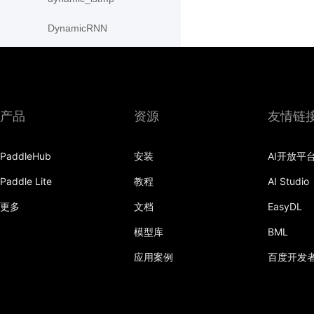
DynamicRNN
edit_distance
elementwise_add
产品
资源
友情链
elementwise_div
elementwise_floordiv
PaddleHub
安装
AI开放平
elementwise_max
Paddle Lite
教程
AI Studio
elementwise_min
更多
文档
EasyDL
模型库
BML
elementwise_mod
应用案例
百度开发
elementwise_pow
elementwise_sub