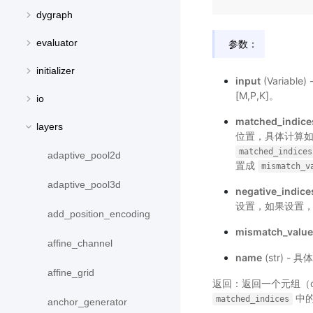
dygraph
evaluator
参数：
initializer
input
(Variab
[M,P,K]。
io
matched_indice
layers
位置，具体计算如
matched_indices
adaptive_pool2d
置成
mismatch_v
adaptive_pool3d
negative_indice
设置，如果设置
add_position_encoding
mismatch_value
affine_channel
name
(str) -
affine_grid
返回：返回一个元组（out
中的
matched_indices
anchor_generator