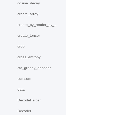
cosine_decay
create_array
create_py_reader_by_data
create_tensor
crop
cross_entropy
ctc_greedy_decoder
cumsum
data
DecodeHelper
Decoder