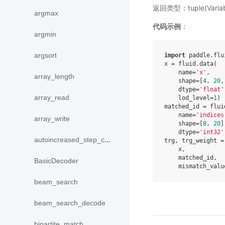
返回类型：tuple(Variab
argmax
代码示例
：
argmin
argsort
import
paddle.flu
x
=
fluid
.
data
(
name
=
'x'
,
array_length
shape
=
[
4
,
20
,
dtype
=
'float'
array_read
lod_level
=
1
)
matched_id
=
flui
name
=
'indices
array_write
shape
=
[
8
,
20
]
dtype
=
'int32'
autoincreased_step_counter
trg
,
trg_weight
=
x
,
matched_id
,
BasicDecoder
mismatch_valu
beam_search
beam_search_decode
bipartite_match