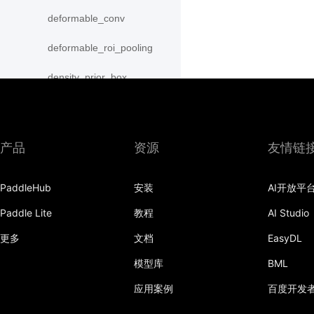
deformable_conv
deformable_roi_pooling
density_prior_box
detection_output
diag
产品
资源
友情链
distribute_fpn_proposals
PaddleHub
安装
AI开放平
double_buffer
Paddle Lite
教程
AI Studio
dropout
更多
文档
EasyDL
dynamic_gru
模型库
BML
dynamic_lstm
应用案例
百度开发
dynamic_lstmp