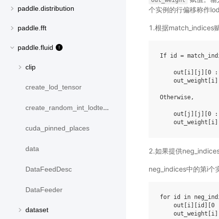
out_weight
paddle.distribution
个实例的行偏移称作lo
1.根据match_indices
paddle.fft
paddle.fluid
If id = match_ind
clip
    out[i][j][0 :
    out_weight[i]
create_lod_tensor
Otherwise,

create_random_int_lodtensor
    out[j][j][0 :
cuda_pinned_places
data
2.如果提供neg_ind
neg_indices中的第
DataFeedDesc
DataFeeder
for id in neg_indi
    out[i][id][0 
dataset