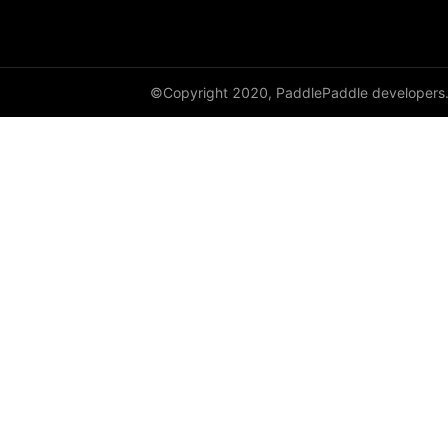
DynamicRNN
edit_distance
©Copyright 2020, PaddlePaddle developers
elementwise_add
elementwise_div
elementwise_floordiv
elementwise_max
elementwise_min
elementwise_mod
elementwise_pow
elementwise_sub