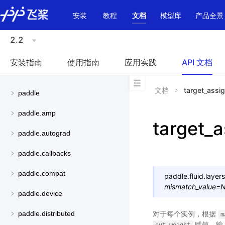
\u200E
安装
教程
文档
模型库
产品全景
2.2
安装指南
使用指南
应用实践
API 文档
文档
target_assi
paddle
paddle.amp
target_a
paddle.autograd
paddle.callbacks
paddle.compat
paddle.fluid.layers
mismatch_value
=
N
paddle.device
对于每个实例，根据
paddle.distributed
m
赋值。输