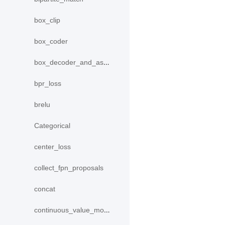
box_clip
box_coder
box_decoder_and_assign
bpr_loss
brelu
Categorical
center_loss
collect_fpn_proposals
concat
continuous_value_model