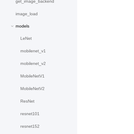
get_image_backend
image_load
models
LeNet
mobilenet_v1
mobilenet_v2
MobileNetV1
MobileNetV2
ResNet
resnet101
resnet152