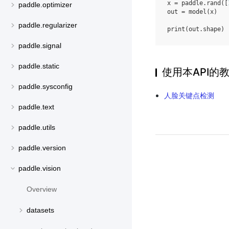
x
=
paddle
.
rand
([
paddle.optimizer
out
=
model
(
x
)
paddle.regularizer
print
(
out
.
shape
)
paddle.signal
paddle.static
使用本API的
paddle.sysconfig
人脸关键点检测
paddle.text
paddle.utils
paddle.version
paddle.vision
Overview
datasets