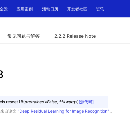
全景
应用案例
活动日历
开发者社区
资讯
常见问题与解答
2.2.2 Release Note
8
els.
resnet18
(
pretrained
=
False
,
**
kwargs
)
[源代码]
型，来自论文
"Deep Residual Learning for Image Recognition"
。