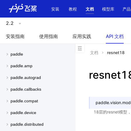
\u200E
安装
教程
文档
模型库
产品
2.2
安装指南
使用指南
应用实践
API 文档
文档
resnet18
paddle
paddle.amp
resnet1
paddle.autograd
paddle.callbacks
paddle.compat
paddle.vision.mod
18层的resnet模
paddle.device
paddle.distributed