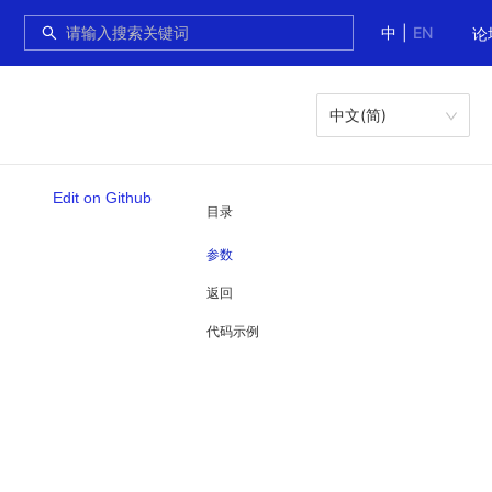
中
|
EN
论
中文(简)
Edit on Github
目录
参数
返回
代码示例