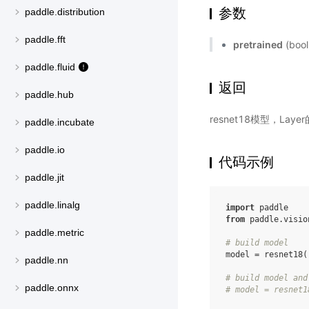
参数
paddle.distribution
paddle.fft
pretrained
(bo
paddle.fluid
返回
paddle.hub
resnet18模型，Lay
paddle.incubate
paddle.io
代码示例
paddle.jit
paddle.linalg
import
paddle
from
paddle.visio
paddle.metric
# build model
model
=
resnet18
(
paddle.nn
# build model and
paddle.onnx
# model = resnet1