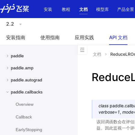
\u200E
安装
教程
文档
模型库
产品全景
2.2
安装指南
使用指南
应用实践
API 文档
文档
ReduceLROn
paddle
paddle.amp
Reduce
paddle.autograd
paddle.callbacks
Overview
class
paddle.callb
verbose
=
1
,
mode
Callback
该回调函数会在评估
益。因此监视一个评
EarlyStopping