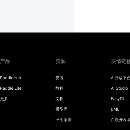
产品
资源
友情链
PaddleHub
安装
AI开放平
Paddle Lite
教程
AI Studio
更多
文档
EasyDL
模型库
BML
应用案例
百度开发