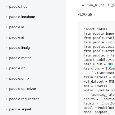
min_lr
(int，可
paddle.hub
代码示例
：
paddle.incubate
paddle.io
import
paddle
from
paddle
impor
paddle.jit
from
paddle.stati
from
paddle.visio
from
paddle.visio
paddle.linalg
from
paddle.metri
from
paddle.nn.la
paddle.metric
import
paddle.vis
sample_num
=
200
paddle.nn
transform
=
T
.
Com
[
T
.
Transpose
(
train_dataset
=
M
paddle.onnx
val_dataset
=
MNI
net
=
LeNet
()
paddle.optimizer
optim
=
paddle
.
op
learning_rate
paddle.regularizer
inputs
=
[
InputSp
labels
=
[
InputSp
model
=
Model
(
net
paddle.signal
model
.
prepare
(