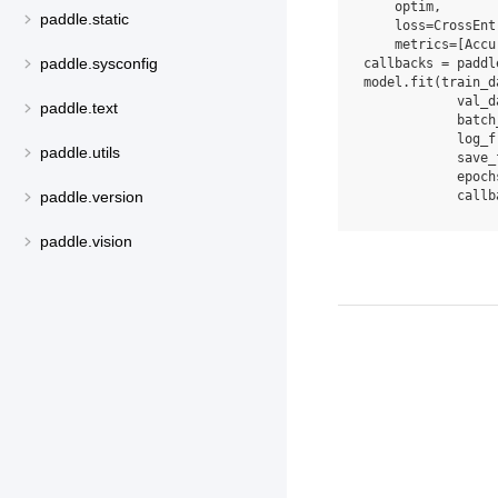
optim
,
paddle.static
loss
=
CrossEnt
metrics
=
[
Accu
paddle.sysconfig
callbacks
=
paddl
model
.
fit
(
train_d
val_d
paddle.text
batch
log_f
paddle.utils
save_
epoch
callb
paddle.version
paddle.vision