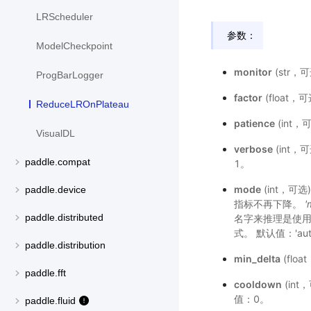
LRScheduler
参数：
ModelCheckpoint
monitor
(str，
ProgBarLogger
factor
(float
ReduceLROnPlateau
patience
(int
VisualDL
verbose
(int
paddle.compat
1。
mode
(int，可选
paddle.device
指标不再下降。
'
paddle.distributed
名字来推理是使用m
式。 默认值：'aut
paddle.distribution
min_delta
(fl
paddle.fft
cooldown
(in
值：0。
paddle.fluid