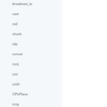
broadcast_to
cast
ceil
chunk
clip
concat
conj
cos
cosh
CPUPlace
crop