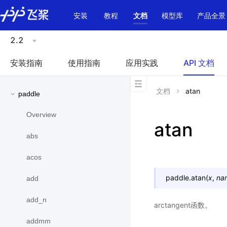
\u200E
安装
教程
文档
模型库
产品全景
2.2
安装指南
使用指南
应用实践
API 文档
文档
atan
paddle
Overview
atan
abs
acos
paddle.
atan
(
x
,
na
add
add_n
arctangent函数。
addmm