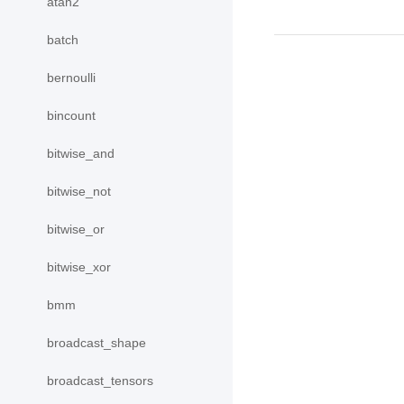
atan2
batch
bernoulli
bincount
bitwise_and
bitwise_not
bitwise_or
bitwise_xor
bmm
broadcast_shape
broadcast_tensors