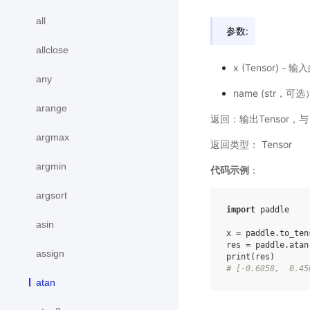
all
参数:
allclose
x (Tensor) - 
any
name (str
arange
返回：输出Tensor，
argmax
返回类型： Tensor
argmin
代码示例
：
argsort
import
paddle
asin
x
=
paddle
.
to_ten
res
=
paddle
.
atan
assign
print
(
res
)
# [-0.6858,  0.45
atan