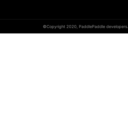
full
full_like
©Copyright 2020, PaddlePaddle developers
gather
gather_nd
get_cuda_rng_state
get_default_dtype
get_flags
grad
greater_equal
greater_than