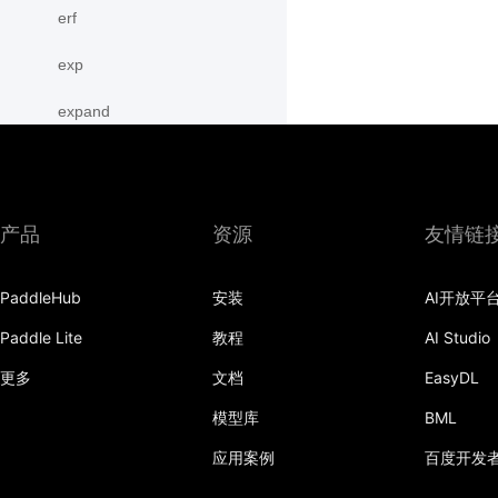
erf
exp
expand
expand_as
expm1
产品
资源
友情链
eye
PaddleHub
安装
AI开放平
flatten
Paddle Lite
教程
AI Studio
flip
更多
文档
EasyDL
floor
模型库
BML
floor_divide
应用案例
百度开发
flops