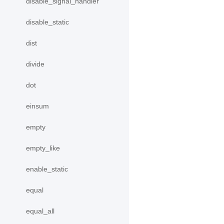
disable_signal_handler
disable_static
dist
divide
dot
einsum
empty
empty_like
enable_static
equal
equal_all