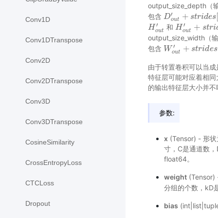
output_size_de
′
+
包含
D
D
o
u
t
′
+
s
t
r
s
i
d
t
r
e
i
s
d
[
0
e
s
]
Conv1D
o
u
t
′
′
+
和
H
H
o
u
t
′
H
H
o
u
t
′
+
s
t
r
s
i
d
t
r
e
i
s
o
u
t
o
u
t
output_size_wid
Conv1DTranspose
′
+
包含
W
W
o
u
t
′
+
s
t
r
s
i
d
t
r
e
i
s
d
[
2
e
s
]
o
u
t
Conv2D
由于转置卷积可以当成
特征层可能对应着相同
Conv2DTranspose
的输出特征层大小并不
Conv3D
参数:
Conv3DTranspose
x
(Tensor) - 形
CosineSimilarity
寸，C是通道数，
float64。
CrossEntropyLoss
weight
(Tensor
CTCLoss
分组的个数，kD
Dropout
bias
(int|list|