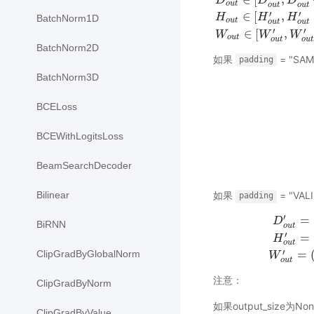
D
D
D
o
u
t
o
u
t
o
u
t
′
′
∈
[
,
H
H
H
BatchNorm1D
o
u
t
o
u
t
o
u
t
′
′
∈
[
,
W
W
W
o
u
t
o
u
t
o
u
t
BatchNorm2D
如果
= "SAM
padding
BatchNorm3D
BCELoss
BCEWithLogitsLoss
BeamSearchDecoder
如果
= "VALI
Bilinear
padding
′
=
D
BiRNN
o
u
t
′
=
D
o
u
t
′
=
(
D
i
H
o
u
t
′
=
ClipGradByGlobalNorm
W
o
u
t
注意：
ClipGradByNorm
如果output_size为N
ClipGradByValue