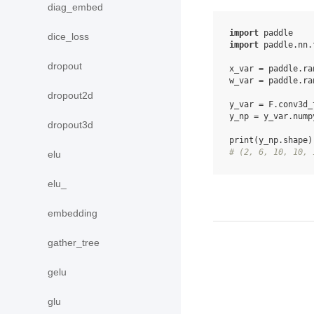
diag_embed
import
paddle
dice_loss
import
paddle.nn.
dropout
x_var
=
paddle
.
ra
w_var
=
paddle
.
ra
dropout2d
y_var
=
F
.
conv3d_
y_np
=
y_var
.
nump
dropout3d
print
(
y_np
.
shape
)
# (2, 6, 10, 10, 
elu
elu_
embedding
gather_tree
gelu
glu