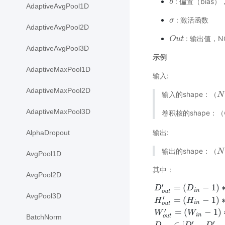
: 偏置（bias）
b
b
AdaptiveAvgPool1D
: 激活函数
σ
σ
AdaptiveAvgPool2D
: 输出值，N
O
O
u
u
t
t
AdaptiveAvgPool3D
示例
AdaptiveMaxPool1D
输入:
AdaptiveMaxPool2D
输入的shape：
（
N
N
,
（
AdaptiveMaxPool3D
卷积核的shape：
（
（
输出:
AlphaDropout
输出的shape：
（
N
N
,
（
AvgPool1D
其中：
AvgPool2D
′
=
(
−
1
)
D
D
i
n
o
u
t
AvgPool3D
′
=
(
−
1
)
H
H
i
n
o
u
t
′
=
(
−
1
)
W
W
i
n
o
u
t
BatchNorm
D
o
u
t
′
=
(
D
i
n
−
1
)
∗
s
t
r
i
d
e
′
′
∈
[
,