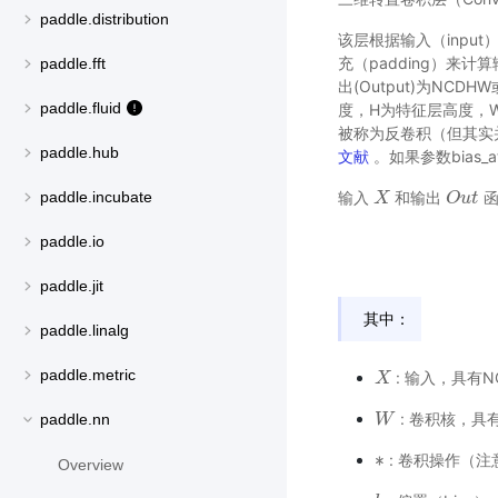
paddle.distribution
该层根据输入（input）
充（padding）来计算
paddle.fft
出(Output)为NC
paddle.fluid
度，H为特征层高度，
被称为反卷积（但其实
paddle.hub
文献
。如果参数bias_
输入
和输出
函
paddle.incubate
X
X
O
O
u
u
t
t
paddle.io
paddle.jit
其中：
paddle.linalg
paddle.metric
: 输入，具有NC
X
X
: 卷积核，具有N
paddle.nn
W
W
∗
: 卷积操作（
∗
Overview