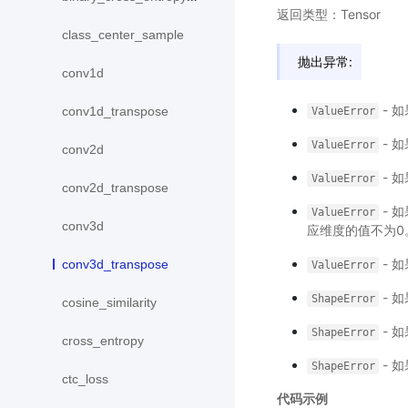
返回类型：Tensor
class_center_sample
抛出异常:
conv1d
- 如
conv1d_transpose
ValueError
- 
ValueError
conv2d
- 
ValueError
conv2d_transpose
- 
ValueError
conv3d
应维度的值不为0
- 
conv3d_transpose
ValueError
- 如
ShapeError
cosine_similarity
- 
ShapeError
cross_entropy
- 
ShapeError
ctc_loss
代码示例