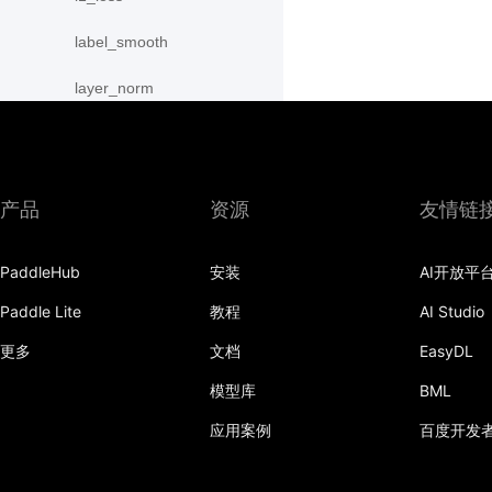
label_smooth
layer_norm
leaky_relu
linear
产品
资源
友情链
local_response_norm
PaddleHub
安装
AI开放平
log_loss
Paddle Lite
教程
AI Studio
log_sigmoid
更多
文档
EasyDL
log_softmax
模型库
BML
margin_cross_entropy
应用案例
百度开发
margin_ranking_loss