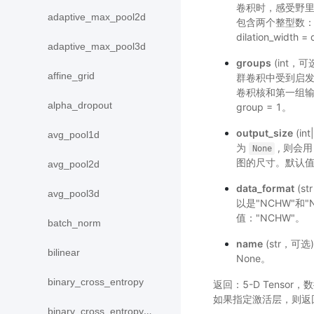
卷积时，感受野
adaptive_max_pool2d
包含两个整型数：（dila
dilation_width
adaptive_max_pool3d
groups
(int，可
affine_grid
群卷积中受到启发
卷积核和第一组
alpha_dropout
group = 1。
output_size
(i
avg_pool1d
为
, 则会用 fi
None
图的尺寸。默认值
avg_pool2d
data_format
(s
avg_pool3d
以是"NCHW"
值："NCHW"。
batch_norm
name
(str，可
bilinear
None。
binary_cross_entropy
返回：5-D Tensor
如果指定激活层，则返
binary_cross_entropy_with_logits