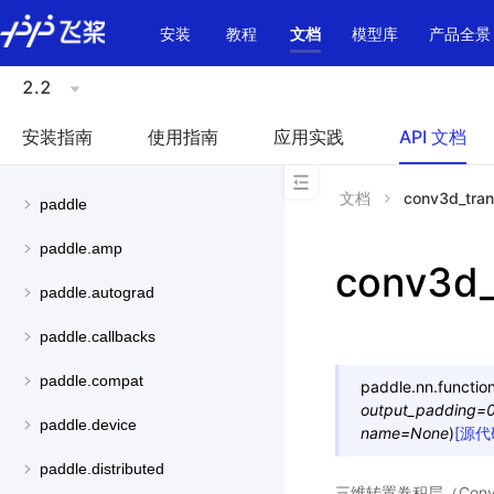
\u200E
安装
教程
文档
模型库
产品全景
2.2
安装指南
使用指南
应用实践
API 文档
文档
conv3d_tra
paddle
paddle.amp
conv3d_
paddle.autograd
paddle.callbacks
paddle.compat
paddle.nn.function
output_padding
=
paddle.device
name
=
None
)
[源代
paddle.distributed
三维转置卷积层（Convlutio