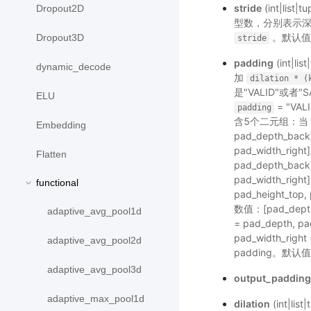
stride
(int|lis
Dropout2D
型数，分别表示
。默认值
Dropout3D
stride
padding
(int|l
dynamic_decode
加
dilation
*
(
是"VALID"或
ELU
= "V
padding
含5个二元组：当
Embedding
pad_depth_back],
pad_width_righ
Flatten
pad_depth_back],
pad_width_righ
functional
pad_height_top,
数值：[pad_depth,
adaptive_avg_pool1d
= pad_depth, pad
pad_width_righ
adaptive_avg_pool2d
padding。默认
adaptive_avg_pool3d
output_padding
adaptive_max_pool1d
dilation
(int|