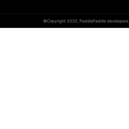
max_pool1d
max_pool2d
©Copyright 2020, PaddlePaddle developers
max_pool3d
max_unpool2d
maxout
mse_loss
nll_loss
normalize
npair_loss
one_hot
pad