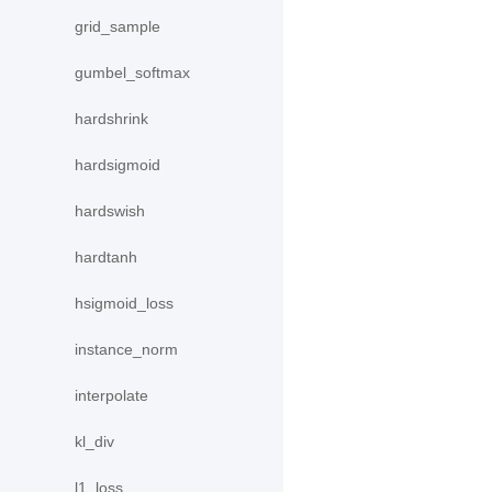
grid_sample
gumbel_softmax
hardshrink
hardsigmoid
hardswish
hardtanh
hsigmoid_loss
instance_norm
interpolate
kl_div
l1_loss