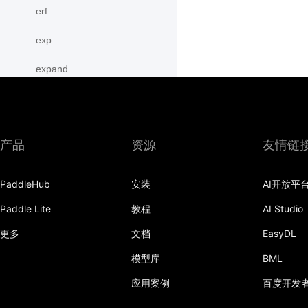
erf
exp
expand
expand_as
expm1
产品
资源
友情链
eye
PaddleHub
安装
AI开放平
flatten
Paddle Lite
教程
AI Studio
flip
更多
文档
EasyDL
floor
模型库
BML
floor_divide
应用案例
百度开发
flops