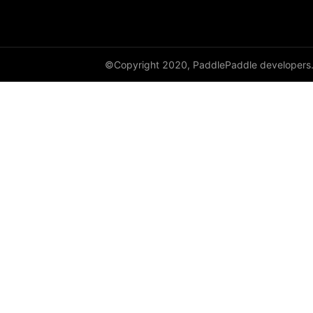
full
full_like
©Copyright 2020, PaddlePaddle developers
gather
gather_nd
get_cuda_rng_state
get_default_dtype
get_flags
grad
greater_equal
greater_than