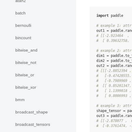
atan2
batch
import
paddle
bernoulli
# example 1: attr
out1
=
paddle
.
ran
# [[-2.923464  , 
bincount
#  [ 0.39632758, 
bitwise_and
# example 2: attr
dim1
=
paddle
.
to_
dim2
=
paddle
.
to_
bitwise_not
out2
=
paddle
.
ran
# [[[-2.8852394 ,
bitwise_or
#   [-0.47420555,
#   [-0.7989969 ,
#  [[ 0.85201347,
bitwise_xor
#   [ 1.1399018 ,
#   [ 0.8086993 ,
bmm
# example 3: attr
shape_tensor
=
pa
broadcast_shape
out3
=
paddle
.
ran
# [[-2.878077 ,  
broadcast_tensors
#  [-0.3761474, -