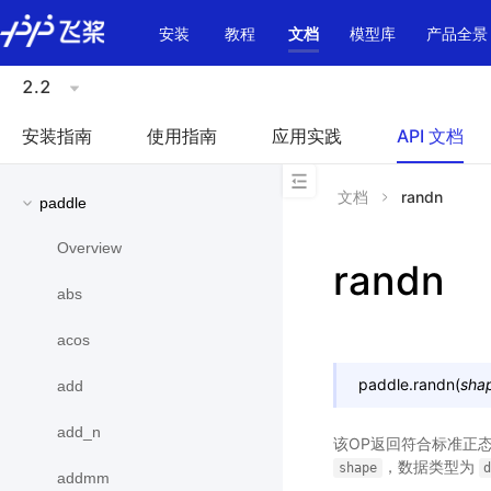
\u200E
安装
教程
文档
模型库
产品全景
2.2
安装指南
使用指南
应用实践
API 文档
文档
randn
paddle
Overview
randn
abs
acos
paddle.
randn
(
sha
add
add_n
该OP返回符合标准正态
，数据类型为
shape
addmm