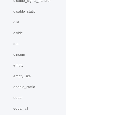
disable_signal_handler
disable_static
dist
divide
dot
einsum
empty
empty_like
enable_static
equal
equal_all