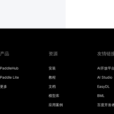
产品
资源
友情链
PaddleHub
安装
AI开放平
Paddle Lite
教程
AI Studio
更多
文档
EasyDL
模型库
BML
应用案例
百度开发