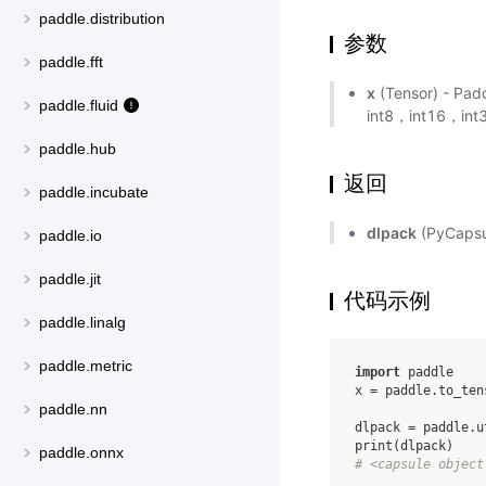
paddle.distribution
参数
paddle.fft
x
(Tensor) - 
paddle.fluid
int8，int16，in
paddle.hub
返回
paddle.incubate
dlpack
(PyCaps
paddle.io
paddle.jit
代码示例
paddle.linalg
paddle.metric
import
paddle
x
=
paddle
.
to_ten
paddle.nn
dlpack
=
paddle
.
u
print
(
dlpack
)
paddle.onnx
# <capsule object