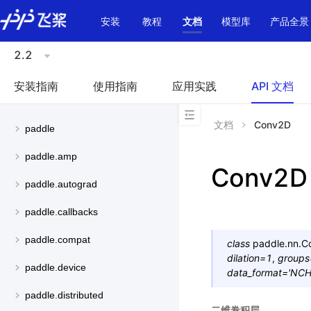
\u200E
安装
教程
文档
模型库
产品全景
2.2
安装指南
使用指南
应用实践
API 文档
文档
Conv2D
paddle
paddle.amp
Conv2D
paddle.autograd
paddle.callbacks
paddle.compat
class
paddle.nn.
C
dilation
=
1
,
groups
paddle.device
data_format
=
'NC
paddle.distributed
二维卷积层