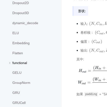
Dropout2D
形状:
Dropout3D
(
,
,
dynamic_decode
输入:
(
N
N
,
C
i
C
n
,
H
i
n
,
i
n
(
,
卷积核：
(
C
C
o
u
t
,
C
ELU
o
u
t
(
)
偏置：
(
C
C
o
u
t
)
o
u
t
Embedding
(
,
,
输出:
(
N
N
,
C
o
C
u
t
,
H
o
o
u
t
Flatten
其中:
functional
(
+
H
i
n
=
H
o
u
t
GELU
H
o
u
t
=
(
H
i
n
+
2
∗
p
a
d
(
+
W
i
n
=
W
GroupNorm
o
u
t
GRU
如果
= "S
padding
GRUCell