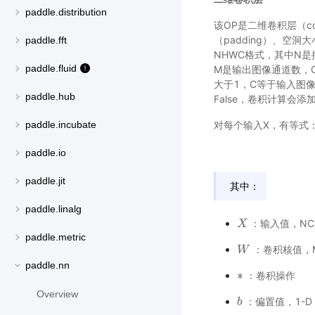
paddle.distribution
该OP是二维卷积层（con
（padding）、空洞
paddle.fft
NHWC格式，其中N
paddle.fluid
M是输出图像通道数，C
大于1，C等于输入图像
paddle.hub
False，卷积计算会添
对每个输入X，有等式
paddle.incubate
paddle.io
paddle.jit
其中：
paddle.linalg
：输入值，NCH
X
X
paddle.metric
：卷积核值，MC
W
W
paddle.nn
∗
：卷积操作
∗
Overview
：偏置值，1-D 
b
b