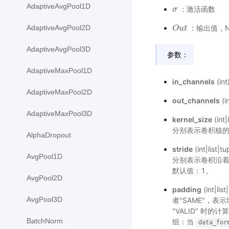
AdaptiveAvgPool1D
：激活函数
σ
σ
AdaptiveAvgPool2D
：输出值，NC
O
O
u
u
t
t
AdaptiveAvgPool3D
参数：
AdaptiveMaxPool1D
in_channels
(i
AdaptiveMaxPool2D
out_channels
(
AdaptiveMaxPool3D
kernel_size
(in
分别表示卷积核
AlphaDropout
stride
(int|l
AvgPool1D
分别表示卷积沿
默认值：1。
AvgPool2D
padding
(int|
AvgPool3D
者"SAME"，
"VALID" 时
BatchNorm
组：当
data_for