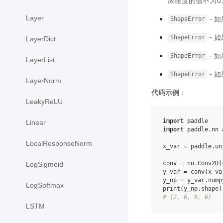
应维度的值不为0
Layer
- 如
ShapeError
- 
ShapeError
LayerDict
- 
ShapeError
LayerList
- 
ShapeError
LayerNorm
代码示例
：
LeakyReLU
import
paddle
Linear
import
paddle.nn
LocalResponseNorm
x_var
=
paddle
.
un
conv
=
nn
.
Conv2D
(
LogSigmoid
y_var
=
conv
(
x_va
y_np
=
y_var
.
nump
LogSoftmax
print
(
y_np
.
shape
)
# (2, 6, 6, 6)
LSTM