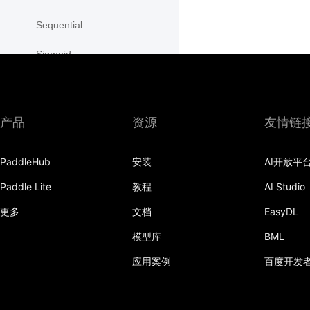
Sequential
Sigmoid
Silu
SimpleRNN
产品
资源
友情链
SimpleRNNCell
PaddleHub
安装
AI开放平
SmoothL1Loss
Paddle Lite
教程
AI Studio
Softmax
更多
文档
EasyDL
Softplus
模型库
BML
Softshrink
应用案例
百度开发
Softsign