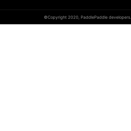
SpectralNorm
Swish
©Copyright 2020, PaddlePaddle developers
SyncBatchNorm
Tanh
Tanhshrink
ThresholdedReLU
Transformer
TransformerDecoder
TransformerDecoderLayer
TransformerEncoder
TransformerEncoderLayer