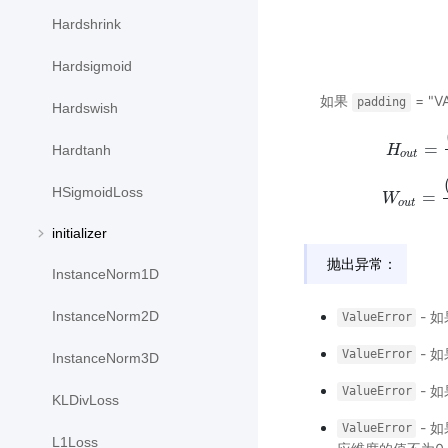
Hardshrink
Hardsigmoid
如果
= "VA
padding
Hardswish
=
H
Hardtanh
o
u
t
H
o
u
t
=
(
H
i
n
HSigmoidLoss
=
W
o
u
t
initializer
抛出异常：
InstanceNorm1D
- 
InstanceNorm2D
ValueError
- 
ValueError
InstanceNorm3D
- 
ValueError
KLDivLoss
- 
ValueError
L1Loss