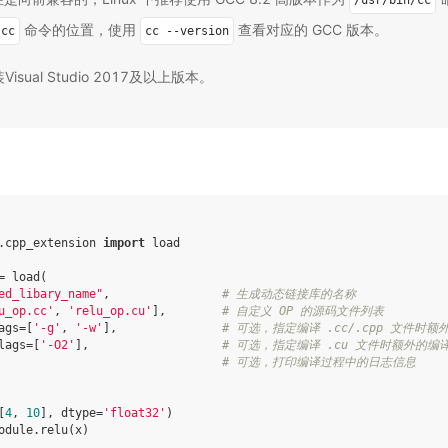
/usr/bin/cc
命令的位置，使用
查看对应的 GCC 版本。
cc
cc
--version
isual Studio 2017及以上版本。
.cpp_extension 
import
 load

 load(

ed_libary_name"
,                
# 生成动态链接库的名称
u_op.cc'
, 
'relu_op.cu'
],        
# 自定义 OP 的源码文件列表
ags=[
'-g'
, 
'-w'
],               
# 可选，指定编译 .cc/.cpp 文件时
lags=[
'-O2'
],                   
# 可选，指定编译 .cu 文件时额外的编
# 可选，打印编译过程中的日志信息
[
4
, 
10
], dtype=
'float32'
)
