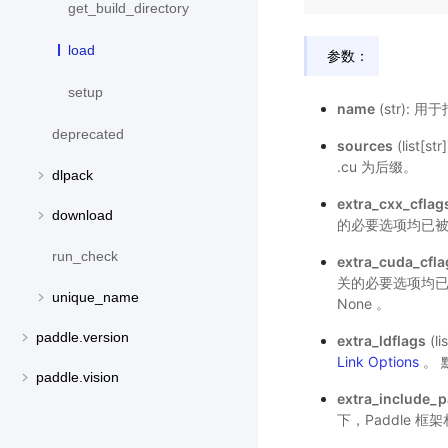
get_build_directory
load
参数：
setup
name
(str):
deprecated
sources
(list
.cu 为后缀。
dlpack
extra_cxx_cflag
download
的必要选项均已被
run_check
extra_cuda_cfla
关的必要选项均
unique_name
None 。
paddle.version
extra_ldflags
(l
Link Options
。 
paddle.vision
extra_include_p
下，Paddle 