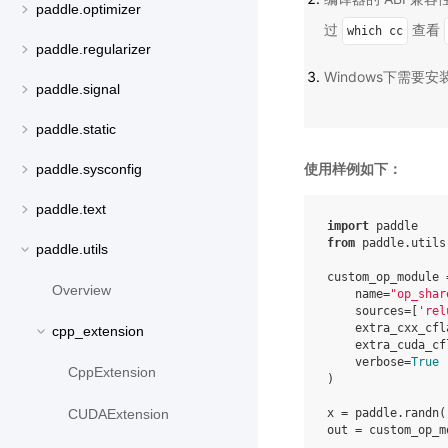
paddle.optimizer
过
查看
which
cc
paddle.regularizer
Windows下需要安装V
paddle.signal
paddle.static
使用样例如下：
paddle.sysconfig
paddle.text
import
from
 paddle.utils
paddle.utils
custom_op_module =
Overview
    name=
"op_shar
    sources=[
'rel
    extra_cxx_cfl
cpp_extension
    extra_cuda_cf
    verbose=
True
CppExtension
)

x = paddle.randn(
CUDAExtension