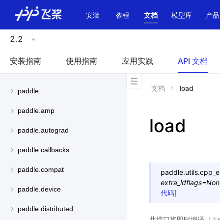
\u200E
安装
教程
文档
模型库
产品
2.2
安装指南
使用指南
应用实践
API 文档
文档
load
paddle
paddle.amp
load
paddle.autograd
paddle.callbacks
paddle.compat
paddle.utils.cpp_e
extra_ldflags
=
Non
paddle.device
代码]
paddle.distributed
此接口将即时编译（Just