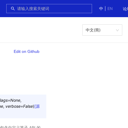
中
|
EN
论
中文(简)
Edit on Github
lags
=
None
,
ne
,
verbose
=
False
)
[源
个包含自定义算子 API 的