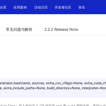
全景
应用案例
活动日历
开发者社区
资讯
常见问题与解答
2.2.2 Release Note
xtension.
load
(
name
,
sources
,
extra_cxx_cflags
=
None
,
extra_cuda_cf
e
,
extra_include_paths
=
None
,
build_directory
=
None
,
interpreter
=
No
-In-Time）传入的自定义 OP 对应的 cpp 和 cuda 源码文件，返回一