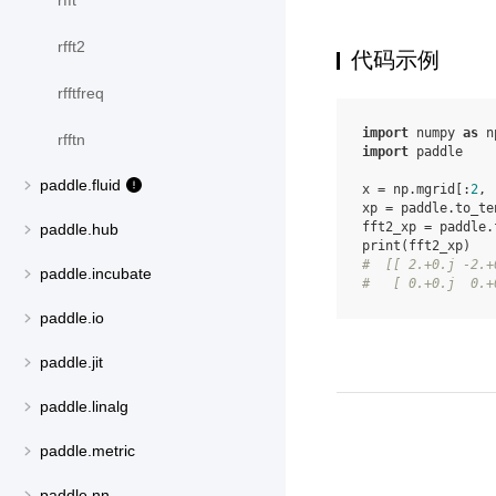
rfft
rfft2
代码示例
rfftfreq
import
numpy
as
n
rfftn
import
paddle
paddle.fluid
x
=
np
.
mgrid
[:
2
,
xp
=
paddle
.
to_te
fft2_xp
=
paddle
.
paddle.hub
print
(
fft2_xp
)
#  [[ 2.+0.j -2.+
paddle.incubate
#   [ 0.+0.j  0.+
paddle.io
paddle.jit
paddle.linalg
paddle.metric
paddle.nn