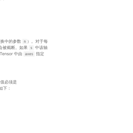
叶变换中的参数
）。对于每
n
r 会被截断。如果
中该轴
s
nsor 中由
指定
axes
 值必须是
为如下：