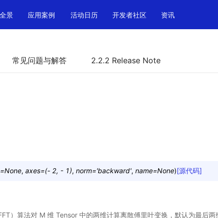
全景
应用案例
活动日历
开发者社区
资讯
常见问题与解答
2.2.2 Release Note
=
None
,
axes
=
(-
2,
-
1)
,
norm
=
'backward'
,
name
=
None
)
[源代码]
FT）算法对 M 维 Tensor 中的两维计算离散傅里叶变换，默认为最后两