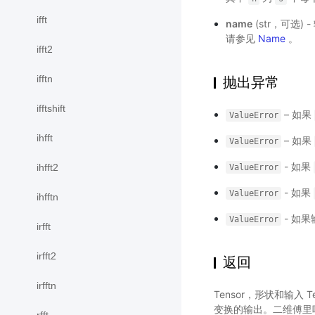
ifft
name
(str，可选
请参见
Name
。
ifft2
ifftn
抛出异常
ifftshift
– 如果
ValueError
ihfft
– 如果
ValueError
- 如果
ihfft2
ValueError
- 如果
ValueError
ihfftn
- 如
ValueError
irfft
irfft2
返回
irfftn
Tensor，形状和输入
变换的输出。二维傅里叶