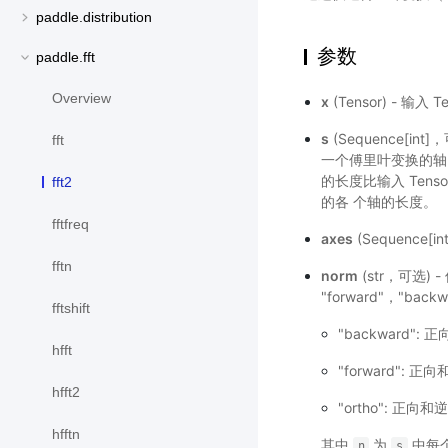
paddle.distribution
参数
paddle.fft
Overview
x
(Tensor) - 输
s
(Sequence[i
fft
一个傅里叶变换的
的长度比输入 Ten
fft2
的各 个轴的长度。
fftfreq
axes
(Sequenc
fftn
norm
(str，可选
"forward"，"ba
fftshift
"backward
hfft
"forward":
hfft2
"ortho": 
hfftn
其中
为
中每
n
s