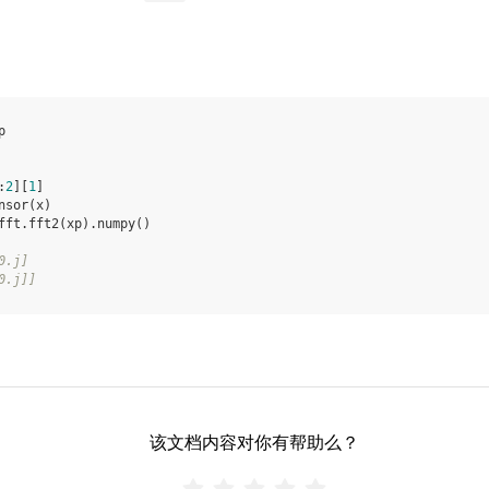
p
:
2
][
1
]
nsor
(
x
)
fft
.
fft2
(
xp
)
.
numpy
()
0.j]
0.j]]
该文档内容对你有帮助么？