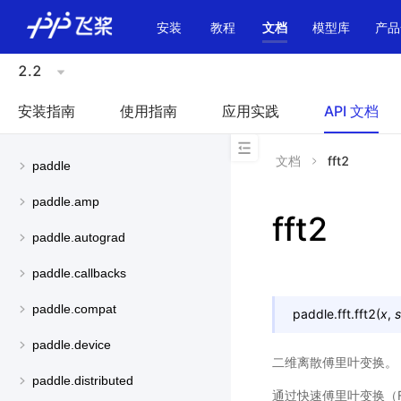
\u200E
安装
教程
文档
模型库
产品
2.2
安装指南
使用指南
应用实践
API 文档
文档
fft2
paddle
paddle.amp
fft2
paddle.autograd
paddle.callbacks
paddle.compat
paddle.fft.
fft2
(
x
,
s
paddle.device
二维离散傅里叶变换。
paddle.distributed
通过快速傅里叶变换（F