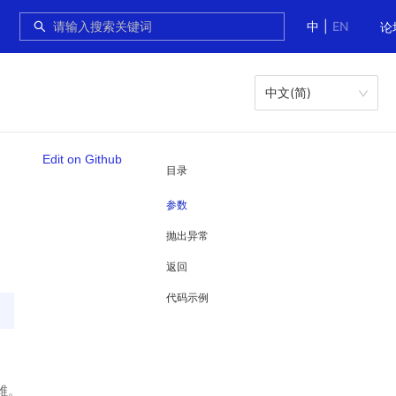
中
|
EN
论
中文(简)
Edit on Github
目录
参数
抛出异常
返回
代码示例
维。