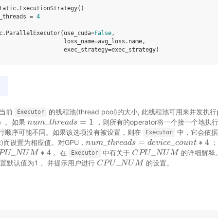
tatic
.
ExecutionStrategy
()
_threads
=
4
c
.
ParallelExecutor
(
use_cuda
=
False
,
loss_name
=
avg_loss
.
name
,
exec_strategy
=
exec_strategy
)
示当前
的线程池(thread pool)的大小, 此线程池可用来并发执行p
Executor
_
=
1
运算）。如果
，则所有的operator将一个接一个地执行
n
n
u
u
m
m
_
t
h
t
r
h
e
a
r
d
e
a
s
=
d
1
s
ns)中执行顺序可能不同。如果该选项没有被设置，则在
中，它会依据设备
Executor
_
=
_
∗
4
ount)而设置为相应值。对GPU，
；
n
n
u
u
m
m
_
t
h
t
r
h
e
a
r
d
e
a
s
=
d
d
s
e
v
i
c
d
e
e
_
c
v
o
i
c
u
e
n
t
∗
c
o
4
u
n
t
_
∗
4
_
。在
中有关于
的详细解释
U
P
M
U
∗
4
N
U
M
C
C
P
P
U
U
_
N
U
N
M
U
M
Executor
_
置默认值为1， 并提示用户进行
的设置。
C
C
P
P
U
U
_
N
U
N
M
U
M