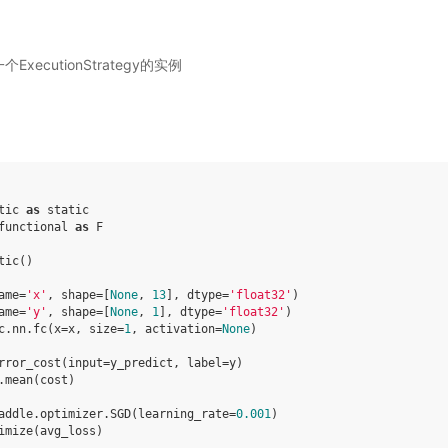
，一个ExecutionStrategy的实例
tic
as
static
functional
as
F
tic
()
ame
=
'x'
,
shape
=
[
None
,
13
],
dtype
=
'float32'
)
ame
=
'y'
,
shape
=
[
None
,
1
],
dtype
=
'float32'
)
c
.
nn
.
fc
(
x
=
x
,
size
=
1
,
activation
=
None
)
rror_cost
(
input
=
y_predict
,
label
=
y
)
.
mean
(
cost
)
addle
.
optimizer
.
SGD
(
learning_rate
=
0.001
)
imize
(
avg_loss
)