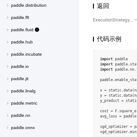
返回
paddle.distribution
paddle.fft
ExecutionStrategy
paddle.fluid
代码示例
paddle.hub
paddle.incubate
import
paddle
import
paddle.sta
paddle.io
import
paddle.nn.
paddle.jit
paddle
.
enable_sta
x
=
static
.
data
(
n
paddle.linalg
y
=
static
.
data
(
n
y_predict
=
stati
paddle.metric
cost
=
F
.
square_e
paddle.nn
avg_loss
=
paddle
sgd_optimizer
=
p
paddle.onnx
sgd_optimizer
.
min