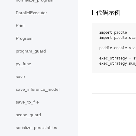
normalize_program
代码示例
ParallelExecutor
Print
import
paddle
import
paddle.
sta
Program
paddle
.
enable_sta
program_guard
exec_strategy
=
s
exec_strategy
.
num
py_func
save
save_inference_model
save_to_file
scope_guard
serialize_persistables