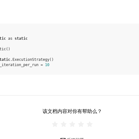
tic
as
static
tic
()
tatic
.
ExecutionStrategy
()
_iteration_per_run
=
10
该文档内容对你有帮助么？