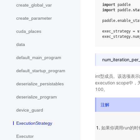
import
paddle
create_global_var
import
paddle.
sta
create_parameter
paddle
.
enable_sta
cuda_places
exec_strategy
=
s
exec_strategy
.
num
data
default_main_program
num_iteration_per
default_startup_program
int型成员。该选项表
execution sc
deserialize_persistables
100。
deserialize_program
注解
device_guard
ExecutionStrategy
如果你调用run的时候
Executor