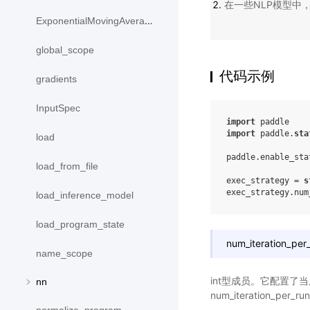
在一些NLP模型中，这
ExponentialMovingAverage
global_scope
代码示例
gradients
InputSpec
import
paddle
import
paddle.
sta
load
paddle
.
enable_sta
load_from_file
exec_strategy
=
s
exec_strategy
.
num
load_inference_model
load_program_state
num_iteration_per
name_scope
int型成员。它配置了当
nn
num_iteration