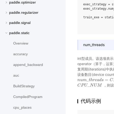
paddle.optimizer
exec_strategy
=
s
exec_strategy
.
num
paddle.regularizer
train_exe
=
stati
paddle.signal
paddle.static
Overview
num_threads
accuracy
int型成员。该选项表
operator（算子，
append_backward
复周期(iteratio
设备数目(device c
auc
_
=
n
n
u
u
m
m
_
t
h
t
r
h
e
a
r
d
e
a
s
=
d
C
s
P
U
_
C
N
_
，则设
C
C
P
P
U
U
_
N
U
N
M
U
M
BuildStrategy
CompiledProgram
代码示例
cpu_places