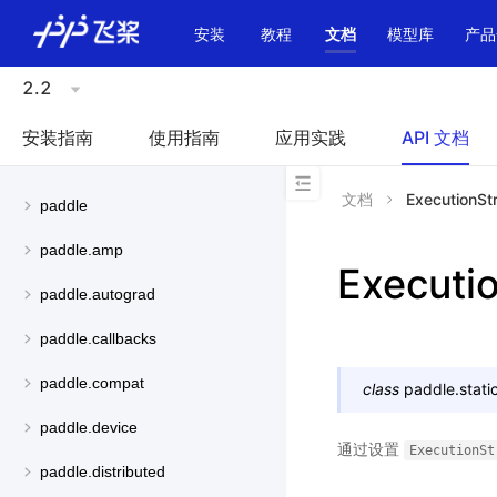
\u200E
安装
教程
文档
模型库
产品
2.2
安装指南
使用指南
应用实践
API 文档
文档
ExecutionSt
paddle
paddle.amp
Executi
paddle.autograd
paddle.callbacks
paddle.compat
class
paddle.static
paddle.device
通过设置
ExecutionSt
paddle.distributed