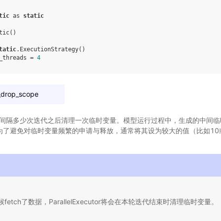
tic
as
static
tic
()
tatic
.
ExecutionStrategy
()
_threads
=
4
_drop_scope
示间隔多少次迭代之后清理一次临时变量。模型运行过程中，生成的中间临时变
ope中，为了避免对临时变量频繁的申请与释放，通常将其设为较大的值（比如1
fetch了数据，ParallelExecutor将会在本轮迭代结束时清理临时变量。