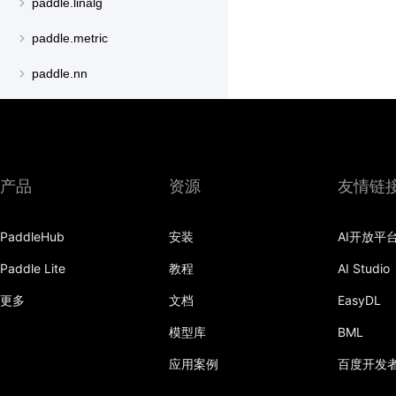
paddle.linalg
paddle.metric
paddle.nn
paddle.onnx
paddle.optimizer
paddle.regularizer
产品
资源
友情链
paddle.signal
PaddleHub
安装
AI开放平
paddle.static
Paddle Lite
教程
AI Studio
paddle.sysconfig
更多
文档
EasyDL
paddle.text
模型库
BML
paddle.utils
应用案例
百度开发
paddle.version