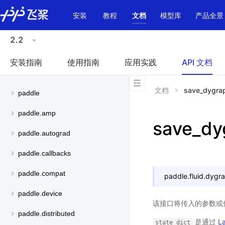
\u200E
安装
教程
文档
模型库
产品全景
2.2
安装指南
使用指南
应用实践
API 文档
文档
save_dygra
paddle
paddle.amp
save_dy
paddle.autograd
paddle.callbacks
paddle.compat
paddle.fluid.dygr
paddle.device
该接口将传入的参数或
paddle.distributed
是通过
L
state_dict