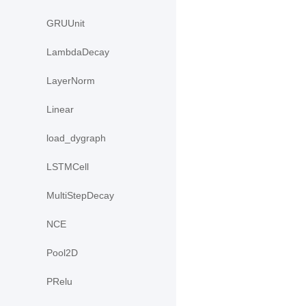
GRUUnit
LambdaDecay
LayerNorm
Linear
load_dygraph
LSTMCell
MultiStepDecay
NCE
Pool2D
PRelu