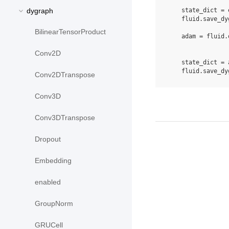
state_dict
=
dygraph
fluid
.
save_dy
BilinearTensorProduct
adam
=
fluid
.
Conv2D
state_dict
=
fluid
.
save_dy
Conv2DTranspose
Conv3D
Conv3DTranspose
Dropout
Embedding
enabled
GroupNorm
GRUCell