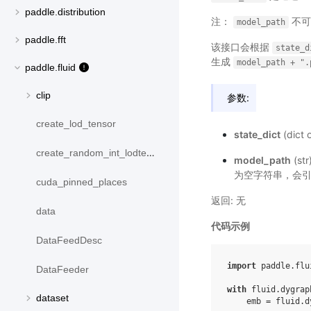
paddle.distribution
注：
不可
model_path
paddle.fft
该接口会根据
state_d
生成
model_path
+
".
paddle.fluid
clip
参数:
create_lod_tensor
state_dict
(dict
create_random_int_lodtensor
model_path
(st
为空字符串，会
cuda_pinned_places
返回: 无
data
代码示例
DataFeedDesc
import
paddle.flu
DataFeeder
with
fluid
.
dygrap
dataset
emb
=
fluid
.
d