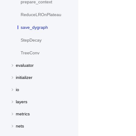
prepare_context
ReduceLROnPlateau
save_dygraph
StepDecay
TreeConv
evaluator
initializer
io
layers
metrics
nets