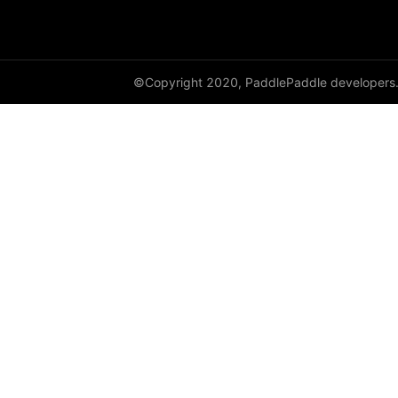
paddle.vision
©Copyright 2020, PaddlePaddle developers