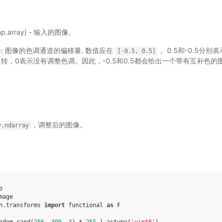
e|np.array) - 输入的图像。
(float): 图像的色调通道的偏移量. 数值应在
。0.5和-0.5分别
[-0.5,
0.5]
转，0表示没有调整色调。因此，-0.5和0.5都会给出一个带有互补色的
，调整后的图像。
y.ndarray
p
mage
n.transforms
import
functional
as
F