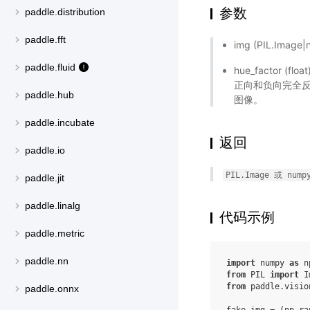
参数
paddle.distribution
paddle.fft
img (PIL.Imag
paddle.fluid
hue_factor 
正向和负向完全反
paddle.hub
图像。
paddle.incubate
返回
paddle.io
PIL.Image
或
nump
paddle.jit
paddle.linalg
代码示例
paddle.metric
paddle.nn
import
numpy
as
n
from
PIL
import
I
from
paddle.visio
paddle.onnx