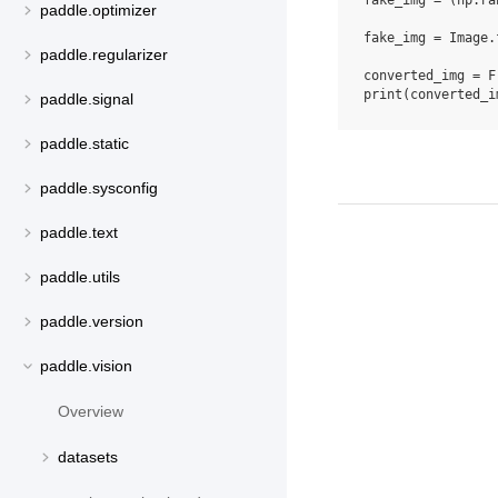
fake_img
=
(
np
.
ra
paddle.optimizer
fake_img
=
Image
.
paddle.regularizer
converted_img
=
F
print
(
converted_i
paddle.signal
paddle.static
paddle.sysconfig
paddle.text
paddle.utils
paddle.version
paddle.vision
Overview
datasets