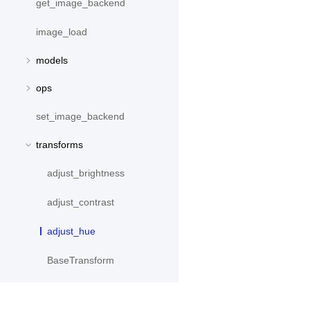
get_image_backend
image_load
models
ops
set_image_backend
transforms
adjust_brightness
adjust_contrast
adjust_hue
BaseTransform
BrightnessTransform