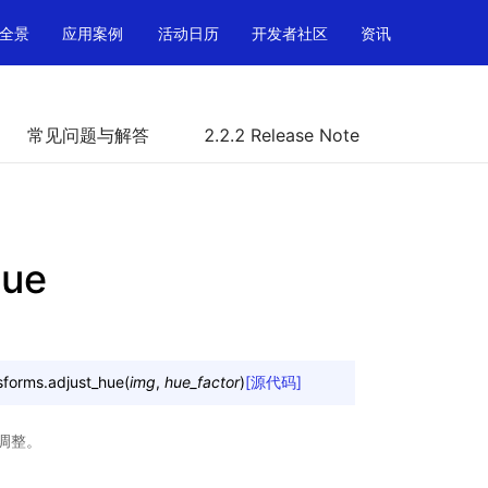
全景
应用案例
活动日历
开发者社区
资讯
常见问题与解答
2.2.2 Release Note
hue
sforms.
adjust_hue
(
img
,
hue_factor
)
[源代码]
调整。