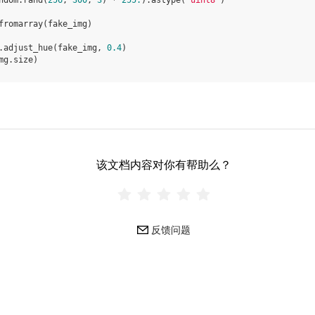
ndom
.
rand
(
256
,
300
,
3
)
*
255.
)
.
astype
(
'uint8'
)
fromarray
(
fake_img
)
.
adjust_hue
(
fake_img
,
0.4
)
mg
.
size
)
该文档内容对你有帮助么？
反馈问题