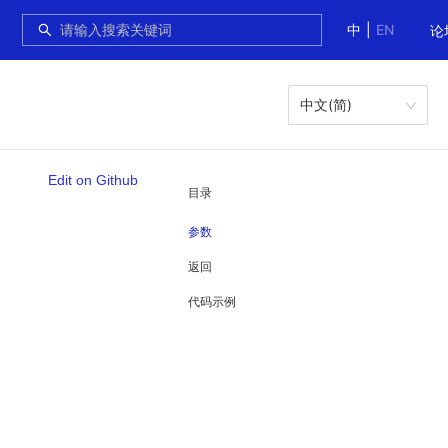
中
|
EN
论
中文(简)
Edit on Github
目录
参数
返回
代码示例